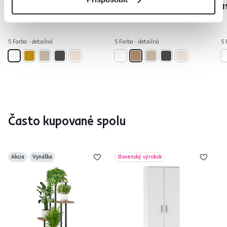
119 €
189 €
1
5 Farba - detailná
5 Farba - detailná
5 
Často kupované spolu
Akcia
Vynáška
Slovenský výrobok