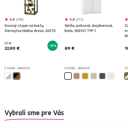
4,8
530
4,8
272
Kovový stojan na kvety,
Skriňa, policová, dvojdverová,
Z
čierna/rustikálne drevo, ADITE
biela, SERVO TYP 1
m
N
27 €
-15%
22,90 €
89 €
1
2 Farba - detailná
6 Farba - detailná
3 
Vybrali sme pre Vás