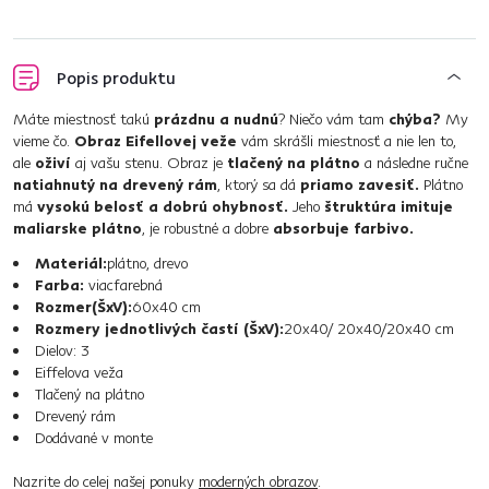
Popis produktu
Máte miestnosť takú
prázdnu a nudnú
? Niečo vám tam
chýba?
My
vieme čo.
Obraz Eifellovej veže
vám skrášli miestnosť a nie len to,
ale
oživí
aj vašu stenu. Obraz je
tlačený na plátno
a následne ručne
natiahnutý na drevený rám
, ktorý sa dá
priamo zavesiť.
Plátno
má
vysokú belosť a dobrú ohybnosť.
Jeho
štruktúra imituje
maliarske plátno
, je robustné a dobre
absorbuje farbivo.
Materiál:
plátno, drevo
Farba:
viacfarebná
Rozmer(ŠxV):
60x40 cm
Rozmery jednotlivých častí (ŠxV):
20x40/ 20x40/20x40 cm
Dielov: 3
Eiffelova veža
Tlačený na plátno
Drevený rám
Dodávané v monte
Nazrite do celej našej ponuky
moderných obrazov
.