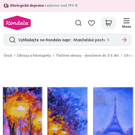
Ekologická doprava
zadarmo nad 199 €
4,7
31 157
overených produktových recenzií
Menu
Úvod
Obrazy a fototapety
Tlačené obrazy - doručenie do 3-5 dní
Obraz,