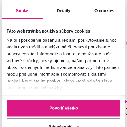
Súhlas
Detaily
O cookies
Podobné produkty
Táto webstránka používa súbory cookies
Na prispôsobenie obsahu a reklám, poskytovanie funkcií
Slovenský výrobok
Slovenský výrobok
S
sociálnych médií a analýzu návštevnosti používame
súbory cookie. Informácie o tom, ako používate naše
webové stránky, poskytujeme aj našim partnerom v
oblasti sociálnych médií, inzercie a analýzy. Títo partneri
môžu príslušné informácie skombinovať s ďalšími
údajmi, ktoré ste im poskytli alebo ktoré od vás získali,
keď ste používali ich služby.
4,7
159
4,6
30
Povoliť všetko
Skriňa, trojdverová, biela,
Predsieňová zostava, dub
Sk
RAMSA 3
artisan, LEVITO
s
Prispôsobiť