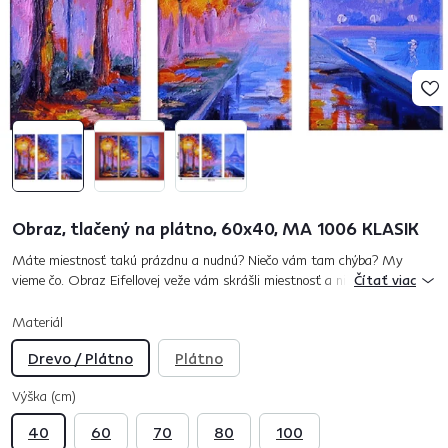
Obraz, tlačený na plátno, 60x40, MA 1006 KLASIK
Máte miestnosť takú prázdnu a nudnú? Niečo vám tam chýba? My
vieme čo. Obraz Eifellovej veže vám skrášli miestnosť a nie len to, ale
Čítať viac
oživí aj vašu stenu. Obraz je tlačený na plátno a následne ručne...
Materiál
Drevo / Plátno
Plátno
Výška (cm)
40
60
70
80
100