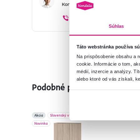
Kontaktujte nás a my vám radi p
02/ 40 100 100
Súhlas
Táto webstránka používa sú
Na prispôsobenie obsahu a r
cookie. Informácie o tom, ak
médií, inzercie a analýzy. Tí
alebo ktoré od vás získali, ke
Podobné produkty
Akcia
Slovenský výrobok
Akc
Novinka