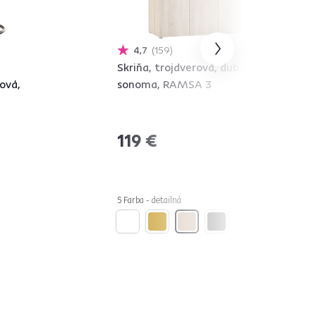
4,7
159
Skriňa, trojdverová, dub
ová,
sonoma, RAMSA 3
119 €
5 Farba - detailná