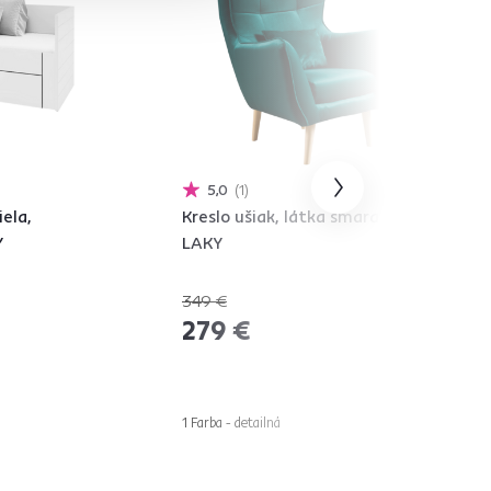
5,0
1
iela,
Kreslo ušiak, látka smaragdová,
Y
LAKY
349 €
-20%
279 €
1 Farba - detailná