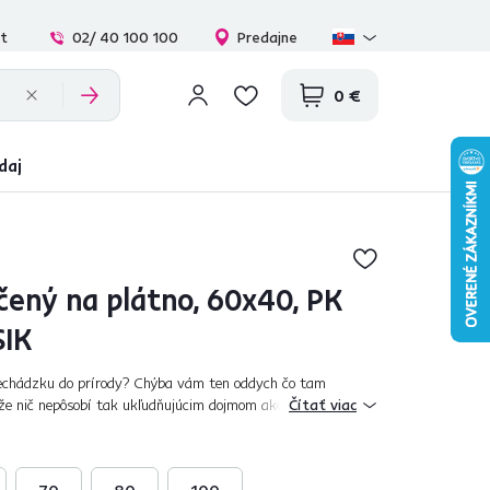
at
02/ 40 100 100
Predajne
0 €
daj
čený na plátno, 60x40, PK
SIK
echádzku do prírody? Chýba vám ten oddych čo tam
že nič nepôsobí tak ukľudňujúcim dojmom ako príroda.
Čítať viac
v tropickej džungle, ktorý vyvoláva...
70
80
100