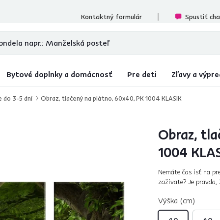
cenzií
Kontaktný formulár
Spustiť ch
Bytové doplnky a domácnosť
Pre deti
Zľavy a výpre
e do 3-5 dní
Obraz, tlačený na plátno, 60x40, PK 1004 KLASIK
Obraz, tla
1004 KLA
Nemáte čas ísť na pr
zažívate? Je pravda, 
Obraz PK 1004 má motí
Výška (cm)
40
60