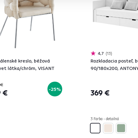
4,7
13
álenské kreslo, béžová
Rozkladacia posteľ, b
vet látka/chróm, VISANT
90/180x200, ANTON
 €
-25%
 €
369 €
3 Farba - detailná