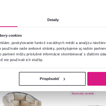
oradíme
Spustiť chat
Detaily
bory cookies
eklám, poskytovanie funkcií sociálnych médií a analýzu návšte
o používate naše webové stránky, poskytujeme aj našim partner
to partneri môžu príslušné informácie skombinovať s ďalšími údaj
ď ste používali ich služby.
Prispôsobiť
ia
Výpredaj
Zadarmo
Slovenský výrobok