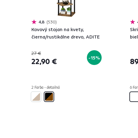
4,8
530
Kovový stojan na kvety,
Skr
čierna/rustikálne drevo, ADITE
bie
27 €
-15%
22,90 €
89
2 Farba - detailná
6 Far