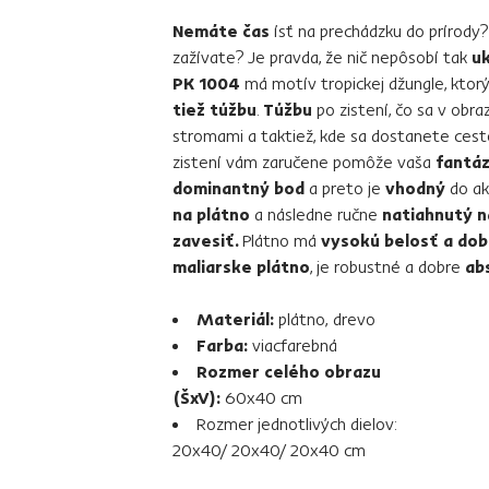
Nemáte čas
ísť na prechádzku do prírody
zažívate? Je pravda, že nič nepôsobí tak
uk
PK 1004
má motív tropickej džungle, ktor
tiež túžbu
.
Túžbu
po zistení, čo sa v obra
stromami a taktiež, kde sa dostanete ces
zistení vám zaručene pomôže vaša
fantáz
dominantný bod
a preto je
vhodný
do ak
na plátno
a následne ručne
natiahnutý n
zavesiť.
Plátno má
vysokú belosť a dob
maliarske plátno
, je robustné a dobre
ab
Materiál:
plátno, drevo
Farba:
viacfarebná
Rozmer celého obrazu
(ŠxV):
60x40 cm
Rozmer jednotlivých dielov:
20x40/ 20x40/ 20x40 cm