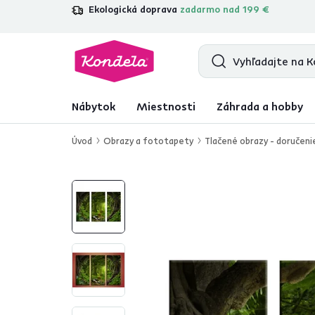
Ekologická doprava
zadarmo nad 199 €
4,7
31 157
overených produktových re
Nábytok
Miestnosti
Záhrada a hobby
Úvod
Obrazy a fototapety
Tlačené obrazy - doručeni