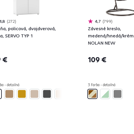
4,8
272
4,7
799
iňa, policová, dvojdverová,
Závesné kreslo,
la, SERVO TYP 1
medená/hnedá/krém
NOLAN NEW
 €
109 €
ba - detailná
3 Farba - detailná