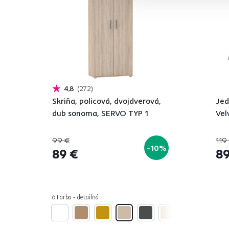
4,8
272
Skriňa, policová, dvojdverová,
Jed
dub sonoma, SERVO TYP 1
Vel
99 €
119
-10%
89 €
89
6 Farba - detailná