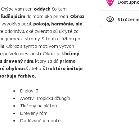
Dostupno
? Chýba vám ten
oddych
čo tam
ľudňujúcim
dojmom ako príroda.
Obraz
Stráženie
ý vyvoláva pocit
pokoja, harmónie, ale
ze odohráva, aké zvieratá sú ukryté za
tou pomedzi stromy. S touto túžbou po
ia
. Obraz s týmto motívom vytvorí
ejkoľvek miestnosti. Obraz je
tlačený
a drevený rám
, ktorý sa dá
priamo
rú ohybnosť.
Jeho
štruktúra imituje
sorbuje farbivo.
Dielov: 3
Motív: Tropická džungľa
Tlačený na plátno
Drevený rám
Dodávané v monte