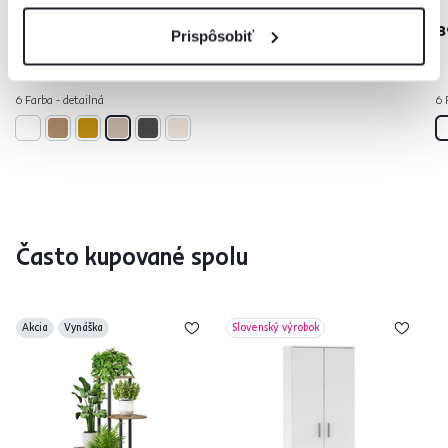
99 €
119 €
-10%
-25%
89 €
89 €
8
Prispôsobiť
6 Farba - detailná
6 
Často kupované spolu
Akcia
Vynáška
Slovenský výrobok