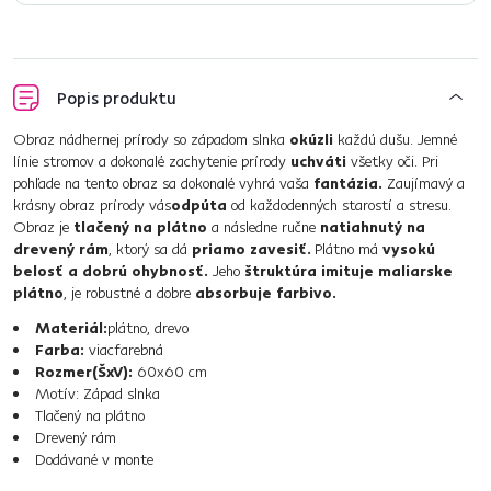
Popis produktu
Obraz nádhernej prírody so západom slnka
okúzli
každú dušu. Jemné
línie stromov a dokonalé zachytenie prírody
uchváti
všetky oči. Pri
pohľade na tento obraz sa dokonalé vyhrá vaša
fantázia.
Zaujímavý a
krásny obraz prírody vás
odpúta
od každodenných starostí a stresu.
Obraz je
tlačený na plátno
a následne ručne
natiahnutý na
drevený rám
, ktorý sa dá
priamo zavesiť.
Plátno má
vysokú
belosť a dobrú ohybnosť.
Jeho
štruktúra imituje maliarske
plátno
, je robustné a dobre
absorbuje farbivo.
Materiál:
plátno, drevo
Farba:
viacfarebná
Rozmer(ŠxV):
60x60 cm
Motív: Západ slnka
Tlačený na plátno
Drevený rám
Dodávané v monte