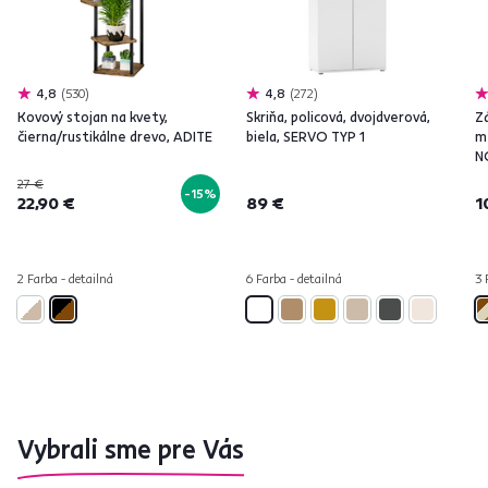
4,8
530
4,8
272
Kovový stojan na kvety,
Skriňa, policová, dvojdverová,
Z
čierna/rustikálne drevo, ADITE
biela, SERVO TYP 1
m
N
27 €
-15%
22,90 €
89 €
1
2 Farba - detailná
6 Farba - detailná
3 
Vybrali sme pre Vás