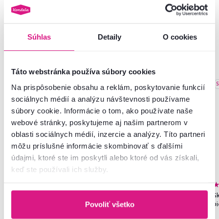
Súhlas
Detaily
O cookies
Podobné produkty
Táto webstránka používa súbory cookies
Akcia
Slovenský výrobok
Akcia
Výpredaj
S
Na prispôsobenie obsahu a reklám, poskytovanie funkcií
Novinka
sociálnych médií a analýzu návštevnosti používame
súbory cookie. Informácie o tom, ako používate naše
webové stránky, poskytujeme aj našim partnerom v
oblasti sociálnych médií, inzercie a analýzy. Títo partneri
môžu príslušné informácie skombinovať s ďalšími
údajmi, ktoré ste im poskytli alebo ktoré od vás získali,
keď ste používali ich služby.
4,8
272
Skriňa, policová, dvojdverová,
Jedálenské kreslo, béžová
Sk
dub sonoma, SERVO TYP 1
Velvet látka/chróm, VISANT
b
Povoliť všetko