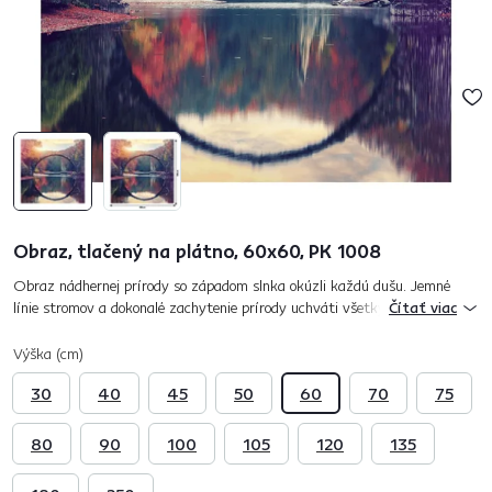
Obraz, tlačený na plátno, 60x60, PK 1008
Obraz nádhernej prírody so západom slnka okúzli každú dušu. Jemné
línie stromov a dokonalé zachytenie prírody uchváti všetky oči. Pri
Čítať viac
pohľade na tento obraz sa dokonalé vyhrá vaša fantázia. Zaujímavý...
Výška (cm)
30
40
45
50
60
70
75
80
90
100
105
120
135