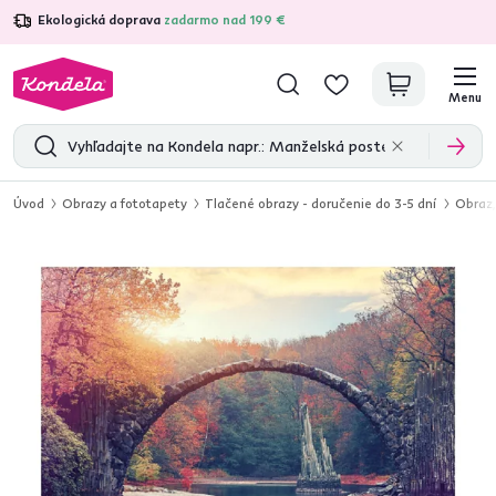
Ekologická doprava
zadarmo nad 199 €
4,7
31 211
overených produktových recenzií
Menu
Úvod
Obrazy a fototapety
Tlačené obrazy - doručenie do 3-5 dní
Obraz,