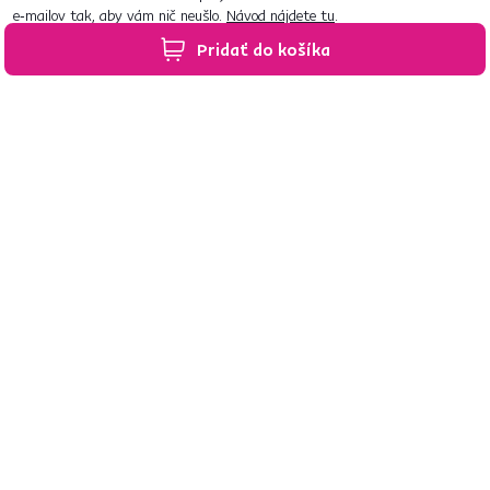
e‑mailov tak, aby vám nič neušlo.
Návod nájdete tu
.
Pridať do košíka
Predajne po celom Slovensku