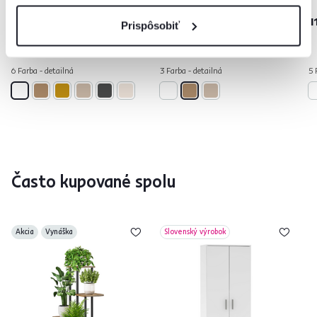
89 €
69 €
1
Prispôsobiť
6 Farba - detailná
3 Farba - detailná
5 
Často kupované spolu
Akcia
Vynáška
Slovenský výrobok