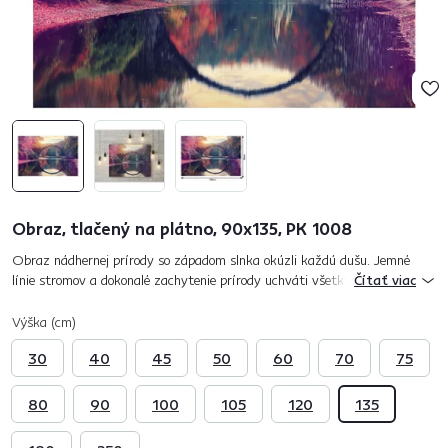
Obraz, tlačený na plátno, 90x135, PK 1008
Obraz nádhernej prírody so západom slnka okúzli každú dušu. Jemné
línie stromov a dokonalé zachytenie prírody uchváti všetky oči. Pri
Čítať viac
pohľade na tento obraz sa dokonalé vyhrá vaša fantázia. Zaujímavý...
Výška (cm)
30
40
45
50
60
70
75
80
90
100
105
120
135