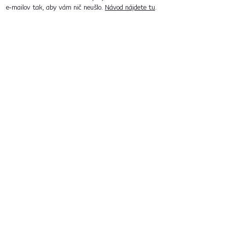
e‑mailov tak, aby vám nič neušlo.
Návod nájdete tu
.
Predajne po celom Slovensku