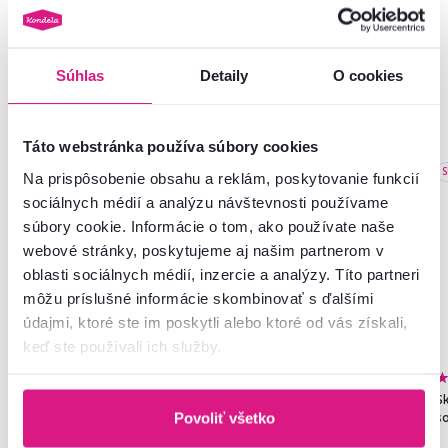
Súhlas
Detaily
O cookies
Podobné produkty
Táto webstránka používa súbory cookies
Slovenský výrobok
Slovenský výrobok
S
Na prispôsobenie obsahu a reklám, poskytovanie funkcií
sociálnych médií a analýzu návštevnosti používame
súbory cookie. Informácie o tom, ako používate naše
webové stránky, poskytujeme aj našim partnerom v
oblasti sociálnych médií, inzercie a analýzy. Títo partneri
môžu príslušné informácie skombinovať s ďalšími
údajmi, ktoré ste im poskytli alebo ktoré od vás získali,
keď ste používali ich služby.
4,8
272
4,7
27
Skriňa, policová, dvojdverová,
Skriňa, vešiaková, dvojdverová,
Sk
biela, SERVO TYP 1
dub artisan, SERVO TYP 5
s
Povoliť všetko