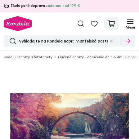
Ekologická doprava
zadarmo nad 199 €
4,7
31 285
overených produktových recenzií
Menu
Úvod
Obrazy a fototapety
Tlačené obrazy - doručenie do 3-5 dní
Obraz,