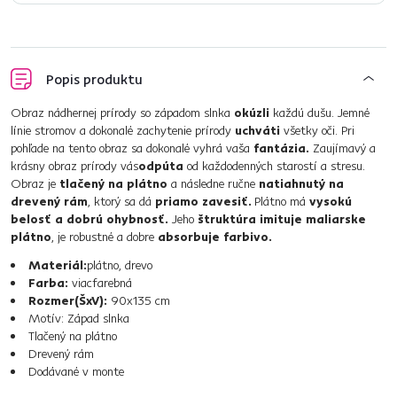
Popis produktu
Obraz nádhernej prírody so západom slnka
okúzli
každú dušu. Jemné
línie stromov a dokonalé zachytenie prírody
uchváti
všetky oči. Pri
pohľade na tento obraz sa dokonalé vyhrá vaša
fantázia.
Zaujímavý a
krásny obraz prírody vás
odpúta
od každodenných starostí a stresu.
Obraz je
tlačený na plátno
a následne ručne
natiahnutý na
drevený rám
, ktorý sa dá
priamo zavesiť.
Plátno má
vysokú
belosť a dobrú ohybnosť.
Jeho
štruktúra imituje maliarske
plátno
, je robustné a dobre
absorbuje farbivo.
Materiál:
plátno, drevo
Farba:
viacfarebná
Rozmer(ŠxV):
90x135 cm
Motív: Západ slnka
Tlačený na plátno
Drevený rám
Dodávané v monte