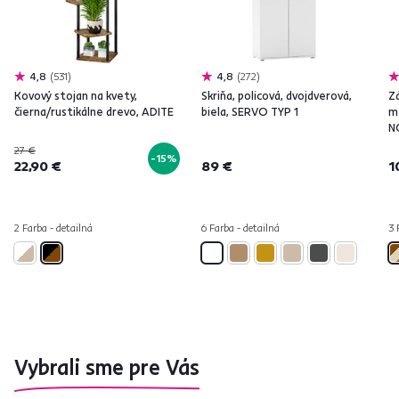
4,8
531
4,8
272
Kovový stojan na kvety,
Skriňa, policová, dvojdverová,
Z
čierna/rustikálne drevo, ADITE
biela, SERVO TYP 1
m
N
27 €
-15%
22,90 €
89 €
1
2 Farba - detailná
6 Farba - detailná
3 
Vybrali sme pre Vás