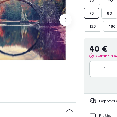
75
80
135
180
40 €
Garancia n
Doprava 
Platba