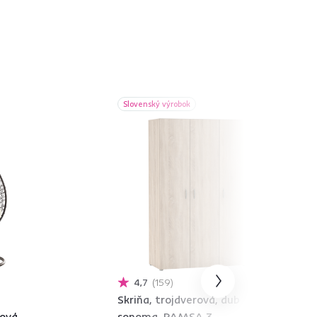
Slovenský výrobok
4,7
159
Skriňa, trojdverová, dub
ová,
sonoma, RAMSA 3