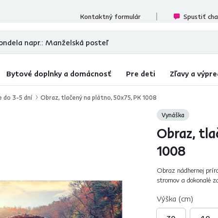
cenzií
Kontaktný formulár
Spustiť ch
Bytové doplnky a domácnosť
Pre deti
Zľavy a výpre
e do 3-5 dní
Obraz, tlačený na plátno, 50x75, PK 1008
Vynáška
Obraz, tla
1008
Obraz nádhernej príro
stromov a dokonalé za
obraz sa dokonalé vyh
Výška (cm)
30
40