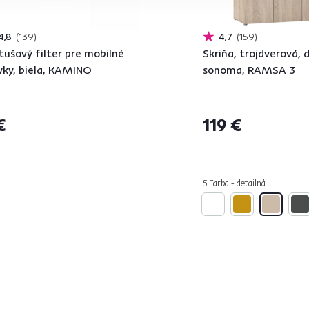
4,8
139
4,7
159
tušový filter pre mobilné
Skriňa, trojdverová, 
ivky, biela, KAMINO
sonoma, RAMSA 3
€
119 €
5 Farba - detailná