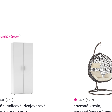
venský výrobok
4,8
272
4,7
799
iňa, policová, dvojdverová,
Závesné kreslo,
la, SERVO TYP 1
medená/hnedá/krém