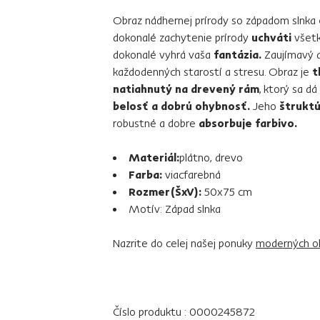
Obraz nádhernej prírody so západom slnka
dokonalé zachytenie prírody
uchváti
všetk
dokonalé vyhrá vaša
fantázia.
Zaujímavý a
každodenných starostí a stresu. Obraz je
t
natiahnutý na drevený rám
, ktorý sa dá
belosť a dobrú ohybnosť.
Jeho
štruktú
robustné a dobre
absorbuje farbivo.
Materiál:
plátno, drevo
Farba:
viacfarebná
Rozmer(ŠxV):
50x75 cm
Motív: Západ slnka
Nazrite do celej našej ponuky
moderných o
Číslo produktu : 0000245872