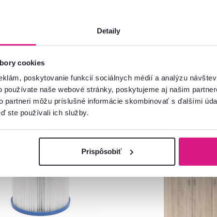
Detaily
bory cookies
eklám, poskytovanie funkcií sociálnych médií a analýzu návšte
o používate naše webové stránky, poskytujeme aj našim partner
to partneri môžu príslušné informácie skombinovať s ďalšími údaj
ď ste používali ich služby.
náška
Slovenský výrobok
Prispôsobiť