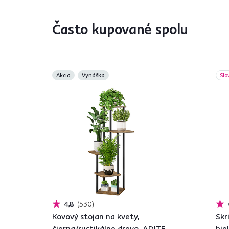
Často kupované spolu
Akcia
Vynáška
Slo
4,8
530
Kovový stojan na kvety,
Skr
čierna/rustikálne drevo, ADITE
bie