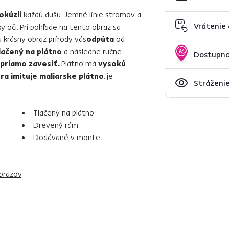
okúzli
každú dušu. Jemné línie stromov a
Vrátenie
y oči. Pri pohľade na tento obraz sa
 krásny obraz prírody vás
odpúta
od
lačený na plátno
a následne ručne
Dostupno
priamo zavesiť.
Plátno má
vysokú
ra imituje maliarske plátno
, je
Stráženie
Tlačený na plátno
Drevený rám
Dodávané v monte
brazov
.