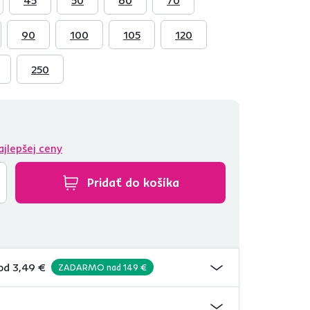
90
100
105
120
250
ajlepšej ceny
Pridať do košíka
od 3,49 €
ZADARMO nad 149 €