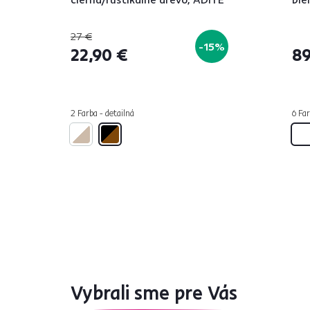
27 €
-15%
22,90 €
89
2 Farba - detailná
6 Far
Vybrali sme pre Vás