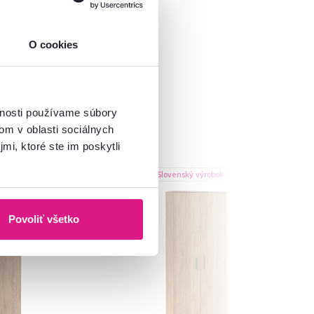
O cookies
vnosti používame súbory
om v oblasti sociálnych
mi, ktoré ste im poskytli
Akcia
Slovenský výrobok
Novinka
Povoliť všetko