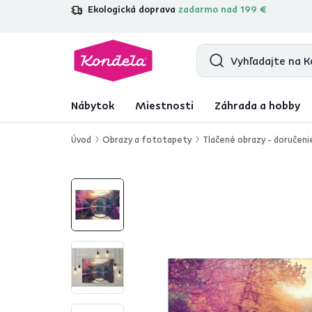
Ekologická doprava
zadarmo nad 199 €
4,7
31 157
overených produktových re
Nábytok
Miestnosti
Záhrada a hobby
Úvod
Obrazy a fototapety
Tlačené obrazy - doručeni