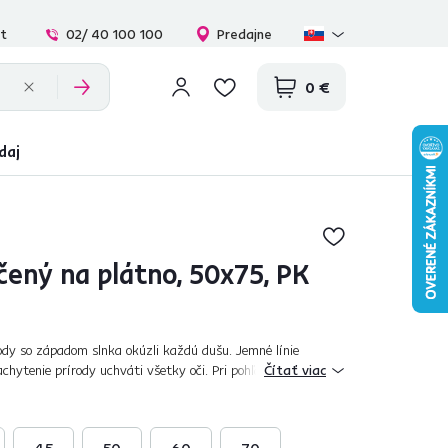
at
02/ 40 100 100
Predajne
0 €
daj
čený na plátno, 50x75, PK
dy so západom slnka okúzli každú dušu. Jemné línie
chytenie prírody uchváti všetky oči. Pri pohľade na tento
Čítať viac
rá vaša fantázia. Zaujímavý...
45
50
60
70