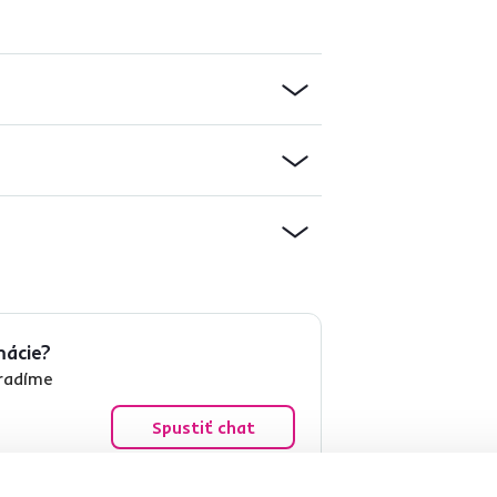
mácie?
oradíme
Spustiť chat