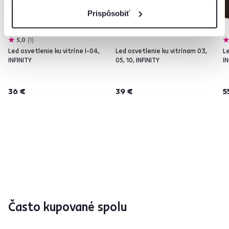
Prispôsobiť
5,0
1
Led osvetlenie ku vitríne I-04,
Led osvetlenie ku vitrínam 03,
L
INFINITY
05, 10, INFINITY
IN
36 €
39 €
5
Často kupované spolu