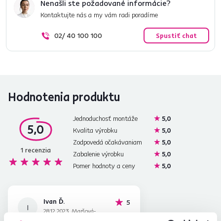
Nenašli ste požadované informácie?
Kontaktujte nás a my vám radi poradíme
02/ 40 100 100
Spustiť chat
Hodnotenia produktu
Jednoduchosť montáže
5,0
5,0
Kvalita výrobku
5,0
Zodpovedá očakávaniam
5,0
1
recenzia
Zabalenie výrobku
5,0
Pomer hodnoty a ceny
5,0
Ivan Ď.
hviezdičiek
5
I
28.12.2023, Maršová-
rašov, Slovensko