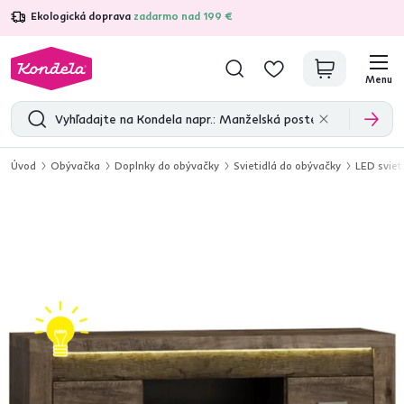
Ekologická doprava
zadarmo nad 199 €
4,7
31 211
overených produktových recenzií
Menu
Úvod
Obývačka
Doplnky do obývačky
Svietidlá do obývačky
LED sviet