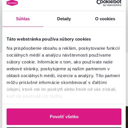
Overený nákup
Súhlas
Detaily
O cookies
Všetky recenzie
Táto webstránka používa súbory cookies
Na prispôsobenie obsahu a reklám, poskytovanie funkcií
sociálnych médií a analýzu návštevnosti používame
súbory cookie. Informácie o tom, ako používate naše
webové stránky, poskytujeme aj našim partnerom v
Podobné produkty
oblasti sociálnych médií, inzercie a analýzy. Títo partneri
môžu príslušné informácie skombinovať s ďalšími
údajmi, ktoré ste im poskytli alebo ktoré od vás získali,
keď ste používali ich služby.
Povoliť všetko