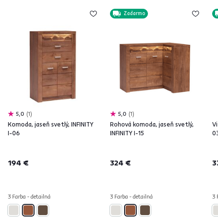
Zadarmo
5,0
1
5,0
1
Komoda, jaseň svetlý, INFINITY
Rohová komoda, jaseň svetlý,
Vi
I-06
INFINITY I-15
0
194 €
324 €
3
3 Farba - detailná
3 Farba - detailná
3 