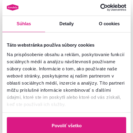
Súhlas
Detaily
O cookies
Zadarmo
Novinka
Táto webstránka používa súbory cookies
Na prispôsobenie obsahu a reklám, poskytovanie funkcií
sociálnych médií a analýzu návštevnosti používame
súbory cookie. Informácie o tom, ako používate naše
webové stránky, poskytujeme aj našim partnerom v
oblasti sociálnych médií, inzercie a analýzy. Títo partneri
môžu príslušné informácie skombinovať s ďalšími
5,0
1
5,0
1
údajmi, ktoré ste im poskytli alebo ktoré od vás získali,
Komoda, dub artisan, BOGAN
Komoda, kašmír/norkový gaštan
keď ste používali ich služby.
NEW 4S70
arvadonna, FRESIO KOM2D2S
139 €
269 €
Povoliť všetko