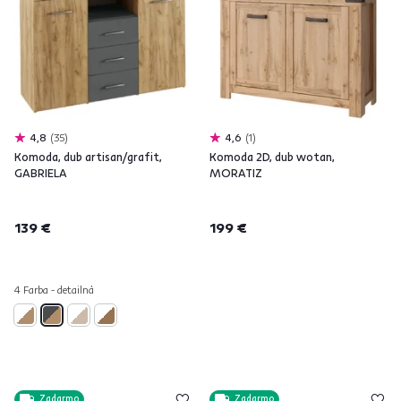
4,8
35
4,6
1
Komoda, dub artisan/grafit,
Komoda 2D, dub wotan,
GABRIELA
MORATIZ
139 €
199 €
4 Farba - detailná
Zadarmo
Zadarmo