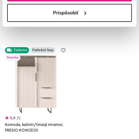
2 Materiál, 6 Farba - detailná
Prispôsobiť
2 Farba - detailná
Zadarmo
Posledné kusy
Novinka
5,0
1
Komoda, kašmír/tmavý mramor,
FRESIO KOM2D2S