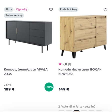
Akcia
Výpredaj
Posledné kusy
Posledné kusy
5,0
1
Komoda, čierna/zlatá, VIVALA
Komoda, dub artisan, BOGAN
2D3S
NEW 1D3S
239 €
-20%
189 €
149 €
2 Materiál, 6 Farba - detailná