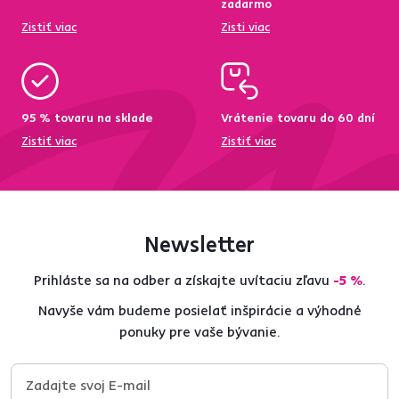
zadarmo
Zistiť viac
Zisti viac
95 % tovaru na sklade
Vrátenie tovaru do 60 dní
Zistiť viac
Zistiť viac
Newsletter
Prihláste sa na odber a získajte uvítaciu zľavu
-5 %
.
Navyše vám budeme posielať inšpirácie a výhodné
ponuky pre vaše bývanie.