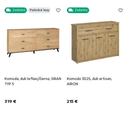
Zadarmo
Posledné kusy
Zadarmo
Komoda, dub lefkas/čierna, SIRAN
Komoda 3D2S, dub artisan,
TYP 5
AIRON
319 €
215 €