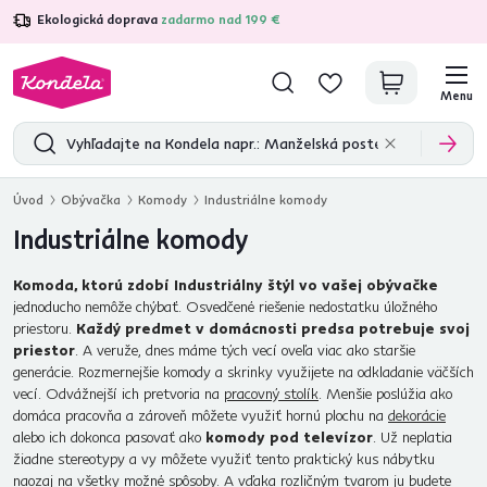
Ekologická doprava
zadarmo nad 199 €
4,7
31 285
overených produktových recenzií
Menu
Úvod
Obývačka
Komody
Industriálne komody
Industriálne komody
Komoda, ktorú zdobí Industriálny štýl vo vašej obývačke
jednoducho nemôže chýbať. Osvedčené riešenie nedostatku úložného
priestoru.
Každý predmet v domácnosti predsa potrebuje svoj
priestor
. A veruže, dnes máme tých vecí oveľa viac ako staršie
generácie. Rozmernejšie komody a skrinky využijete na odkladanie väčších
vecí. Odvážnejší ich pretvoria na
pracovný stolík
. Menšie poslúžia ako
domáca pracovňa a zároveň môžete využiť hornú plochu na
dekorácie
alebo ich dokonca pasovať ako
komody pod televízor
. Už neplatia
žiadne stereotypy a vy môžete využiť tento praktický kus nábytku
naozaj na všetky možné spôsoby. A vďaka rozličným tvarom ju budete