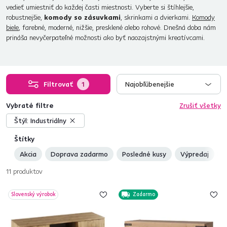
vedieť umiestniť do každej časti miestnosti. Vyberte si štíhlejšie,
robustnejšie,
komody so zásuvkami
, skrinkami a dvierkami.
Komody
biele
, farebné, moderné, nižšie, presklené alebo rohové. Dnešná doba nám
prináša nevyčerpateľné možnosti ako byť naozajstnými kreatívcami.
Filtrovať
1
Najobľúbenejšie
Vybraté filtre
Zrušiť všetky
Štýl:
Industriálny
Štítky
Akcia
Doprava zadarmo
Posledné kusy
Výpredaj
N
11
produktov
Slovenský výrobok
Zadarmo