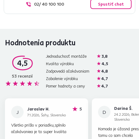
02/ 40 100 100
Spustiť chat
Hodnotenia produktu
Jednoduchosť montáže
3,8
4,5
Kvalita výrobku
4,5
Zodpovedá očakávaniam
4,8
53
recenzií
Zabalenie výrobku
4,7
Pomer hodnoty a ceny
4,7
Darina Š.
hviezdičiek
Jaroslav H.
5
J
D
24.2.2026, Boler
7.1.2026, Šahy, Slovensko
Slovensko
Všetko prišlo v poriadku,splnilo
Komoda je úžasná pre
očakávaniea je to super kvalita
tomu co som chcela