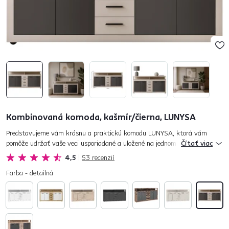
Kombinovaná komoda, kašmír/čierna, LUNYSA
Predstavujeme vám krásnu a praktickú komodu LUNYSA, ktorá vám
pomôže udržať vaše veci usporiadané a uložené na jednom mieste. V
Čítať viac
kombinácií farebného prevedenia kašmír a čierna, má štýlový a jednod...
4,5
53
recenzií
Farba - detailná