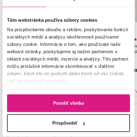
Táto webstránka používa súbory cookies
Na prispôsobenie obsahu a reklám, poskytovanie funkcií
sociálnych médií a analýzu návštevnosti používame
4,5
53
4,5
53
súbory cookie. Informácie o tom, ako používate naše
Kombinovaná komoda, old
Kombinovaná komoda, dub
K
webové stránky, poskytujeme aj našim partnerom v
wood light/matera, LUNYSA
artisan/biela, LUNYSA
L
oblasti sociálnych médií, inzercie a analýzy. Títo partneri
môžu príslušné informácie skombinovať s ďalšími
189 €
189 €
1
údajmi, ktoré ste im poskytli alebo ktoré od vás získali,
keď ste používali ich služby.
1 Výška (cm), 8 Farba - detailná
1 Výška (cm), 8 Farba - detailná
1 
Povoliť všetko
Prispôsobiť