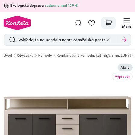
Ekologická doprava
zadarmo nad 199 €
4,7
31 157
overených produktových recenzií
Menu
Úvod
Obývačka
Komody
Kombinovaná komoda, kašmír/čierna, LUNYSA
Akcia
Výpredaj