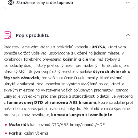
Stráženie ceny a dostupnosti
Popis produktu
Predstavujeme vám krásnu a praktickú komodu
LUNYSA
, ktorá vám
pomôže udržať vaše veci usporiadané a uložené na jednom mieste. V
kombinácií farebného prevedenia
kašmír a čierna
, má štýlový a
jednoduchý dizajn, ktorý je vhodný nielen pre moderný interiér, ale aj pre
klasický štýl. Ukrýva svoj úložný priestor v podobe
štyroch dvierok a
štyroch zásuviek
, pre vaše oblečenie či dokumenty, ktoré ostanú
ukryté v súkromí. Nad komodou sa vyníma vyvýšená polica, ktorá je
skvelým miestom na vystavenie vašich obľúbených predmetov. Komoda
Lunysa je výsledkom precíznej práce a starostlivosti o detail. Je vyrobená
z
laminovanej DTD ohraničená ABS hranami
, ktoré sú odolné proti
poškodeniu a zabezpečia trvácnosť nábytku. Ak hľadáte niečo špeciálne
pre svoj domov, neváhajte,
komodu Lunysa si zamilujete
.
Materiál:
laminovaná DTD/ABS hrany/laminát/HDF
Farba:
kašmír/čierna