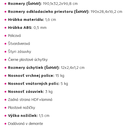
Rozmery (ŠxHxV):
190,1x32,2x96,8 cm
Rozmery odkladacieho priestoru (ŠxHxV):
190x28,4x16,2 cm
Hrúbka materiálu:
1,6 cm
Hrúbka ABS:
0,5 mm
Policová
Štvordverová
Štyri zásuvky
Čierne plastové úchytky
Rozmery úchytiek (ŠxHxV):
12x2,4x1,2 cm
Nosnosť vrchnej police:
15 kg
Nosnosť vnútorných políc:
5 kg
Nosnosť zásuviek:
3 kg
Zadná strana HDF+laminá
Plastové nožičky
Výška nožičiek:
1,5 cm
Dodávaná v demonte