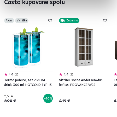
Často kupované spolu
Akcia
Vynáška
Zadarmo
4,9
22
4,4
2
Termo poháre, set 2 ks, na
Vitrína, sosna Andersen/dub
L
drink, 300 ml, HOTCOLD TYP 13
lefkas, PROVANCE W2S
08
11,50 €
-40%
6,90 €
419 €
4