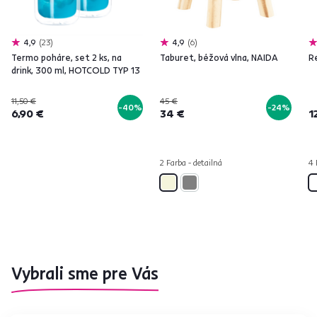
4,9
23
4,9
6
Termo poháre, set 2 ks, na
Taburet, béžová vlna, NAIDA
Re
drink, 300 ml, HOTCOLD TYP 13
11,50 €
45 €
-40%
-24%
6,90 €
34 €
1
2 Farba - detailná
4 
Vybrali sme pre Vás