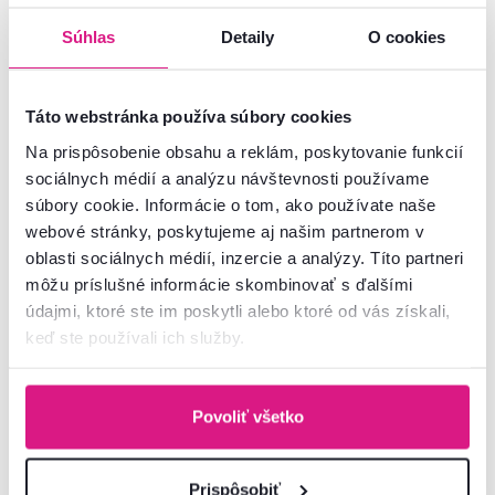
Súhlas
Detaily
O cookies
Základné parametre
Táto webstránka používa súbory cookies
Rozmery a špecifikácie
Na prispôsobenie obsahu a reklám, poskytovanie funkcií
sociálnych médií a analýzu návštevnosti používame
Informácie o balení
súbory cookie. Informácie o tom, ako používate naše
webové stránky, poskytujeme aj našim partnerom v
Montážny návod
oblasti sociálnych médií, inzercie a analýzy. Títo partneri
môžu príslušné informácie skombinovať s ďalšími
údajmi, ktoré ste im poskytli alebo ktoré od vás získali,
keď ste používali ich služby.
Nenašli ste požadované informácie?
Kontaktujte nás a my vám radi poradíme
Povoliť všetko
02/ 40 100 100
Spustiť chat
Prispôsobiť