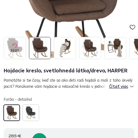
360°
Hojdacie kreslo, svetlohnedá látka/drevo, HARPER
Pamätáte si tie časy, keď ste sa ako deti radi hojdali a mali z toho skvelý
pocit? Ponúkame vám hojdacie a relaxačné kreslo v jednom - HARPER,
Čítať viac
ktoré vám ten pocit pripomenie. Sedadlo a operadlo sú...
Farba - detailná
285 €