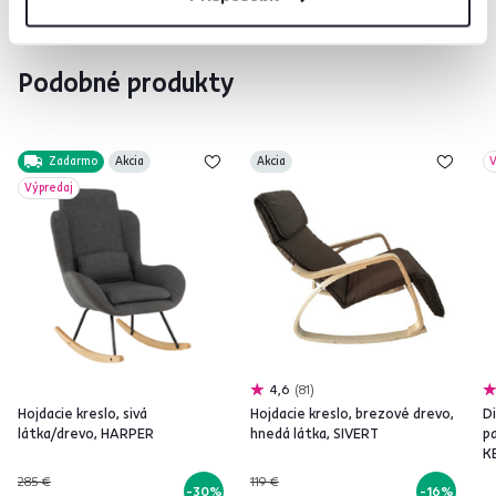
Podobné produkty
Zadarmo
Akcia
Akcia
V
Výpredaj
4,6
81
Hojdacie kreslo, sivá
Hojdacie kreslo, brezové drevo,
Di
látka/drevo, HARPER
hnedá látka, SIVERT
p
K
285 €
119 €
-30%
-16%