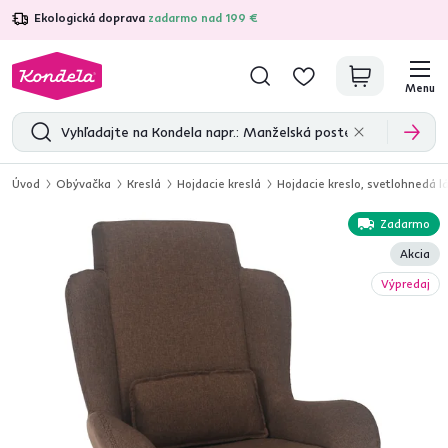
Ekologická doprava
zadarmo nad 199 €
4,7
31 211
overených produktových recenzií
Menu
Úvod
Obývačka
Kreslá
Hojdacie kreslá
Hojdacie kreslo, svetlohnedá 
Zadarmo
Akcia
Výpredaj