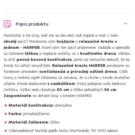
Popis produktu
Pamätáte si tie časy, keď ste sa ako deti radi hojdali a mali z toho
skvelý
pocit? Ponúkame vám
hojdacie
a
relaxačné kreslo v
jednom - HARPER
, ktoré vám ten pocit pripomenie. Sedadlo a operadlo
sú čalúnené
látkou
a hojdacie nožičky sú z
kvalitného dreva
. Všetko
to drží
pevná kovová konštrukcia
, preto sa nemusíte obávať, že by
kreslo tú záťaž nevydržalo.
Relaxačné kreslo HARPER
ponúkame vo
farebnom prevedení
svetlohnedá a prírodný odtieň dreva
. Oblé
tvary a mäkká výplň čalúnenia sú zárukou, že si chvíle v kresle skutočne
užijete. Kreslo dodávame
s vankúšikom
, ktorý podoprie vašu bedrovú
chrbticu. Výška sedu dosahuje
50 cm
a hĺbka pohodlných
56 cm
.
Zaspomínate
na detské časy s kreslom HARPER.
Materiál konštrukcia:
drevo/kov
Farba:
prírodná/čierna
Materiál čalúnenie:
látka
Oderuodolnosť textílie podľa testu Martindale: 90 000 oderov