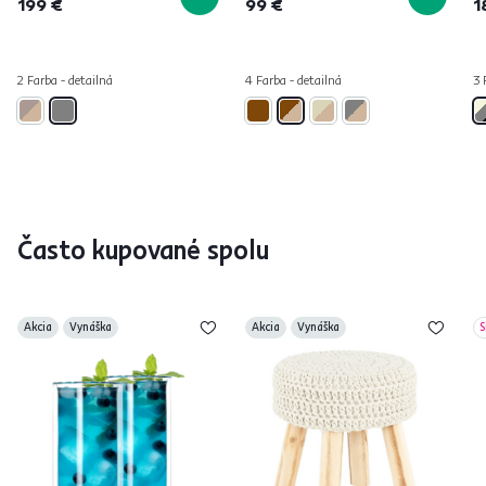
199 €
99 €
1
2 Farba - detailná
4 Farba - detailná
3 
Často kupované spolu
Akcia
Vynáška
Akcia
Vynáška
S