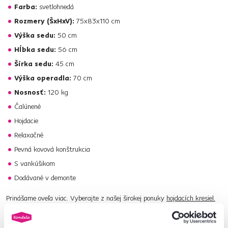
Farba:
svetlohnedá
Rozmery (ŠxHxV):
75x83x110 cm
Výška sedu:
50 cm
Hĺbka sedu:
56 cm
Šírka sedu:
45 cm
Výška operadla:
70 cm
Nosnosť:
120 kg
Čalúnené
Hojdacie
Relaxačné
Pevná kovová konštrukcia
S vankúšikom
Dodávané v demonte
Prinášame oveľa viac. Vyberajte z našej širokej ponuky
hojdacích kresiel.
Číslo produktu : 0000292879