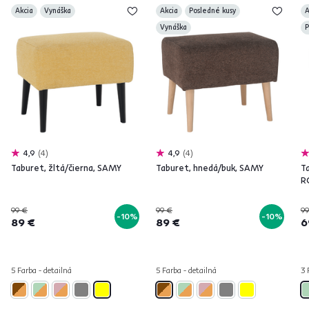
Akcia
Vynáška
Akcia
Posledné kusy
A
Vynáška
P
4,9
4
4,9
4
Taburet, žltá/čierna, SAMY
Taburet, hnedá/buk, SAMY
T
R
99 €
99 €
99
-10%
-10%
89 €
89 €
6
5 Farba - detailná
5 Farba - detailná
3 