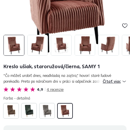
Kreslo ušiak, staroružová/čierna, SAMY 1
"Čo môžeš urobiť dnes, neodkladaj na zajtra," hovorí staré ľudové
porekadlo. Preto po náročnom dni v práci si odpočinok zaslúžite. Relaxujte
Čítať viac
v náruči komfortného kresla SAMY 1. Ušiaky zaraďujeme me...
4,9
4
recenzie
Farba - detailná