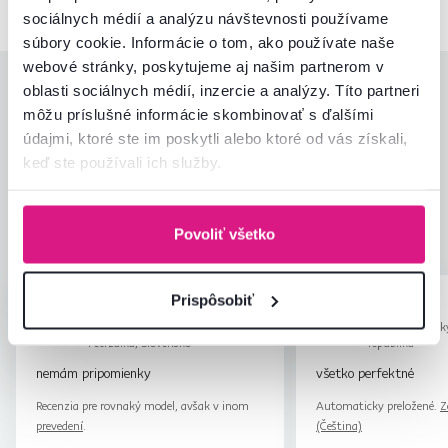
sociálnych médií a analýzu návštevnosti používame
súbory cookie. Informácie o tom, ako používate naše
webové stránky, poskytujeme aj našim partnerom v
Hodnotenia produktu
oblasti sociálnych médií, inzercie a analýzy. Títo partneri
môžu príslušné informácie skombinovať s ďalšími
údajmi, ktoré ste im poskytli alebo ktoré od vás získali,
Jednoduchosť montáže
5,0
4,9
keď ste používali ich služby.
Kvalita výrobku
4,8
Zodpovedá očakávaniam
4,8
4
recenzie
Zabalenie výrobku
5,0
Povoliť všetko
Pomer hodnoty a ceny
4,8
Prispôsobiť
Marian A.
Věra K.
hviezdičky
4.4
M
V
26.11.2024, Bratislava-
29.12.2025, Pečk
Petržalka, Slovensko
republika
nemám pripomienky
všetko perfektné
Recenzia pre rovnaký model, avšak v inom
Automaticky preložené.
Z
prevedení
.
(Čeština)