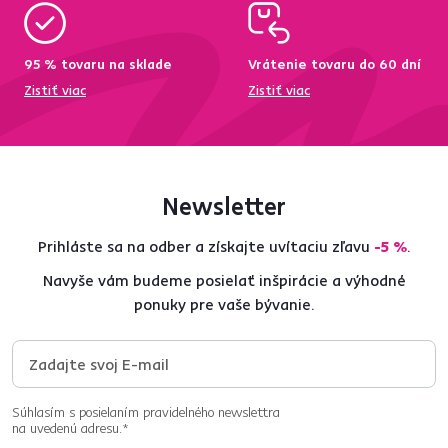
95 % tovaru na sklade
Vrátenie tovaru do 60 dní
Zistiť viac
Zistiť viac
Newsletter
Prihláste sa na odber a získajte uvítaciu zľavu
-5 %
.
Navyše vám budeme posielať inšpirácie a výhodné
ponuky pre vaše bývanie.
Súhlasím s posielaním pravidelného newslettra
na uvedenú adresu.*