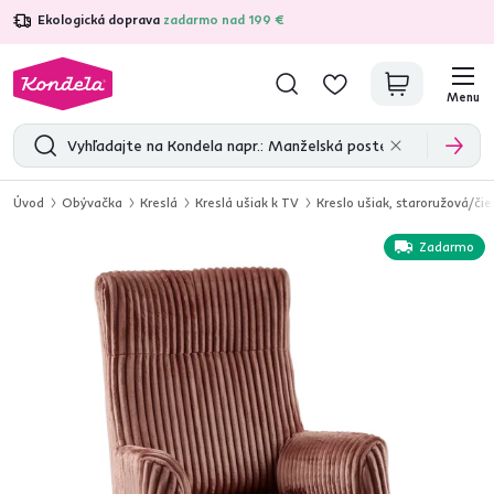
Ekologická doprava
zadarmo nad 199 €
4,7
31 157
overených produktových recenzií
Menu
Úvod
Obývačka
Kreslá
Kreslá ušiak k TV
Kreslo ušiak, staroružová/či
Zadarmo