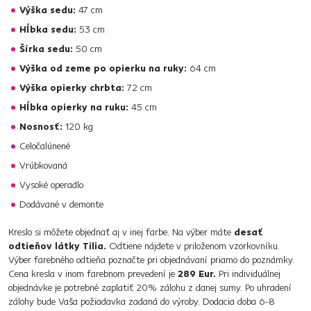
Výška sedu:
47 cm
Hĺbka sedu:
53 cm
Šírka sedu:
50 cm
Výška od zeme po opierku na ruky:
64 cm
Výška opierky chrbta:
72 cm
Hĺbka opierky na ruku:
45 cm
Nosnosť:
120 kg
Celočalúnené
Vrúbkovaná
Vysoké operadlo
Dodávané v demonte
Kreslo si môžete objednať aj v inej farbe. Na výber máte
desať
odtieňov látky Tilia.
Odtiene nájdete v priloženom vzorkovníku.
Výber farebného odtieňa poznačte pri objednávaní priamo do poznámky.
Cena kresla v inom farebnom prevedení je
289 Eur.
Pri individuálnej
objednávke je potrebné zaplatiť 20% zálohu z danej sumy. Po uhradení
zálohy bude Vaša požiadavka zadaná do výroby. Dodacia doba 6-8