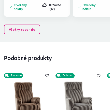
Overený
Užitočné
Overený
nákup
(1x)
nákup
Všetky recenzie
Podobné produkty
Zadarmo
Zadarmo