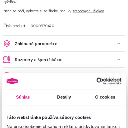
týždňov.
Nech sa páči, vyberte si zo širokej ponuky
trendových ušiakov
.
Číslo produktu : 0000370470
Základné parametre
Rozmery a špecifikácie
Informácie o balení
Súhlas
Detaily
O cookies
Nenašli ste požadované informácie?
Kontaktujte nás a my vám radi poradíme
Táto webstránka používa súbory cookies
02/ 40 100 100
Spustiť chat
Na prispôsobenie obsahu a reklám, poskytovanie funkcií