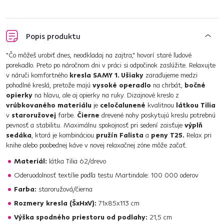
Popis produktu
"Čo môžeš urobiť dnes, neodkladaj na zajtra," hovorí staré ľudové
porekadlo. Preto po náročnom dni v práci si odpočinok zaslúžite. Relaxujte
v náruči komfortného
kresla SAMY 1. Ušiaky
zaraďujeme medzi
pohodlné kreslá, pretože majú
vysoké operadlo
na chrbát,
bočné
opierky
na hlavu, ale aj opierky na ruky. Dizajnové kreslo z
vrúbkovaného materiálu
je
celočalunené
kvalitnou
látkou Tilia
v
staroružovej
farbe.
Čierne
drevené nohy poskytujú kreslu potrebnú
pevnosť a stabilitu. Maximálnu spokojnosť pri sedení zaisťuje
výplň
sedáka
, ktorá je kombináciou
pružín Falista
a
peny T25.
Relax pri
knihe alebo poobednej káve v novej relaxačnej zóne môže začať.
Materiál:
látka Tilia 62/drevo
Oderuodolnosť textílie podľa testu Martindale: 100 000 oderov
Farba:
staroružová/čierna
Rozmery kresla (ŠxHxV):
71x85x113 cm
Výška spodného priestoru od podlahy:
21,5 cm