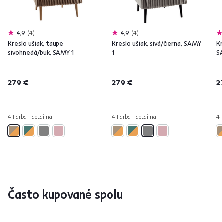
4,9
4
4,9
4
Kreslo ušiak, taupe
Kreslo ušiak, sivá/čierna, SAMY
K
sivohnedá/buk, SAMY 1
1
S
279 €
279 €
2
4 Farba - detailná
4 Farba - detailná
4 
Často kupované spolu