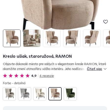
Kreslo ušiak, staroružová, RAMON
Objavte dokonalé miesto pre oddych v elegantnom kresle RAMON, ktoré
okamžite zmení atmosféru vášho interiéru. Jeho nadčasový dizajn s
Čítať viac
výrazným tvarom ušiaka spája štýlový vzhľad s neodolateľným po...
4,9
4
recenzie
Farba - detailná