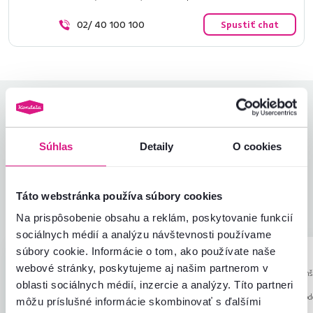
02/ 40 100 100
Spustiť chat
Hodnotenia produktu
Jednoduchosť montáže
5,0
Súhlas
Detaily
O cookies
4,9
Kvalita výrobku
4,7
Zodpovedá očakávaniam
5,0
4
recenzie
Zabalenie výrobku
5,0
Táto webstránka používa súbory cookies
Pomer hodnoty a ceny
4,7
Na prispôsobenie obsahu a reklám, poskytovanie funkcií
sociálnych médií a analýzu návštevnosti používame
súbory cookie. Informácie o tom, ako používate naše
Oľga G.
Andrea D.
hviezdičiek
5
O
A
webové stránky, poskytujeme aj našim partnerom v
17.12.2025, Martin,
27.12.2025, Omš
oblasti sociálnych médií, inzercie a analýzy. Títo partneri
Slovensko
Slovensko
Recenzia pre rovnaký mod
môžu príslušné informácie skombinovať s ďalšími
prevedení
.