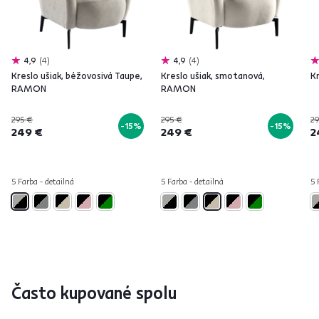
4,9
4
4,9
4
Kreslo ušiak, béžovosivá Taupe,
Kreslo ušiak, smotanová,
K
RAMON
RAMON
295 €
295 €
29
-15%
-15%
249 €
249 €
2
5 Farba - detailná
5 Farba - detailná
5 
Často kupované spolu