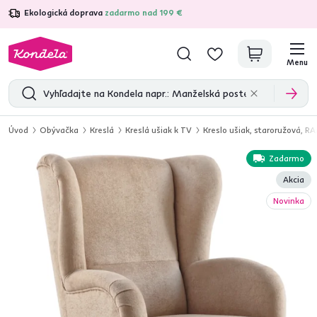
Ekologická doprava
zadarmo nad 199 €
4,7
31 157
overených produktových recenzií
Menu
Úvod
Obývačka
Kreslá
Kreslá ušiak k TV
Kreslo ušiak, staroružová, 
Zadarmo
Akcia
Novinka