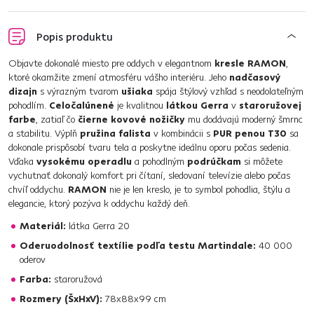
Popis produktu
Objavte dokonalé miesto pre oddych v elegantnom
kresle RAMON
,
ktoré okamžite zmení atmosféru vášho interiéru. Jeho
nadčasový
dizajn
s výrazným tvarom
ušiaka
spája štýlový vzhľad s neodolateľným
pohodlím.
Celočalúnené
je kvalitnou
látkou Gerra
v
staroružovej
farbe
, zatiaľ čo
čierne kovové nožičky
mu dodávajú moderný šmrnc
a stabilitu. Výplň
pružina falista
v kombinácii s
PUR penou T30
sa
dokonale prispôsobí tvaru tela a poskytne ideálnu oporu počas sedenia.
Vďaka
vysokému operadlu
a pohodlným
podrúčkam
si môžete
vychutnať dokonalý komfort pri čítaní, sledovaní televízie alebo počas
chvíľ oddychu.
RAMON
nie je len kreslo, je to symbol pohodlia, štýlu a
elegancie, ktorý pozýva k oddychu každý deň.
Materiál:
látka Gerra 20
Oderuodolnosť textílie podľa testu Martindale:
40 000
oderov
Farba:
staroružová
Rozmery (ŠxHxV):
78x88x99 cm