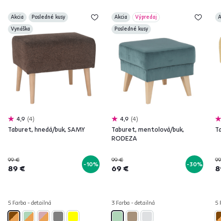
Akcia
Posledné kusy
Akcia
Výpredaj
A
Vynáška
Posledné kusy
4,9
4
4,9
4
Taburet, hnedá/buk, SAMY
Taburet, mentolová/buk,
T
RODEZA
99 €
99 €
99
-10%
-30%
89 €
69 €
8
5 Farba - detailná
3 Farba - detailná
5 