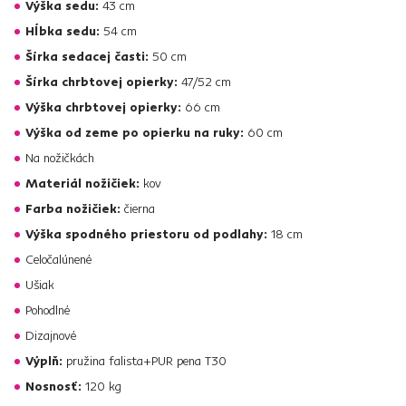
Výška sedu:
43 cm
Hĺbka sedu:
54 cm
Šírka sedacej časti:
50 cm
Šírka chrbtovej opierky:
47/52 cm
Výška chrbtovej opierky:
66 cm
Výška od zeme po opierku na ruky:
60 cm
Na nožičkách
Materiál nožičiek:
kov
Farba nožičiek:
čierna
Výška spodného priestoru od podlahy:
18 cm
Celočalúnené
Ušiak
Pohodlné
Dizajnové
Výplň:
pružina falista+PUR pena T30
Nosnosť:
120 kg