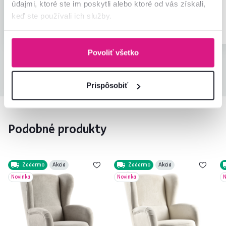
údajmi, ktoré ste im poskytli alebo ktoré od vás získali,
keď ste používali ich služby.
Overený nákup
Overený nákup
Povoliť všetko
Všetky recenzie
Prispôsobiť
Podobné produkty
Zadarmo
Akcia
Zadarmo
Akcia
Novinka
Novinka
N