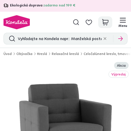
Ekologická doprava
zadarmo nad 199 €
4,7
31 211
overených produktových recenzií
Menu
Úvod
Obývačka
Kreslá
Relaxačné kreslá
Celočalúnené kreslo, tmavos
Akcia
Výpredaj