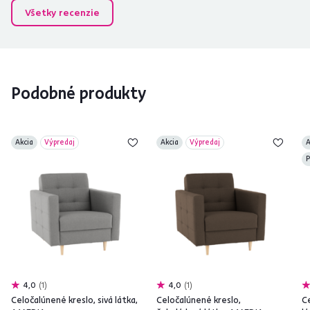
Všetky recenzie
Podobné produkty
Akcia
Výpredaj
Akcia
Výpredaj
A
P
4,0
1
4,0
1
Celočalúnené kreslo, sivá látka,
Celočalúnené kreslo,
C