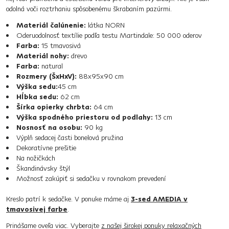
odolná voči roztrhaniu spôsobenému škrabaním pazúrmi.
Materiál čalúnenie:
látka NORN
Oderuodolnosť textílie podľa testu Martindale: 50 000 oderov
Farba:
15 tmavosivá
Materiál nohy:
drevo
Farba:
natural
Rozmery (ŠxHxV):
88x95x90 cm
Výška sedu:
45 cm
Hĺbka sedu:
62 cm
Šírka opierky chrbta:
64 cm
Výška spodného priestoru od podlahy:
13 cm
Nosnosť na osobu:
90 kg
Výplň sedacej časti bonelová pružina
Dekoratívne prešitie
Na nožičkách
Škandinávsky štýl
Možnosť zakúpiť si sedačku v rovnakom prevedení
Kreslo patrí k sedačke. V ponuke máme aj
3-sed AMEDIA v
tmavosivej farbe
.
Prinášame oveľa viac. Vyberajte
z našej širokej ponuky relaxačných