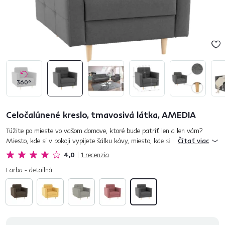
360°
Celočalúnené kreslo, tmavosivá látka, AMEDIA
Túžite po mieste vo vašom domove, ktoré bude patriť len a len vám?
Miesto, kde si v pokoji vypijete šálku kávy, miesto, kde si nerušene
Čítať viac
prečítate knihu či len tak zrelaxujete? Naše kreslo AMEDIA v ele...
4,0
1
recenzia
Farba - detailná