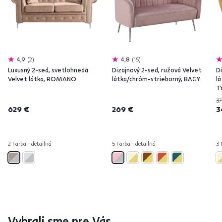
4,9
2
4,8
15
Luxusný 2-sed, svetlohnedá
Dizajnový 2-sed, ružová Velvet
Di
Velvet látka, ROMANO
látka/chróm-strieborný, BAGY
l
T
37
629 €
269 €
3
2 Farba - detailná
5 Farba - detailná
3 
Vybrali sme pre Vás