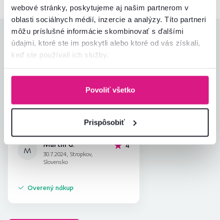
webové stránky, poskytujeme aj našim partnerom v
oblasti sociálnych médií, inzercie a analýzy. Títo partneri
môžu príslušné informácie skombinovať s ďalšími
Hodnotenia produktu
údajmi, ktoré ste im poskytli alebo ktoré od vás získali,
keď ste používali ich služby.
Jednoduchosť montáže
4,0
4,0
Kvalita výrobku
4,0
Zodpovedá očakávaniam
4,0
Povoliť všetko
1
recenzia
Zabalenie výrobku
4,0
Pomer hodnoty a ceny
4,0
Prispôsobiť
Martin G.
hviezdičky
4
M
30.7.2024, Stropkov,
Slovensko
Overený nákup