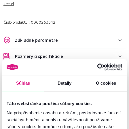
kresiel
.
Číslo produktu : 0000263342
Základné parametre
Rozmery a špecifikácie
Informácie o balení
Súhlas
Detaily
O cookies
Nenašli ste požadované informácie?
Táto webstránka používa súbory cookies
Kontaktujte nás a my vám radi poradíme
Na prispôsobenie obsahu a reklám, poskytovanie funkcií
02/ 40 100 100
Spustiť chat
sociálnych médií a analýzu návštevnosti používame
súbory cookie. Informácie o tom, ako používate naše