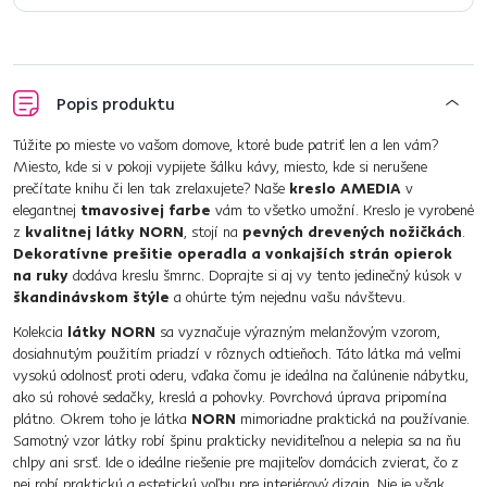
Popis produktu
Túžite po mieste vo vašom domove, ktoré bude patriť len a len vám?
Miesto, kde si v pokoji vypijete šálku kávy, miesto, kde si nerušene
prečítate knihu či len tak zrelaxujete? Naše
kreslo AMEDIA
v
elegantnej
tmavosivej farbe
vám to všetko umožní. Kreslo je vyrobené
z
kvalitnej látky NORN
, stojí na
pevných drevených nožičkách
.
Dekoratívne prešitie operadla a vonkajších strán opierok
na ruky
dodáva kreslu šmrnc. Doprajte si aj vy tento jedinečný kúsok v
škandinávskom štýle
a ohúrte tým nejednu vašu návštevu.
Kolekcia
látky NORN
sa vyznačuje výrazným melanžovým vzorom,
dosiahnutým použitím priadzí v rôznych odtieňoch. Táto látka má veľmi
vysokú odolnosť proti oderu, vďaka čomu je ideálna na čalúnenie nábytku,
ako sú rohové sedačky, kreslá a pohovky. Povrchová úprava pripomína
plátno. Okrem toho je látka
NORN
mimoriadne praktická na používanie.
Samotný vzor látky robí špinu prakticky neviditeľnou a nelepia sa na ňu
chlpy ani srsť. Ide o ideálne riešenie pre majiteľov domácich zvierat, čo z
nej robí praktickú a estetickú voľbu pre interiérový dizajn. Nie je však