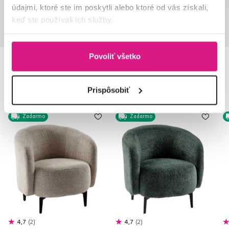
údajmi, ktoré ste im poskytli alebo ktoré od vás získali,
keď ste používali ich služby.
Všetky recenzie
Povoliť všetko
Podobné produkty
Prispôsobiť
Zadarmo
Zadarmo
4,7
2
4,7
2