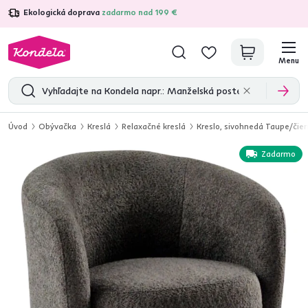
Ekologická doprava
zadarmo nad 199 €
4,7
31 285
overených produktových recenzií
Menu
Úvod
Obývačka
Kreslá
Relaxačné kreslá
Kreslo, sivohnedá Taupe/čie
Zadarmo