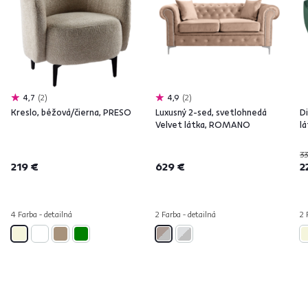
4,7
2
4,9
2
Kreslo, béžová/čierna, PRESO
Luxusný 2-sed, svetlohnedá
D
Velvet látka, ROMANO
l
33
219 €
629 €
2
4 Farba - detailná
2 Farba - detailná
2 