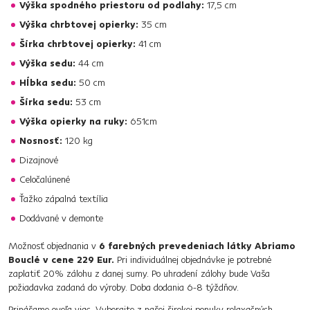
Výška spodného priestoru od podlahy:
17,5 cm
Výška chrbtovej opierky:
35 cm
Šírka chrbtovej opierky:
41 cm
Výška sedu:
44 cm
Hĺbka sedu:
50 cm
Šírka sedu:
53 cm
Výška opierky na ruky:
651cm
Nosnosť:
120 kg
Dizajnové
Celočalúnené
Ťažko zápalná textília
Dodávané v demonte
Možnosť objednania v
6 farebných prevedeniach látky Abriamo
Bouclé v cene 229 Eur.
Pri individuálnej objednávke je potrebné
zaplatiť 20% zálohu z danej sumy. Po uhradení zálohy bude Vaša
požiadavka zadaná do výroby. Doba dodania 6-8 týždňov.
Prinášame oveľa viac. Vyberajte z našej širokej ponuky
relaxačných