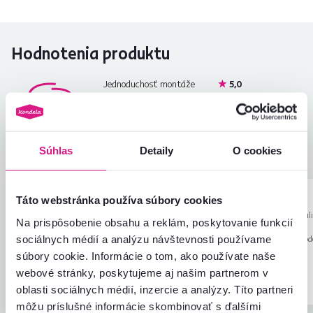
Hodnotenia produktu
Jednoduchosť montáže
5,0
4,7
Kvalita výrobku
4,5
Zodpovedá očakávaniam
4,5
2
recenzie
Zabalenie výrobku
5,0
Súhlas
Detaily
O cookies
Pomer hodnoty a ceny
4,5
Táto webstránka používa súbory cookies
Janka Š.
Okresný S.
hviezdičiek
5
J
O
15.10.2024, Levoča,
29.12.2025, Skali
Na prispôsobenie obsahu a reklám, poskytovanie funkcií
Slovensko
Slovensko
sociálnych médií a analýzu návštevnosti používame
Recenzia pre rovnaký model, avšak v inom
Recenzia pre rovnaký mod
prevedení
.
prevedení
.
súbory cookie. Informácie o tom, ako používate naše
webové stránky, poskytujeme aj našim partnerom v
Overený nákup
Overený nákup
oblasti sociálnych médií, inzercie a analýzy. Títo partneri
môžu príslušné informácie skombinovať s ďalšími