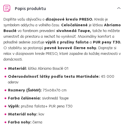
Popis produktu
Doplňte vašu obývačku o
dizajnové kreslo PRESO.
Kreslo je
symbolom oddychu a voľného času.
Celočalúnené
je látkou
Abriamo
Bouclé
vo farebnom prevedení
sivohnedá Taupe,
takže ho môžete
umiestniť do priestoru a nechať ho vyniknúť. Maximálny komfort a
pohodlné sedenie zaisťuje
výplň z pružiny falista
a
PUR peny T30.
O stabilitu sa postarajú
pevné kovové čierne nohy.
Doprajte si
relax v dizajnovom kresle PRESO, ktoré zapadne do každej miestnosti v
domácnosti.
Materiál:
látka Abriamo Bouclé 01
Oderuodolnosť látky podľa testu Martindale:
45 000
oderov
Rozmery (ŠxHxV):
75x68x76 cm
Farba čalúnenia:
sivohnedá Taupe
Výplň:
pružina falista+ PUR pena T30
Materiál nohy:
kov
Farba nohy:
čierna