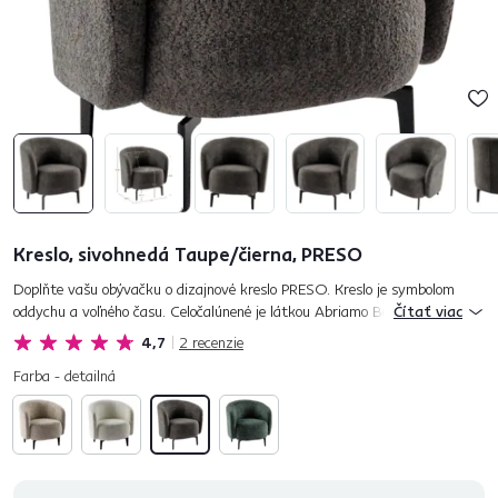
Kreslo, sivohnedá Taupe/čierna, PRESO
Doplňte vašu obývačku o dizajnové kreslo PRESO. Kreslo je symbolom
oddychu a voľného času. Celočalúnené je látkou Abriamo Bouclé vo
Čítať viac
farebnom prevedení sivohnedá Taupe, takže ho môžete umiestniť do...
4,7
2
recenzie
Farba - detailná