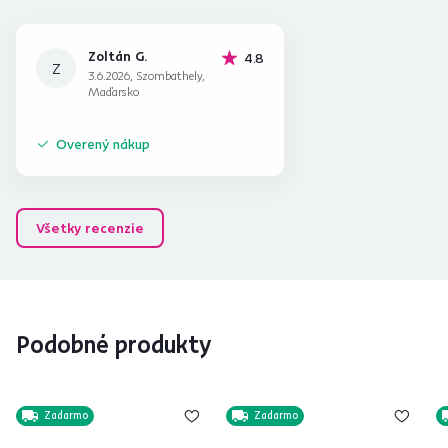
Zoltán G.
hviezdičky
4.8
Z
3.6.2026, Szombathely,
Maďarsko
Overený nákup
Všetky recenzie
Podobné produkty
Zadarmo
Zadarmo