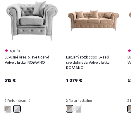
4,8
1
Luxusné kreslo, svetlosivá
Luxusný rozkladací 3-sed,
L
Velvet látka, ROMANO
svetlohnedá Velvet látka,
V
ROMANO
515 €
1 079 €
6
2 Farba - detailná
2 Farba - detailná
2 