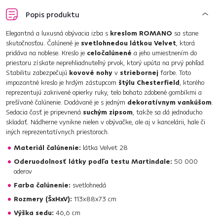
Popis produktu
Elegantná a luxusná obývacia izba s
kreslom ROMANO
sa stane
skutočnosťou. Čalúnené je
svetlohnedou látkou Velvet
, ktorá
pridáva na noblese. Kreslo je
celočalúnené
a jeho umiestnením do
priestoru získate neprehliadnuteľný prvok, ktorý upúta na prvý pohľad.
Stabilitu zabezpečujú
kovové nohy
v
striebornej
farbe. Toto
impozantné kreslo je hrdým zástupcom
štýlu Chesterfield
, ktorého
reprezentujú zakrivené opierky ruky, telo bohato zdobené gombíkmi a
prešívané čalúnenie. Dodávané je s jedným
dekoratívnym vankúšom
.
Sedacia časť je pripevnená
suchým zipsom
, takže sa dá jednoducho
skladať. Nádherne vynikne nielen v obývačke, ale aj v kancelárii, hale či
iných reprezentatívnych priestoroch.
Materiál čalúnenie:
látka Velvet 28
Oderuodolnosť látky podľa testu Martindale:
50 000
oderov
Farba čalúnenie:
svetlohnedá
Rozmery (ŠxHxV):
113x88x73 cm
Výška sedu:
46,6 cm