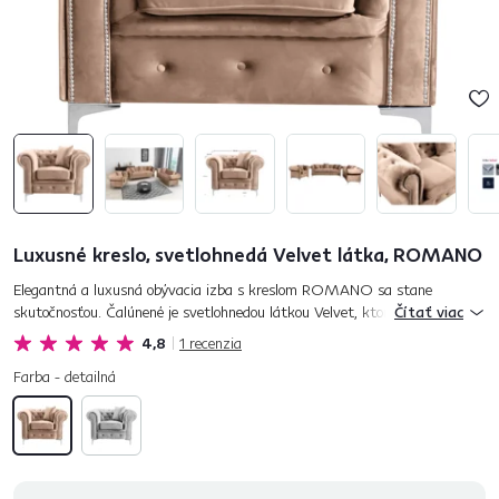
Luxusné kreslo, svetlohnedá Velvet látka, ROMANO
Elegantná a luxusná obývacia izba s kreslom ROMANO sa stane
skutočnosťou. Čalúnené je svetlohnedou látkou Velvet, ktorá pridáva na
Čítať viac
noblese. Kreslo je celočalúnené a jeho umiestnením do priestoru z...
4,8
1
recenzia
Farba - detailná