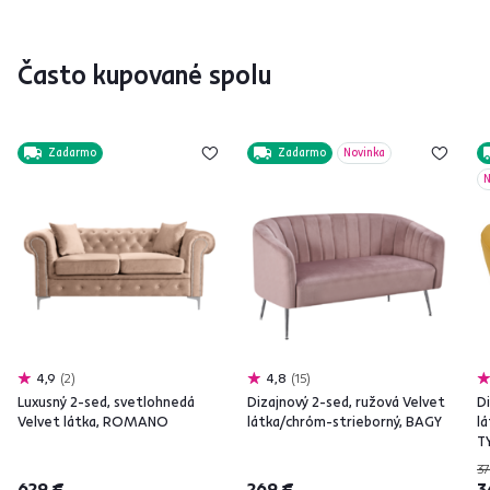
Často kupované spolu
Zadarmo
Zadarmo
Novinka
N
4,9
2
4,8
15
Luxusný 2-sed, svetlohnedá
Dizajnový 2-sed, ružová Velvet
Di
Velvet látka, ROMANO
látka/chróm-strieborný, BAGY
l
T
37
629 €
269 €
3