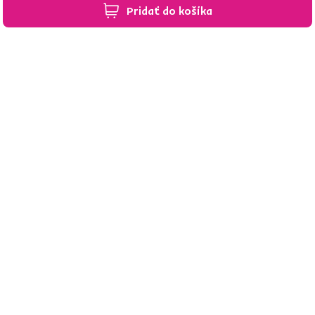
e‑mailov tak, aby vám nič neušlo.
Návod nájdete tu
.
Pridať do košíka
Predajne po celom Slovensku