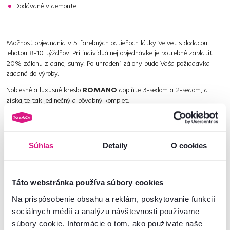
Dodávané v demonte
Možnosť objednania v 5 farebných odtieňoch látky Velvet s dodacou
lehotou 8-10 týždňov. Pri individuálnej objednávke je potrebné zaplatiť
20% zálohu z danej sumy. Po uhradení zálohy bude Vaša požiadavka
zadaná do výroby.
Noblesné a luxusné kreslo
ROMANO
doplňte
3-sedom
a
2-sedom,
a
získajte tak jedinečný a pôvabný komplet.
Prinášame oveľa viac. Vyberajte z našej širokej ponuky
relaxačných
kresiel
.
Súhlas
Detaily
O cookies
Číslo produktu : 0000362603
Základné parametre
Táto webstránka používa súbory cookies
Na prispôsobenie obsahu a reklám, poskytovanie funkcií
Rozmery a špecifikácie
sociálnych médií a analýzu návštevnosti používame
súbory cookie. Informácie o tom, ako používate naše