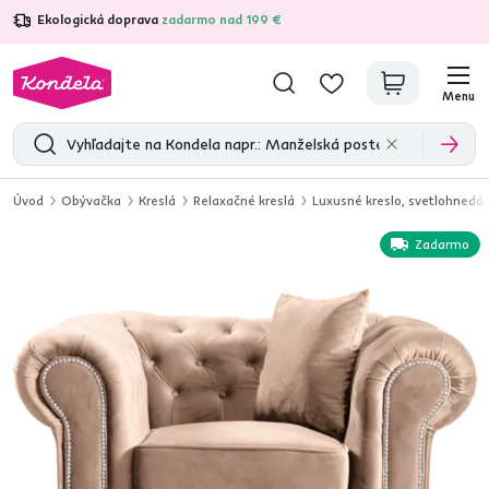
Ekologická doprava
zadarmo nad 199 €
4,7
31 211
overených produktových recenzií
Menu
Úvod
Obývačka
Kreslá
Relaxačné kreslá
Luxusné kreslo, svetlohnedá
Zadarmo