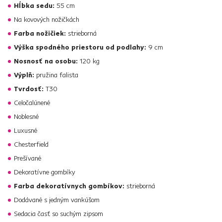
Hĺbka sedu:
55 cm
Na kovových nožičkách
Farba nožičiek:
strieborná
Výška spodného priestoru od podlahy:
9 cm
Nosnosť na osobu:
120 kg
Výplň:
pružina falista
Tvrdosť:
T30
Celočalúnené
Noblesné
Luxusné
Chesterfield
Prešívané
Dekoratívne gombíky
Farba dekoratívnych gombíkov:
strieborná
Dodávané s jedným vankúšom
Sedacia časť so suchým zipsom