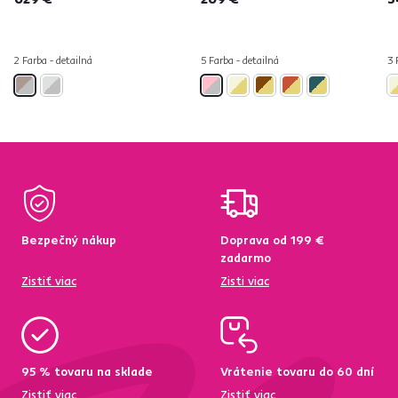
2 Farba - detailná
5 Farba - detailná
3 
Bezpečný nákup
Doprava od 199 €
zadarmo
Zistiť viac
Zisti viac
95 % tovaru na sklade
Vrátenie tovaru do 60 dní
Zistiť viac
Zistiť viac