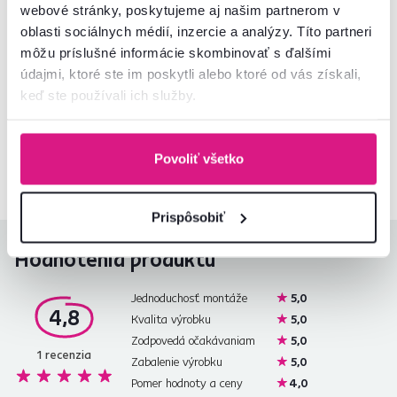
webové stránky, poskytujeme aj našim partnerom v
Informácie o balení
oblasti sociálnych médií, inzercie a analýzy. Títo partneri
môžu príslušné informácie skombinovať s ďalšími
údajmi, ktoré ste im poskytli alebo ktoré od vás získali,
Nenašli ste požadované informácie?
keď ste používali ich služby.
Kontaktujte nás a my vám radi poradíme
02/ 40 100 100
Spustiť chat
Povoliť všetko
Prispôsobiť
Hodnotenia produktu
Jednoduchosť montáže
5,0
4,8
Kvalita výrobku
5,0
Zodpovedá očakávaniam
5,0
1
recenzia
Zabalenie výrobku
5,0
Pomer hodnoty a ceny
4,0