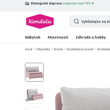
Ekologická doprava
zadarmo nad 199 €
4,7
31 211
overených produktových re
Nábytok
Miestnosti
Záhrada a hobby
Úvod
Obývačka
Kreslá
Rozkladacie kreslá
Rozklada