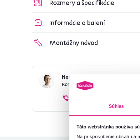
Rozmery a špecifikácie
Informácie o balení
Montážny návod
Nenašli ste požadované infor
Kontaktujte nás a my vám radi p
02/ 40 100 100
Súhlas
Táto webstránka používa sú
Na prispôsobenie obsahu a r