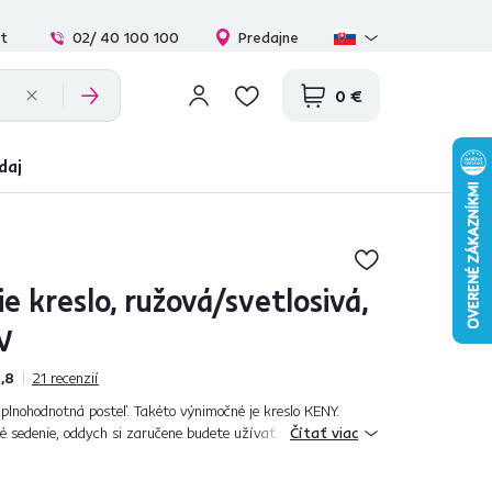
at
02/ 40 100 100
Predajne
0 €
daj
e kreslo, ružová/svetlosivá,
W
,8
21
recenzií
 plnohodnotná posteľ. Takéto výnimočné je kreslo KENY.
é sedenie, oddych si zaručene budete užívať. Jednoduchým
Čítať viac
kreslo na lôžko s rozm...