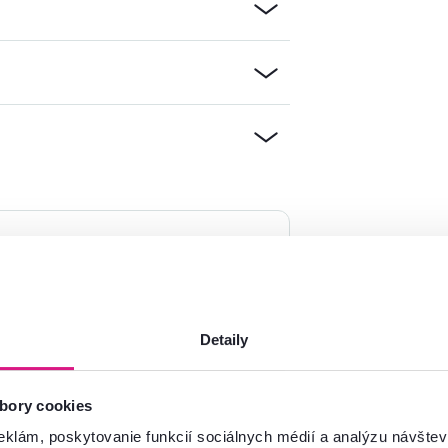
mácie?
oradíme
Spustiť chat
Detaily
bory cookies
eklám, poskytovanie funkcií sociálnych médií a analýzu návšte