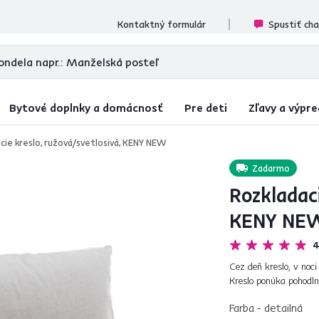
cenzií
Kontaktný formulár
Spustiť ch
Bytové doplnky a domácnosť
Pre deti
Zľavy a výpre
cie kreslo, ružová/svetlosivá, KENY NEW
Zadarmo
Rozkladaci
KENY NE
4
Cez deň kreslo, v noci
Kreslo ponúka pohodln
potiahnutím rozložíte 
Farba - detailná