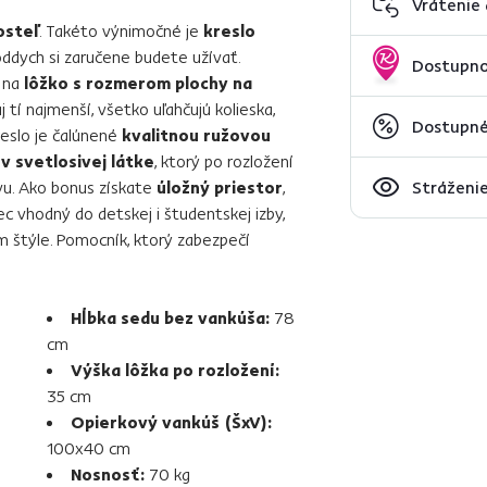
Vrátenie
osteľ
. Takéto výnimočné je
kreslo
 oddych si zaručene budete užívať.
Dostupno
o na
lôžko s rozmerom plochy na
j tí najmenší, všetko uľahčujú kolieska,
Dostupné
reslo je čalúnené
kvalitnou ružovou
v svetlosivej látke
, ktorý po rozložení
vu. Ako bonus získate
úložný priestor
,
Stráženie
ec vhodný do detskej i študentskej izby,
 štýle. Pomocník, ktorý zabezpečí
Hĺbka sedu bez vankúša:
78
cm
Výška lôžka po rozložení:
35 cm
Opierkový vankúš (ŠxV):
100x40 cm
Nosnosť:
70 kg