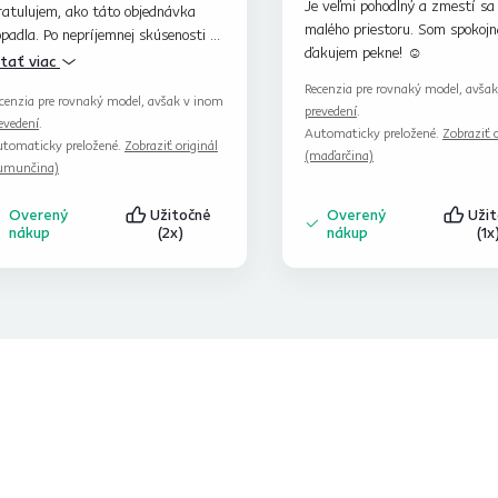
Je veľmi pohodlný a zmestí sa 
ratulujem, ako táto objednávka
malého priestoru. Som spokojn
padla. Po nepríjemnej skúsenosti s
ďakujem pekne! ☺️
texom toto kreslo potešilo moju
ítať viac
šu.
Recenzia pre rovnaký model, avša
cenzia pre rovnaký model, avšak v inom
prevedení
.
evedení
.
Automaticky preložené.
Zobraziť o
tomaticky preložené.
Zobraziť originál
(maďarčina)
umunčina)
Overený
Užitočné
Overený
Uži
nákup
(2x)
nákup
(1x