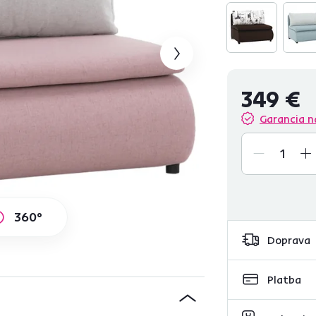
349 €
Garancia n
360°
Doprava
Platba