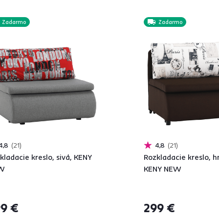
Zadarmo
Zadarmo
4,8
21
4,8
21
kladacie kreslo, sivá, KENY
Rozkladacie kreslo, h
W
KENY NEW
9 €
299 €