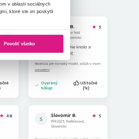
om v oblasti sociálnych
mi, ktoré ste im poskytli
Alžbeta B.
hviezdičiek
hviezdičiek
5
5
A
21.7.2023, Žiar Nad
Hronom, Slovensko
Povoliť všetko
 OK
Som spokojná, zloženie kresla si
dokáže aj žena urobiť.
k v inom
Recenzia pre rovnaký model, avšak v inom
prevedení
.
točné
Overený
Užitočné
)
nákup
(1x)
Slavomir B.
hviezdičky
hviezdičiek
4.8
5
S
19.9.2023, Podbrezová,
Slovensko