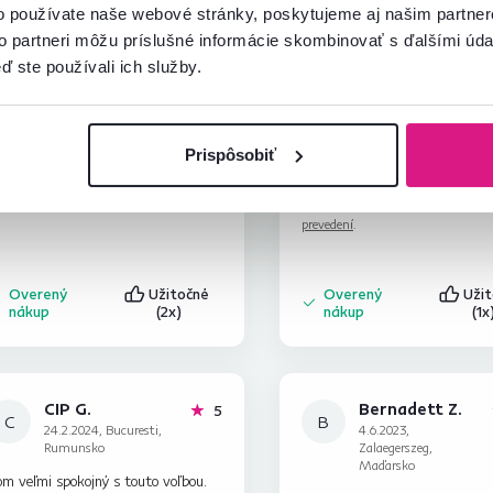
o používate naše webové stránky, poskytujeme aj našim partner
to partneri môžu príslušné informácie skombinovať s ďalšími údaj
ď ste používali ich služby.
Jana L.
Anonym
hviezdičiek
5
J
A
1.6.2023, Červeník,
20.7.2023, Zvolen,
Slovensko
Slovensko
Prispôsobiť
chle dodanie kvalitný tovar splnilo
Až na poškodenie pri doprave
cakavanie
Recenzia pre rovnaký model, avša
prevedení
.
Overený
Užitočné
Overený
Uži
nákup
(2x)
nákup
(1x
CIP G.
Bernadett Z.
hviezdičiek
5
C
B
24.2.2024, Bucuresti,
4.6.2023,
Rumunsko
Zalaegerszeg,
Maďarsko
m veľmi spokojný s touto voľbou.