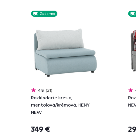
Zadarmo
4,8
21
Rozkladacie kreslo,
Roz
mentolová/krémová, KENY
NE
NEW
349 €
29