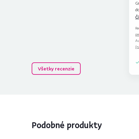
G
do
Al
Č
du
Re
pr
Au
(r
Všetky recenzie
Podobné produkty