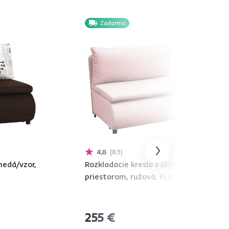
Zadarmo
4,8
83
nedá/vzor,
Rozkladacie kreslo s úložným
priestorom, ružová, FLIK
255 €