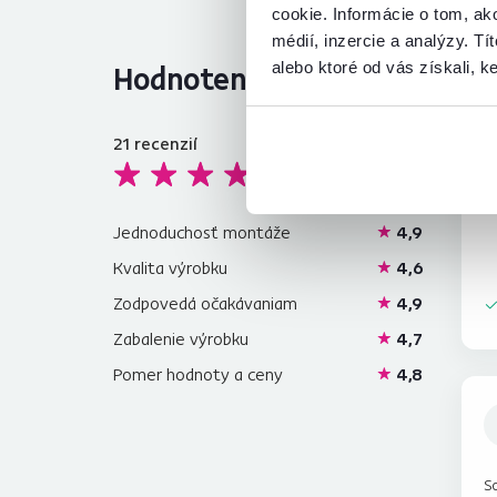
cookie. Informácie o tom, ak
médií, inzercie a analýzy. Tí
alebo ktoré od vás získali, ke
Hodnotenia produktu
21
recenzií
4,8
Rý
o
Jednoduchosť montáže
4,9
Kvalita výrobku
4,6
Zodpovedá očakávaniam
4,9
Zabalenie výrobku
4,7
Pomer hodnoty a ceny
4,8
So