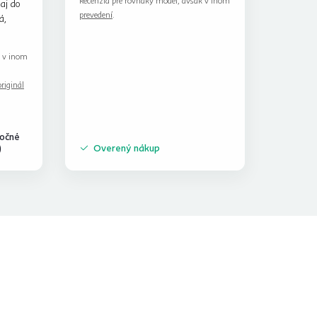
Recenzia pre rovnaký model, avšak v inom
aj do
prevedení
.
á,
k v inom
riginál
točné
)
Overený nákup