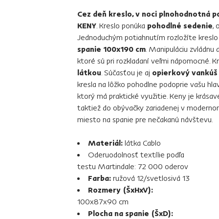
Cez deň kreslo, v noci plnohodnotná p
KENY
. Kreslo ponúka
pohodlné sedenie
,
Jednoduchým potiahnutím rozložíte kresl
spanie 100x190 cm
. Manipuláciu zvládnu a
ktoré sú pri rozkladaní veľmi nápomocné. K
látkou
. Súčasťou je aj
opierkový vankúš 
kresla na lôžko pohodlne podoprie vašu hla
ktorý má praktické využitie. Keny je krásav
taktiež do obývačky zariadenej v modernom
miesto na spanie pre nečakanú návštevu.
Materiál:
látka Cablo
Oderuodolnosť textílie podľa
testu Martindale: 72 000 oderov
Farba:
ružová 12/svetlosivá 13
Rozmery (ŠxHxV):
100x87x90 cm
Plocha na spanie (ŠxD):