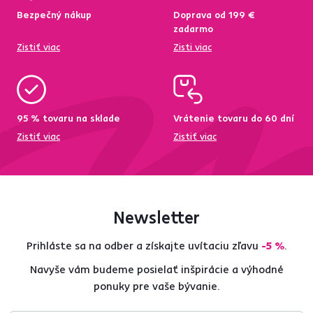
Bezpečný nákup
Doprava od 199 €
zadarmo
Zistiť viac
Zisti viac
95 % tovaru na sklade
Vrátenie tovaru do 60 dní
Zistiť viac
Zistiť viac
Newsletter
Prihláste sa na odber a získajte uvítaciu zľavu
-5 %
.
Navyše vám budeme posielať inšpirácie a výhodné
ponuky pre vaše bývanie.