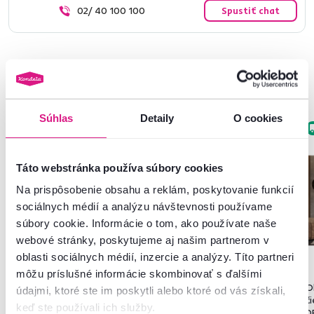
02/ 40 100 100
Spustiť chat
Podobné produkty
Súhlas
Detaily
O cookies
Zadarmo
Zadarmo
Akcia
Výpredaj
Táto webstránka používa súbory cookies
Na prispôsobenie obsahu a reklám, poskytovanie funkcií
sociálnych médií a analýzu návštevnosti používame
súbory cookie. Informácie o tom, ako používate naše
webové stránky, poskytujeme aj našim partnerom v
oblasti sociálnych médií, inzercie a analýzy. Títo partneri
4,9
4
môžu príslušné informácie skombinovať s ďalšími
Obývacia stena, dub riviera/
Obývacia stena, sivá/dub san
O
údajmi, ktoré ste im poskytli alebo ktoré od vás získali,
čierna, GELUZA
remo, KORFU
či
keď ste používali ich služby.
D