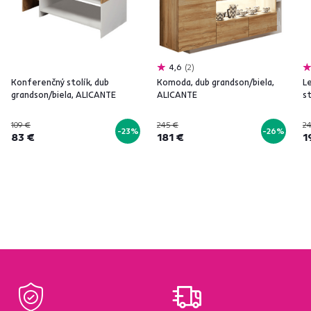
4,6
2
Konferenčný stolík, dub
Komoda, dub grandson/biela,
L
grandson/biela, ALICANTE
ALICANTE
s
109 €
245 €
2
-23%
-26%
83 €
181 €
1