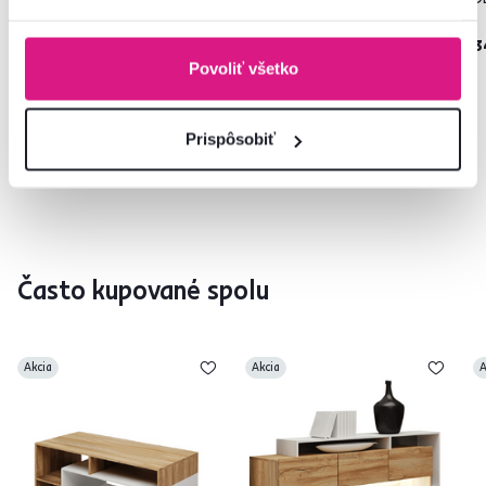
465 €
-18%
229 €
379 €
3
Povoliť všetko
Prispôsobiť
Často kupované spolu
Akcia
Akcia
A