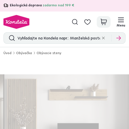
Ekologická doprava
zadarmo nad 199 €
4,7
31 333
overených produktových recenzií
Menu
Úvod
Obývačka
Obývacie steny