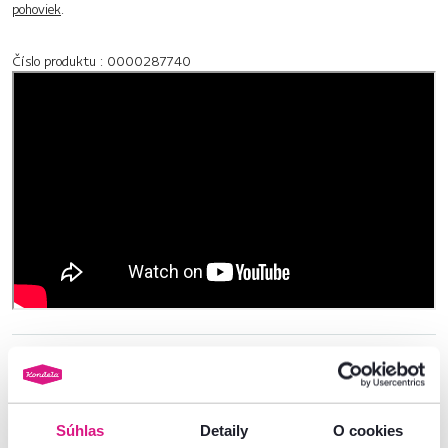
pohoviek
.
Číslo produktu : 0000287740
Základné parametre
Rozmery a špecifikácie
Súhlas
Detaily
O cookies