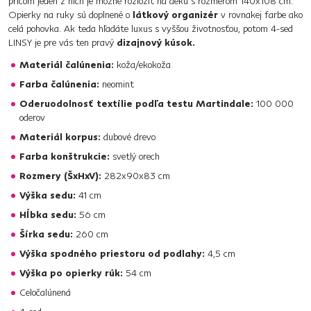
pričom jeden z nich je možné rozložiť na deku s rozmerom 140x108 cm.
Opierky na ruky sú doplnené o
látkový organizér
v rovnakej farbe ako
celá pohovka. Ak teda hľadáte luxus s vyššou životnosťou, potom 4-sed
LINSY je pre vás ten pravý
dizajnový kúsok.
Materiál čalúnenia:
koža/ekokoža
Farba čalúnenia:
neomint
Oderuodolnosť textílie podľa testu Martindale:
100 000
oderov
Materiál korpus:
dubové drevo
Farba konštrukcie:
svetlý orech
Rozmery (ŠxHxV):
282x90x83 cm
Výška sedu:
41 cm
Hĺbka sedu:
56 cm
Šírka sedu:
260 cm
Výška spodného priestoru od podlahy:
4,5 cm
Výška po opierky rúk:
54 cm
Celočalúnená