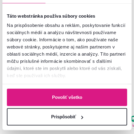
Informácie o balení
Táto webstránka používa súbory cookies
Na prispôsobenie obsahu a reklám, poskytovanie funkcií
sociálnych médií a analýzu návštevnosti používame
Nenašli ste požadované informácie?
súbory cookie. Informácie o tom, ako používate naše
Kontaktujte nás a my vám radi poradíme
webové stránky, poskytujeme aj našim partnerom v
oblasti sociálnych médií, inzercie a analýzy. Títo partneri
02/ 40 100 100
Spustiť chat
môžu príslušné informácie skombinovať s ďalšími
údajmi, ktoré ste im poskytli alebo ktoré od vás získali,
keď ste používali ich služby.
Podobné produkty
Povoliť všetko
Prispôsobiť
Zadarmo
Akcia
Zadarmo
Akcia
Výpredaj
Výpredaj
V