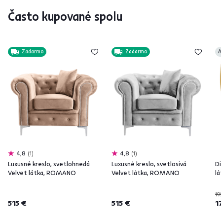
Často kupované spolu
Zadarmo
Zadarmo
A
4,8
1
4,8
1
Luxusné kreslo, svetlohnedá
Luxusné kreslo, svetlosivá
Di
Velvet látka, ROMANO
Velvet látka, ROMANO
l
19
515 €
515 €
1