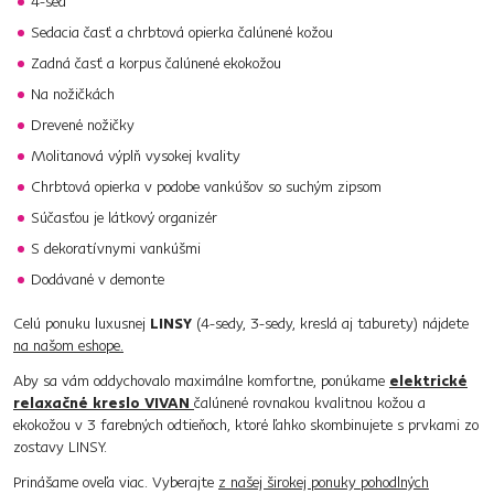
4-sed
Sedacia časť a chrbtová opierka čalúnené kožou
Zadná časť a korpus čalúnené ekokožou
Na nožičkách
Drevené nožičky
Molitanová výplň vysokej kvality
Chrbtová opierka v podobe vankúšov so suchým zipsom
Súčasťou je látkový organizér
S dekoratívnymi vankúšmi
Dodávané v demonte
Celú ponuku luxusnej
LINSY
(4-sedy, 3-sedy, kreslá aj taburety) nájdete
na našom eshope.
Aby sa vám oddychovalo maximálne komfortne, ponúkame
elektrické
relaxačné kreslo VIVAN
čalúnené rovnakou kvalitnou kožou a
ekokožou v 3 farebných odtieňoch, ktoré ľahko skombinujete s prvkami zo
zostavy LINSY.
Prinášame oveľa viac. Vyberajte
z našej širokej ponuky pohodlných