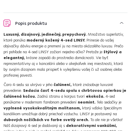
Popis produktu
Luxusný, dizajnový, jedinečný, prepychový.
Množstvo superlatív,
ktoré ponúka
moderný kožený 4-sed LINSY.
Prinesie do vašej
obývačky dávku energie a premení ju na miesto okázalého luxusu. Prečo
pri pohľade na 4-sed LINSY zažiari nejedno očko? Pretože je
štýlový a
elegantný,
krásne zapadá do prostredia domácnosti. Vie byť
reprezentatívny aj v kancelárii alebo v akejkoľvek inej miestnosti, ktorá
by svojím dizajnom mala prispieť k vylepšeniu vašej či už osobnej alebo
profesnej povesti.
Čaro 4-sedu sa ukrýva v jeho
čalúnení,
ktoré znásobuje luxusné
prevedenie.
Sedacia časť 4-sedu spolu s chrbtovou opierkou je
čalúnená kožou.
Zadnú stranu a korpus tvorí
ekokoža.
4-sed
ponúkame v modernom farebnom prevedení
neomint.
Telo sedačky je
vyplnené vysokokvalitným molitanom,
ktorý vďaka špeciálnym
kanálikom umožňuje dobrý priechod vzduchu. LINSY je postavený na
dubových nožičkách vo farbe svetlý orech.
To ale nie je všetko!
Náš dizajnový 4-sed je dodávaný aj s
dekoratívnymi vankúšmi,