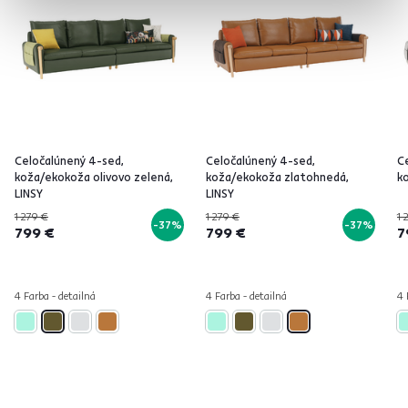
Celočalúnený 4-sed,
Celočalúnený 4-sed,
C
koža/ekokoža olivovo zelená,
koža/ekokoža zlatohnedá,
k
LINSY
LINSY
1 279 €
1 279 €
1 
-37%
-37%
799 €
799 €
7
4 Farba - detailná
4 Farba - detailná
4 