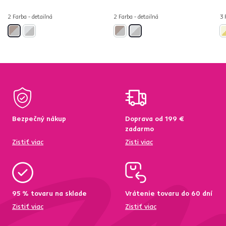
2 Farba - detailná
2 Farba - detailná
3 
Bezpečný nákup
Doprava od 199 €
zadarmo
Zistiť viac
Zisti viac
95 % tovaru na sklade
Vrátenie tovaru do 60 dní
Zistiť viac
Zistiť viac