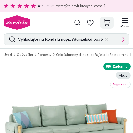
Ekologická doprava
zadarmo nad 199 €
4,7
31 211
overených produktových recenzií
Menu
Úvod
Obývačka
Pohovky
Celočalúnený 4-sed, koža/ekokoža neomint, L
Zadarmo
Akcia
Výpredaj