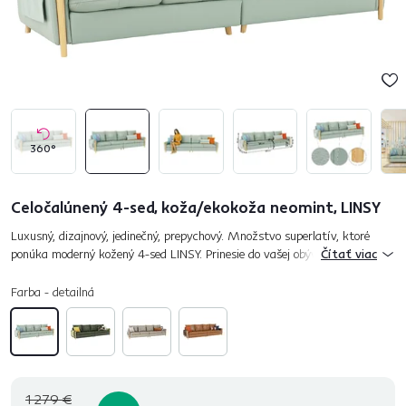
360°
Celočalúnený 4-sed, koža/ekokoža neomint, LINSY
Luxusný, dizajnový, jedinečný, prepychový. Množstvo superlatív, ktoré
ponúka moderný kožený 4-sed LINSY. Prinesie do vašej obývačky dávku
Čítať viac
energie a premení ju na miesto okázalého luxusu. Prečo pri...
Farba - detailná
1 279 €