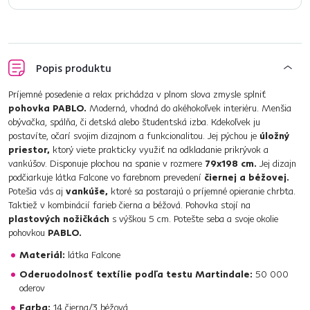
Popis produktu
Príjemné posedenie a relax prichádza v plnom slova zmysle splniť
pohovka PABLO.
Moderná, vhodná do akéhokoľvek interiéru. Menšia
obývačka, spálňa, či detská alebo študentská izba. Kdekoľvek ju
postavíte, očarí svojim dizajnom a funkcionalitou. Jej pýchou je
úložný
priestor,
ktorý viete prakticky využiť na odkladanie prikrývok a
vankúšov. Disponuje plochou na spanie v rozmere
79x198 cm.
Jej dizajn
podčiarkuje látka Falcone vo farebnom prevedení
čiernej a béžovej.
Potešia vás aj
vankúše,
ktoré sa postarajú o príjemné opieranie chrbta.
Taktiež v kombinácií farieb čierna a béžová. Pohovka stojí na
plastových nožičkách
s výškou 5 cm. Potešte seba a svoje okolie
pohovkou
PABLO.
Materiál:
látka Falcone
Oderuodolnosť textílie podľa testu Martindale:
50 000
oderov
Farba:
14 čierna/3 béžová