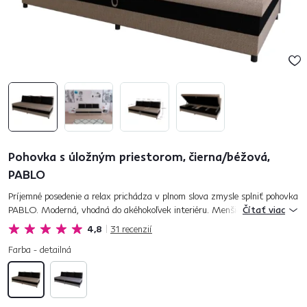
Pohovka s úložným priestorom, čierna/béžová,
PABLO
Príjemné posedenie a relax prichádza v plnom slova zmysle splniť pohovka
PABLO. Moderná, vhodná do akéhokoľvek interiéru. Menšia obývačka,
Čítať viac
spálňa, či detská alebo študentská izba. Kdekoľvek ju p...
4,8
31
recenzií
Farba - detailná