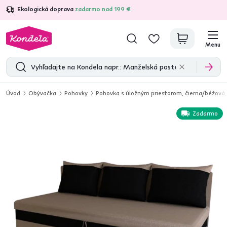
Ekologická doprava
zadarmo nad 199 €
4,7
31 285
overených produktových recenzií
Menu
Úvod
Obývačka
Pohovky
Pohovka s úložným priestorom, čierna/béžová
Zadarmo