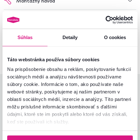
Montážny návod
Nenašli ste požadované informácie?
Kontaktujte nás a my vám radi poradíme
Súhlas
Detaily
O cookies
02/ 40 100 100
Spustiť chat
Táto webstránka používa súbory cookies
Na prispôsobenie obsahu a reklám, poskytovanie funkcií
sociálnych médií a analýzu návštevnosti používame
súbory cookie. Informácie o tom, ako používate naše
Hodnotenia produktu
webové stránky, poskytujeme aj našim partnerom v
oblasti sociálnych médií, inzercie a analýzy. Títo partneri
Jednoduchosť montáže
4,9
4,8
môžu príslušné informácie skombinovať s ďalšími
Kvalita výrobku
4,5
údajmi, ktoré ste im poskytli alebo ktoré od vás získali,
Zodpovedá očakávaniam
4,8
31
recenzií
keď ste používali ich služby.
Zabalenie výrobku
4,9
Pomer hodnoty a ceny
4,7