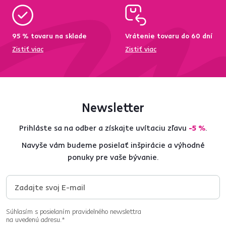
95 % tovaru na sklade
Vrátenie tovaru do 60 dní
Zistiť viac
Zistiť viac
Newsletter
Prihláste sa na odber a získajte uvítaciu zľavu
-5 %
.
Navyše vám budeme posielať inšpirácie a výhodné
ponuky pre vaše bývanie.
Súhlasím s posielaním pravidelného newslettra
na uvedenú adresu.*