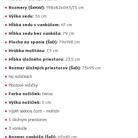
Rozmery (ŠxHxV):
198x82x69,5/75 cm
Výška sedu:
36 cm
Hĺbka sedu s vankúšom:
67 cm
Hĺbka sedu bez vankúša:
79 cm
Plocha na spanie (ŠxD):
79x198 cm
Hrúbka molitánu:
7,5 cm
Hĺbka úložného priestoru:
23,5 cm
Rozmer úložných priestorov (ŠxD):
73x95 cm
Na nožičkách
Plastové nožičky
Farba nožičiek:
čierna
Výška nožičiek:
5 cm
Výplň sedacej časti - molitán
S úložným priestorom
3 vankúše
Rozmer vankúša (ŠxD):
65x45 cm