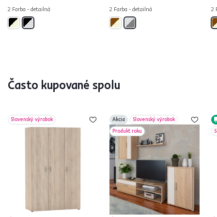
2 Farba - detailná
2 Farba - detailná
2 
Často kupované spolu
Slovenský výrobok
Akcia
Slovenský výrobok
Produkt roku
S