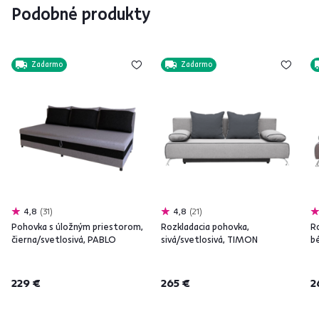
Podobné produkty
Zadarmo
Zadarmo
4,8
31
4,8
21
Pohovka s úložným priestorom,
Rozkladacia pohovka,
R
čierna/svetlosivá, PABLO
sivá/svetlosivá, TIMON
b
229 €
265 €
2