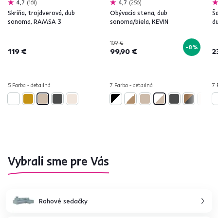
4,7
161
4,7
256
Skriňa, trojdverová, dub
Obývacia stena, dub
Ša
sonoma, RAMSA 3
sonoma/biela, KEVIN
d
109 €
-8%
119 €
99,90 €
2
5 Farba - detailná
7 Farba - detailná
7 
Vybrali sme pre Vás
Rohové sedačky