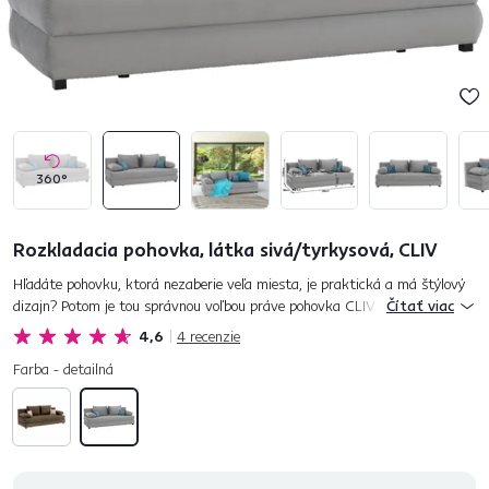
360°
Rozkladacia pohovka, látka sivá/tyrkysová, CLIV
Hľadáte pohovku, ktorá nezaberie veľa miesta, je praktická a má štýlový
dizajn? Potom je tou správnou voľbou práve pohovka CLIV. Vďaka svojim
Čítať viac
rozmerom sa hodí najmä do menších priestorov. Možnosť rozk...
4,6
4
recenzie
Farba - detailná