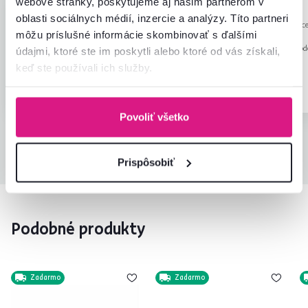
webové stránky, poskytujeme aj našim partnerom v
Jakub P.
Anonym
hviezdičiek
5
oblasti sociálnych médií, inzercie a analýzy. Títo partneri
J
A
1.11.2023, Dubnica Nad
29.9.2023, Levice
môžu príslušné informácie skombinovať s ďalšími
Váhom, Slovensko
Slovensko
Recenzia pre rovnaký mod
údajmi, ktoré ste im poskytli alebo ktoré od vás získali,
prevedení
.
keď ste používali ich služby.
Overený nákup
Overený nákup
Povoliť všetko
Všetky recenzie
Prispôsobiť
Podobné produkty
Zadarmo
Zadarmo