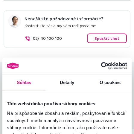
Nenašli ste požadované informácie?
Kontaktujte nás a my vám radi poradíme
02/ 40 100 100
Spustiť chat
Hodnotenia produktu
Súhlas
Detaily
O cookies
Jednoduchosť montáže
4,8
4,6
Kvalita výrobku
4,5
Zodpovedá očakávaniam
4,5
Táto webstránka používa súbory cookies
4
recenzie
Zabalenie výrobku
4,5
Na prispôsobenie obsahu a reklám, poskytovanie funkcií
Pomer hodnoty a ceny
5,0
sociálnych médií a analýzu návštevnosti používame
súbory cookie. Informácie o tom, ako používate naše