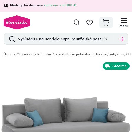
Ekologická doprava
zadarmo nad 199 €
4,7
31 211
overených produktových recenzií
Menu
Úvod
Obývačka
Pohovky
Rozkladacia pohovka, látka sivá/tyrkysová, CLI
Zadarmo