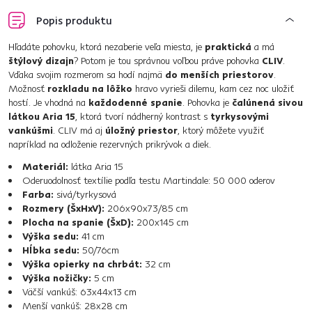
Popis produktu
Hľadáte pohovku, ktorá nezaberie veľa miesta, je
praktická
a má
štýlový dizajn
? Potom je tou správnou voľbou práve pohovka
CLIV
.
Vďaka svojim rozmerom sa hodí najmä
do menších priestorov
.
Možnosť
rozkladu na lôžko
hravo vyrieši dilemu, kam cez noc uložiť
hostí. Je vhodná na
každodenné spanie
. Pohovka je
čalúnená sivou
látkou Aria 15
, ktorá tvorí nádherný kontrast s
tyrkysovými
vankúšmi
. CLIV má aj
úložný priestor
, ktorý môžete využiť
napríklad na odloženie rezervných prikrývok a diek.
Materiál:
látka Aria 15
Oderuodolnosť textílie podľa testu Martindale: 50 000 oderov
Farba:
sivá/tyrkysová
Rozmery (ŠxHxV):
206x90x73/85 cm
Plocha na spanie (ŠxD):
200x145 cm
Výška sedu:
41 cm
Hĺbka sedu:
50/76cm
Výška opierky na chrbát:
32 cm
Výška nožičky:
5 cm
Väčší vankúš: 63x44x13 cm
Menší vankúš: 28x28 cm