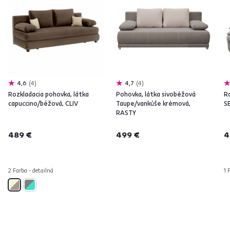
4,6
4
4,7
4
Rozkladacia pohovka, látka
Pohovka, látka sivobéžová
R
capuccino/béžová, CLIV
Taupe/vankúše krémová,
S
RASTY
489 €
499 €
4
2 Farba - detailná
1 