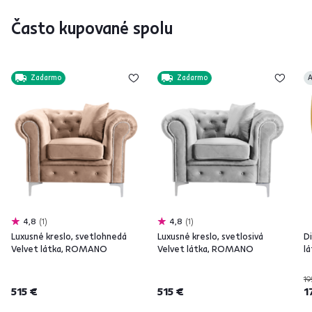
Často kupované spolu
Zadarmo
Zadarmo
A
4,8
1
4,8
1
Luxusné kreslo, svetlohnedá
Luxusné kreslo, svetlosivá
Di
Velvet látka, ROMANO
Velvet látka, ROMANO
l
19
515 €
515 €
1