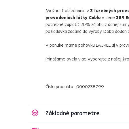
Možnosť objednania v
3 farebných preve
prevedeniach látky Cablo
v cene
389 E
potrebné zaplatiť 20% zálohu z danej sumy
požiadavka zadaná do výroby. Doba dodani
V ponuke máme pohovku LAUREL
aj v pra
Prinášame oveľa viac. Vyberajte
z našej ši
Číslo produktu : 0000238799
Základné parametre