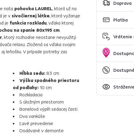
Doprava
je naša
pohovka LAUREL
, ktorá už na
á je v
sivočiernej látke
, ktorá vyžaruje
Platba
od je
funkcia rozkladu
, vďaka ktorej
ochou na spanie 80x195 cm
.
Vrátenie
r
, ktorý rozhodne neostane nevyužitý.
ávača relaxu. Zložená sa vďaka svojim
aj leňošku. V prípade potreby zas
Dostupno
Dostupné
Hĺbka sedu:
83 cm
Výška spodného priestoru
Stráženie
od podlahy:
10 cm
Rozkladacia
S úložným priestorom
Bonelová výplň sedacej časti
Dva vankúše
Ľavé prevedenie
Dodávané v demonte