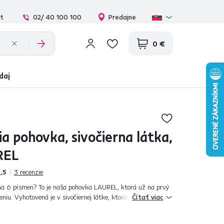
at
02/ 40 100 100
Predajne
0 €
daj
a pohovka, sivočierna látka,
REL
,5
3
recenzie
 na 6 písmen? To je naša pohovka LAUREL, ktorá už na prvý
niu. Vyhotovená je v sivočiernej látke, ktorá vyžaruje
Čítať viac
dizajn. Jednou z výh...