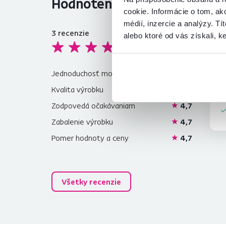
Hodnotenia produktu
cookie. Informácie o tom, ak
médií, inzercie a analýzy. Tí
3
recenzie
alebo ktoré od vás získali, ke
4,5
t
no
da
Jednoduchosť montáže
5,0
po
Č
v
Kvalita výrobku
3,3
Zodpovedá očakávaniam
4,7
Zabalenie výrobku
4,7
Pomer hodnoty a ceny
4,7
Všetky recenzie