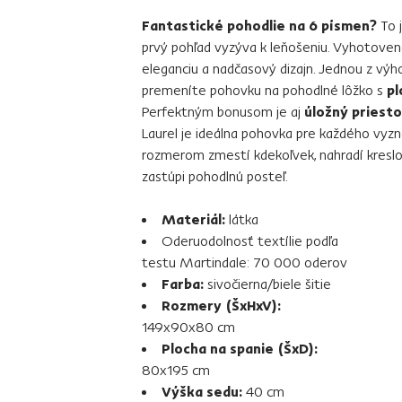
Fantastické pohodlie na 6 písmen?
To 
prvý pohľad vyzýva k leňošeniu. Vyhotoven
eleganciu a nadčasový dizajn. Jednou z výh
premeníte pohovku na pohodlné lôžko s
pl
Perfektným bonusom je aj
úložný priesto
Laurel je ideálna pohovka pre každého vyzn
rozmerom zmestí kdekoľvek, nahradí kreslo 
zastúpi pohodlnú posteľ.
Materiál:
látka
Oderuodolnosť textílie podľa
testu Martindale: 70 000 oderov
Farba:
sivočierna/biele šitie
Rozmery (ŠxHxV):
149x90x80 cm
Plocha na spanie (ŠxD):
80x195 cm
Výška sedu:
40 cm