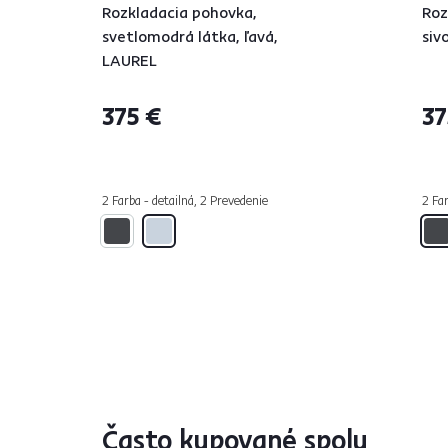
Rozkladacia pohovka,
Roz
svetlomodrá látka, ľavá,
siv
LAUREL
375 €
37
2 Farba - detailná, 2 Prevedenie
2 Far
Často kupované spolu