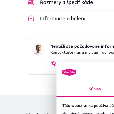
Rozmery a špecifikácie
Informácie o balení
Nenašli ste požadované infor
Kontaktujte nás a my vám radi p
02/ 40 100 100
Súhlas
Táto webstránka používa sú
Na prispôsobenie obsahu a r