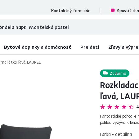
ecenzií
Kontaktný formulár
Spustiť ch
Bytové doplnky a domácnosť
Pre deti
Zľavy a výpre
rna látka, ľavá, LAUREL
Zadarmo
Rozkladaci
ľavá, LAU
4
Fantastické pohodlie
pohľad vyzýva k leňoše
eleganciu a nadčasový 
Farba - detailná