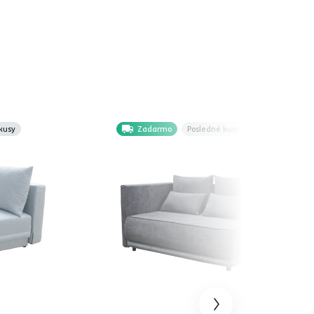
kusy
Zadarmo
Posledné kusy