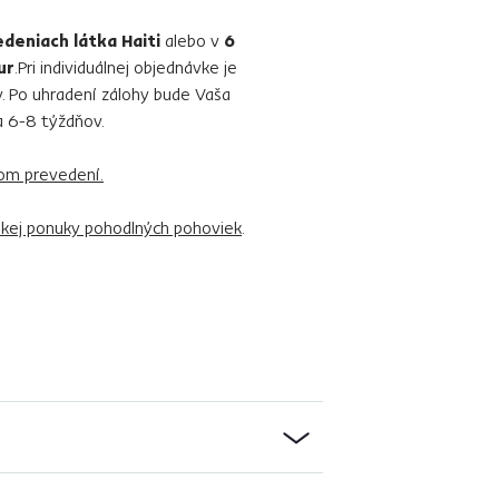
deniach látka Haiti
alebo v
6
ur
.Pri individuálnej objednávke je
. Po uhradení zálohy bude Vaša
a 6-8 týždňov.
vom prevedení.
rokej ponuky pohodlných pohoviek
.