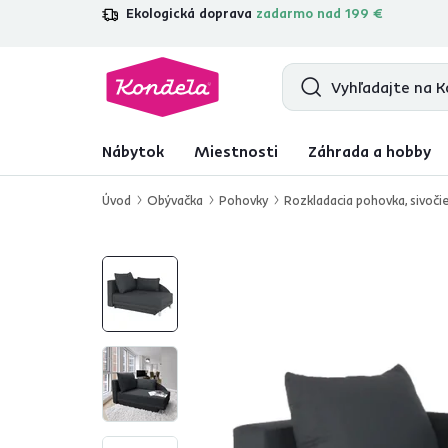
Ekologická doprava
zadarmo nad 199 €
4,7
31 285
overených produktových r
Nábytok
Miestnosti
Záhrada a hobby
Úvod
Obývačka
Pohovky
Rozkladacia pohovka, sivočie