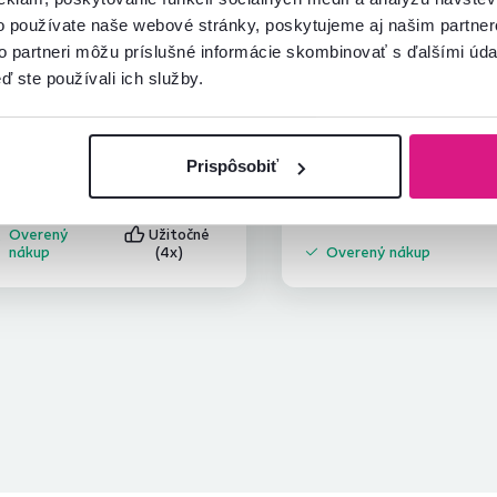
Anna D.
Anonym
hviezdičky
4.2
o používate naše webové stránky, poskytujeme aj našim partner
A
A
18.4.2023, Prešov,
20.2.2024, Svinná,
to partneri môžu príslušné informácie skombinovať s ďalšími údaj
Slovensko
Slovensko
ď ste používali ich služby.
rebalo doťahovať držby na
zickach a chránič od steny vy som
la tej istej látky ako celý gauč
rozmýšľali by som o dvoch veľkých
Prispôsobiť
ítať viac
ankusoch
Overený
Užitočné
nákup
(4x)
Overený nákup