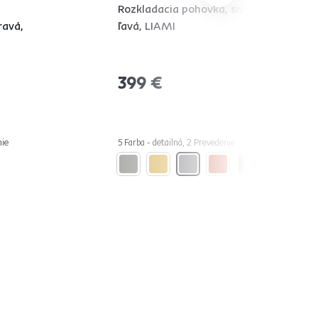
,
Rozkladacia pohovka, sivá,
ravá,
ľavá, LIAMI
399 €
nie
5 Farba - detailná, 2 Prevedenie