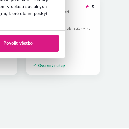
Darie A.
hviezdičky
hviezdičiek
4.2
5
om v oblasti sociálnych
D
11.11.2025, Greci,
mi, ktoré ste im poskytli
Rumunsko
Recenzia pre rovnaký model, avšak v inom
prevedení
.
Povoliť všetko
Overený nákup