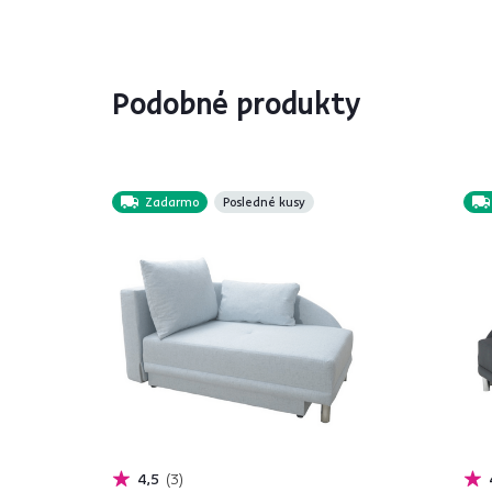
Podobné produkty
Zadarmo
Posledné kusy
4,5
3