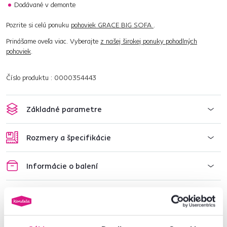
Dodávané v demonte
Pozrite si celú ponuku
pohoviek GRACE BIG SOFA
.
Prinášame oveľa viac. Vyberajte
z našej širokej ponuky pohodlných
pohoviek
.
Číslo produktu : 0000354443
Základné parametre
Rozmery a špecifikácie
Informácie o balení
Nenašli ste požadované informácie?
Kontaktujte nás a my vám radi poradíme