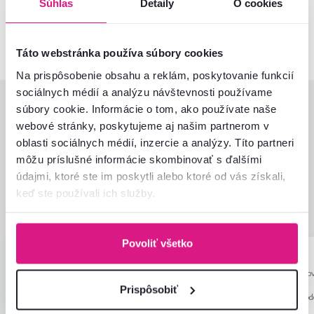
Súhlas
Detaily
O cookies
02/ 40 100 100
Spustiť chat
Táto webstránka používa súbory cookies
Na prispôsobenie obsahu a reklám, poskytovanie funkcií
sociálnych médií a analýzu návštevnosti používame
Hodnotenia produktu
súbory cookie. Informácie o tom, ako používate naše
webové stránky, poskytujeme aj našim partnerom v
Jednoduchosť montáže
4,3
oblasti sociálnych médií, inzercie a analýzy. Títo partneri
4,2
Kvalita výrobku
4,5
môžu príslušné informácie skombinovať s ďalšími
Zodpovedá očakávaniam
4,7
údajmi, ktoré ste im poskytli alebo ktoré od vás získali,
4
recenzie
Zabalenie výrobku
4,3
keď ste používali ich služby.
Pomer hodnoty a ceny
3,8
Povoliť všetko
Anonym
Ľubomír L.
hviezdičky
4.4
A
Ľ
6.11.2023, Horná Streda,
6.8.2026, Ostrov
Slovensko
Slovensko
Prispôsobiť
Recenzia pre rovnaký model, avšak v inom
Recenzia pre rovnaký mod
prevedení
.
prevedení
.