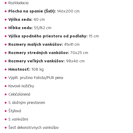
Rozkladacia
Plocha na spanie (ŠxD):
146x200 cm
Výška sedu:
40 cm
Hĺbka sedu:
55/82 cm
Výška spodného priestoru od podlahy:
15 cm
Rozmery malých vankúšov:
41x41 cm
Rozmery stredných vankúšov:
70x25 cm
Rozmery veľkých vankúšov:
98x46 cm
Hmotnosť:
108 kg
Výplň: pružina Falista/PUR pena
Kovové nožičky
Celočalúnená
S úložným priestorom
Štýlová
S vankúšmi
Šesť dekoratívnych vankúšov