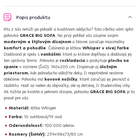
Popis produktu
Kto z nás netúži po pohodlí a kvalitnom oddychu? Toto všetko vám splní
pohovka
GRACE BIG SOFA
. Na prvý pohľad vás zaujme svojim
moderným a štýlovým dizajnom
a hlavne zaručuje maximálny
komfort a pohodlie
. Čalúnená je látkou
Whisper v sivej farbe
.
Dodávaná je spolu s
vankúšmi
, ktoré ju krásne dopĺňaju a dodávajú jej
ten správny šmrnc. Pohovka je
rozkladacia
a poskytuje
plochu na
spanie
v rozmere (ŠxD): 146x200 cm. Disponuje aj
úložným
priestorom
, kde jednoducho odložíte deky, či nepotrebné sezónne
oblečenie. Pohovka má
kovové nožičky
, ktoré zaručujú jej pevnosť a
stabilitu. Hodí sa nielen do obývačky, ale aj detskej, či študenstkej izby.
Ak túžite po kvalite a peknom dizajne, pohovka
GRACE BIG SOFA
je to
pravé pre vás.
Materiál:
látka Whisper
Farba:
16 svetlosivá/19 sivá
Oderuodolnosť:
100 000 oderov
Rozmery (ŠxHxV):
239x98x73/85 cm