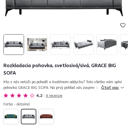
Rozkladacia pohovka, svetlosivá/sivá, GRACE BIG
SOFA
Kto z nás netúži po pohodlí a kvalitnom oddychu? Toto všetko vám splní
pohovka GRACE BIG SOFA. Na prvý pohľad vás zaujme svojim moderným
Čítať viac
a štýlovým dizajnom a hlavne zaručuje maximálny komfort a p...
4,2
4
recenzie
Farba - detailná