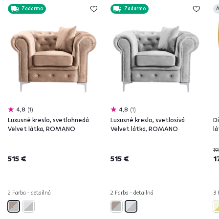
Zadarmo
Zadarmo
A
4,8
1
4,8
1
Luxusné kreslo, svetlohnedá
Luxusné kreslo, svetlosivá
Di
Velvet látka, ROMANO
Velvet látka, ROMANO
l
19
515 €
515 €
1
2 Farba - detailná
2 Farba - detailná
3 