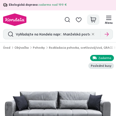
Ekologická doprava
zadarmo nad 199 €
4,7
31 333
overených produktových recenzií
Menu
Úvod
Obývačka
Pohovky
Rozkladacia pohovka, svetlosivá/sivá, GRACE 
Zadarmo
Posledné kusy