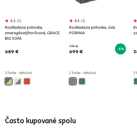
4,2
4
4,5
3
Rozkladacia pohovka,
Rozkladacia pohovka, sivá,
Ro
smaragdová/horčicová, GRACE
PORIMA
z
BIG SOFA
739 €
-5%
689 €
699 €
3
3 Farba - detailná
2 Farba - detailná
3 
Často kupované spolu