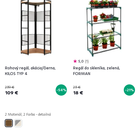
5,0
1
Rohový regál, akácia/čierna,
Regál do skleníka, zelená,
KILOS TYP 4
FORMAN
239 €
23 €
-54%
-21%
109 €
18 €
2 Materiál, 2 Farba - detailná