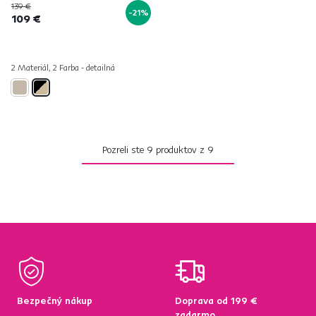
139 €
-21%
109 €
2 Materiál, 2 Farba - detailná
Pozreli ste
9
produktov z
9
Bezpečný nákup
Doprava od 199 €
zadarmo