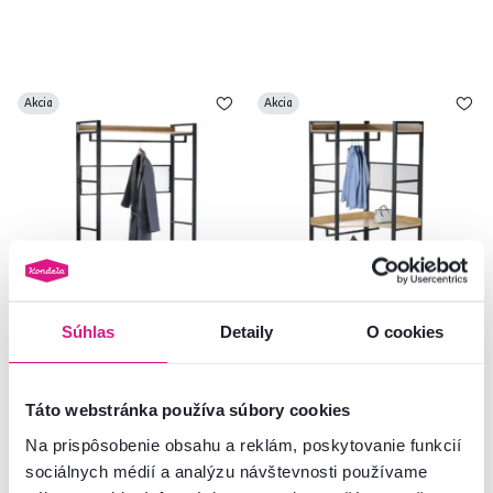
Akcia
Akcia
Súhlas
Detaily
O cookies
5,0
1
5,0
1
Regál s policami, dub/čierna,
Rohový regál s policou, dub/
KILOS NEW TYP 2
čierna, KILOS NEW TYP 5
Táto webstránka používa súbory cookies
119 €
145 €
Na prispôsobenie obsahu a reklám, poskytovanie funkcií
-20%
-20%
95 €
115 €
sociálnych médií a analýzu návštevnosti používame