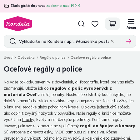
Ekologická doprava
zadarmo nad 199 €
4,7
31 285
overených produktových recenzií
Menu
Úvod
Obývačka
Regály a police
Oceľové regály a police
Oceľové regály a police
Na vaše poklady, suveníry z dovoleniek, aj fotografie, ktoré pre vás niečo
znamenajú. Uložte ich do
regálov a políc vyrobených z
materiálu Oceľ
z našej ponuky. Naoko nepodstatný kus nábytku, no
dokáže zmeniť charakter a vzhľad izby na nepoznanie. Nie je to vždy len
o
luxusnej sedačke
alebo
pohodlnom kresle
. Objavte jednoduchý spôsob,
ako doplniť zvyšný nábytok v obývačke. Naše regály a knižnice môžete
využiť na
hračky
, kvety a najrôznejšie predmety. Ponúkame regály
kovové, policové a samozrejme aj obľúbený
regál do špajze a komory
.
Sú vyrobené z drevotriesky, MDF, bambusu aj z masívu. Rôzne
prevedenia a veľkosti, od malého po vysoký, s košíkmi alebo zásuvkami.