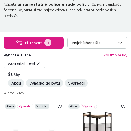
Nájdete
aj samostatné police a sady políc
v rôznych trendových
farbách. Vyberte si ten najpraktickejší doplnok presne podľa vašich
predstáv.
Filtrovať
1
Najobľúbenejšie
Vybraté filtre
Zrušiť všetky
Materiál:
Oceľ
Štítky
Akcia
Vynáška do bytu
Výpredaj
9
produktov
Akcia
Výpredaj
Vynáška
Akcia
Výpredaj