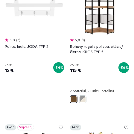
5,0
3
5,0
1
Polica, biela, JODA TYP 2
Rohový regál s policou, akácia/
čierna, KILOS TYP 5
23 €
265 €
-34%
-56%
15 €
115 €
2 Materiál, 2 Farba - detailná
Akcia
Výpredaj
Akcia