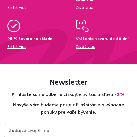
Zistiť viac
Zisti viac
95 % tovaru na sklade
Vrátenie tovaru do 60 dní
Zistiť viac
Zistiť viac
Newsletter
Prihláste sa na odber a získajte uvítaciu zľavu
-5 %
.
Navyše vám budeme posielať inšpirácie a výhodné
ponuky pre vaše bývanie.