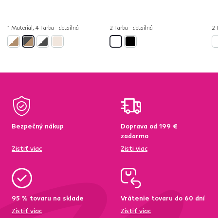
1 Materiál, 4 Farba - detailná
2 Farba - detailná
2 
Bezpečný nákup
Doprava od 199 €
zadarmo
Zistiť viac
Zisti viac
95 % tovaru na sklade
Vrátenie tovaru do 60 dní
Zistiť viac
Zistiť viac