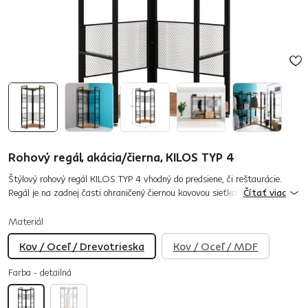
Rohový regál, akácia/čierna, KILOS TYP 4
Štýlový rohový regál KILOS TYP 4 vhodný do predsiene, či reštaurácie.
Regál je na zadnej časti ohraničený čiernou kovovou sieťkou, ktorá
Čítať viac
umocňuje a vkusne dopĺňa celý dizajn. Konštrukcia regálu je v...
Materiál
Kov / Oceľ / Drevotrieska
Kov / Oceľ / MDF
Farba - detailná