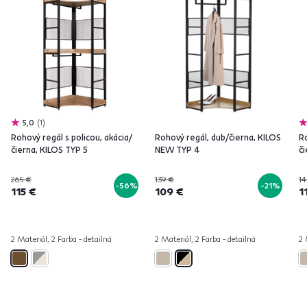
5,0
1
Rohový regál s policou, akácia/
Rohový regál, dub/čierna, KILOS
Ro
čierna, KILOS TYP 5
NEW TYP 4
č
265 €
139 €
14
-56%
-21%
115 €
109 €
1
2 Materiál, 2 Farba - detailná
2 Materiál, 2 Farba - detailná
2 