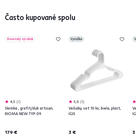
Často kupované spolu
Slovenský výrobok
Vynáška
V
4,5
2
5,0
5
Skrinka , grafit/dub artisan,
Vešiaky, set 10 ks, biela, plast,
Ve
RIOMA NEW TYP 09
IGIS
IG
179 €
3 €
3