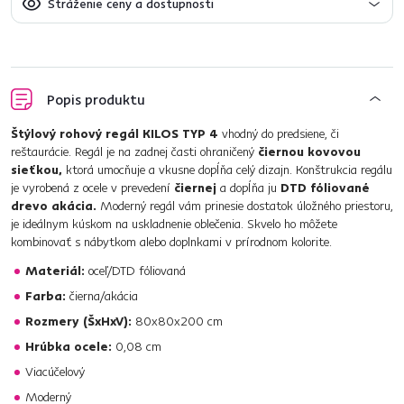
Stráženie ceny a dostupnosti
Popis produktu
Štýlový rohový regál KILOS TYP 4
vhodný do predsiene, či
reštaurácie. Regál je na zadnej časti ohraničený
čiernou kovovou
sieťkou,
ktorá umocňuje a vkusne dopĺňa celý dizajn. Konštrukcia regálu
je vyrobená z ocele v prevedení
čiernej
a dopĺňa ju
DTD fóliované
drevo akácia.
Moderný regál vám prinesie dostatok úložného priestoru,
je ideálnym kúskom na uskladnenie oblečenia. Skvelo ho môžete
kombinovať s nábytkom alebo doplnkami v prírodnom kolorite.
Materiál:
oceľ/DTD fóliovaná
Farba:
čierna/akácia
Rozmery (ŠxHxV):
80x80x200 cm
Hrúbka ocele:
0,08 cm
Viacúčelový
Moderný