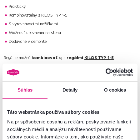
Praktický
Kombinovateľný s KILOS TYP 1-5
S vyrovnávacími nožičkami
Možnosť upevnenia na stenu
Dodávané v demonte
Regál je možné
kombinovať
aj s
regálmi
KILOS TYP 1-5
.
Vyberte si z celej našej ponuky
regálov
.
Číslo produktu : 0000368037
Súhlas
Detaily
O cookies
Základné parametre
Táto webstránka používa súbory cookies
Rozmery a špecifikácie
Na prispôsobenie obsahu a reklám, poskytovanie funkcií
sociálnych médií a analýzu návštevnosti používame
súbory cookie. Informácie o tom, ako používate naše
Informácie o balení