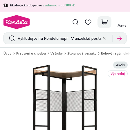
Ekologická doprava
zadarmo nad 199 €
4,7
31 211
overených produktových recenzií
Menu
Úvod
Predsieň a chodba
Vešiaky
Stojanové vešiaky
Rohový regál, aká
Akcia
Výpredaj