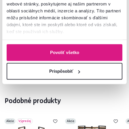
webové stránky, poskytujeme aj našim partnerom v
oblasti sociálnych médií, inzercie a analýzy. Títo partneri
Montážny návod
môžu príslušné informácie skombinovať s ďalšími
údajmi, ktoré ste im poskytli alebo ktoré od vás získali,
keď ste používali ich služby.
Nenašli ste požadované informácie?
Kontaktujte nás a my vám radi poradíme
Povoliť všetko
02/ 40 100 100
Spustiť chat
Prispôsobiť
Podobné produkty
Akcia
Výpredaj
Akcia
A