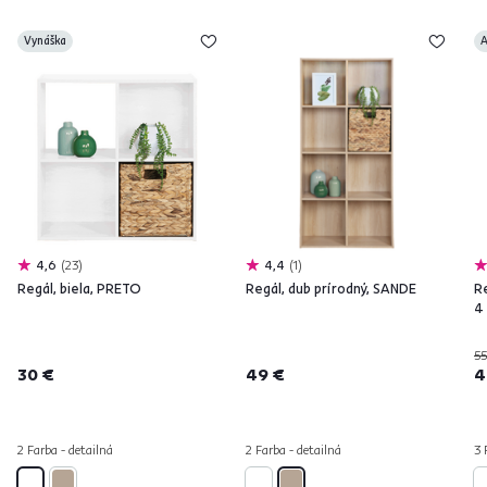
Vynáška
A
4,6
23
4,4
1
Regál, biela, PRETO
Regál, dub prírodný, SANDE
R
4
55
30 €
49 €
4
2 Farba - detailná
2 Farba - detailná
3 