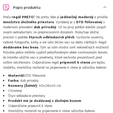
Popis produktu
Prečo
regál PRETO
? No preto, lebo je
jedinečný, moderný
a prináša
množstvo úložného priestoru
. Vyrobený je z
DTD fóliovanej
v
modernom prevedení
dub prírodný
. Už na prvý pohľad dokáže zaujať
svojím jednoduchým, no prepracovaním dizajnom. Poskytuje úložný
priestor v podobe
štyroch odkladacích plôch
. Vystavte suveníry,
rodinné fotografie, knihy a iné vám blízke veci na obdiv všetkých. Regál
dodávame bez boxu
. Tým sa vám otvára svet nekonečných možností.
Prázdne police môžete vyplniť jednofarebným alebo vzorkovaným boxom,
do ktorého uložíte veci a predmety, ktoré nechcete prezentovať pred
vašimi návštevami. Odporúčame regál
pripevniť k stene
pre lepšiu
stabilitu, montážny materiál na pripevnenie k stene je súčasťou balenia.
Materiál:
DTD fóliovaná
Farba:
dub prírodný
Rozmery (ŠxHxV):
60x28x60 cm
Otvorený
Štyri odkladacie priestory
Produkt nie je dodávaný s úložným boxom
Odporúčame pripevniť k stene
Montážny materiál na pripevnenie k stene súčasťou balenia