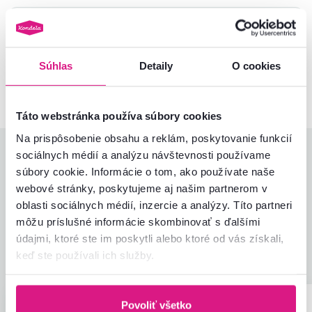
Nenašli ste požadované informácie?
Kontaktujte nás a my vám radi poradíme
Súhlas
Detaily
O cookies
02/ 40 100 100
Spustiť chat
Táto webstránka používa súbory cookies
Na prispôsobenie obsahu a reklám, poskytovanie funkcií
Hodnotenia produktu
sociálnych médií a analýzu návštevnosti používame
súbory cookie. Informácie o tom, ako používate naše
webové stránky, poskytujeme aj našim partnerom v
Jednoduchosť montáže
4,9
4,6
oblasti sociálnych médií, inzercie a analýzy. Títo partneri
Kvalita výrobku
4,3
môžu príslušné informácie skombinovať s ďalšími
Zodpovedá očakávaniam
4,6
23
recenzií
údajmi, ktoré ste im poskytli alebo ktoré od vás získali,
Zabalenie výrobku
4,9
keď ste používali ich služby.
Pomer hodnoty a ceny
4,5
Povoliť všetko
Martina B.
hviezdičiek
Anna K.
5