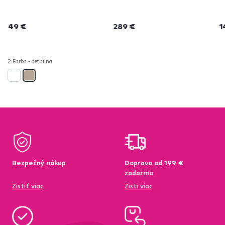
49 €
289 €
1
2 Farba - detailná
Bezpečný nákup
Doprava od 199 €
zadarmo
Zistiť viac
Zisti viac