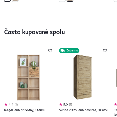
Často kupované spolu
Zadarmo
4,4
1
5,0
1
Regál, dub prírodný, SANDE
Skriňa 2D2S, dub navarra, DORSI
TV
D