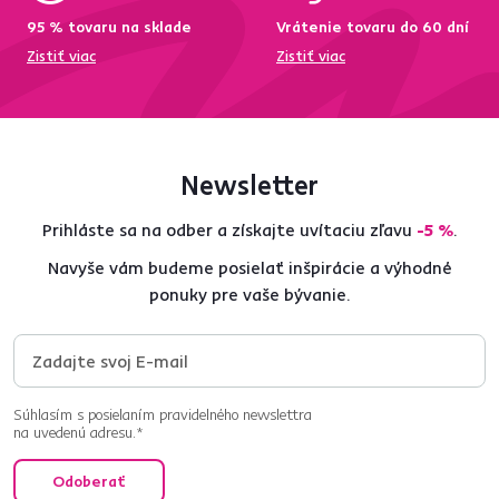
95 % tovaru na sklade
Vrátenie tovaru do 60 dní
Zistiť viac
Zistiť viac
Newsletter
Prihláste sa na odber a získajte uvítaciu zľavu
-5 %
.
Navyše vám budeme posielať inšpirácie a výhodné
ponuky pre vaše bývanie.
Súhlasím s posielaním pravidelného newslettra
na uvedenú adresu.*
Odoberať