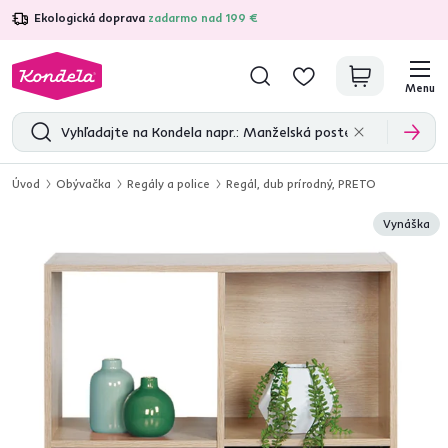
Ekologická doprava
zadarmo nad 199 €
4,7
31 333
overených produktových recenzií
Menu
Úvod
Obývačka
Regály a police
Regál, dub prírodný, PRETO
Vynáška