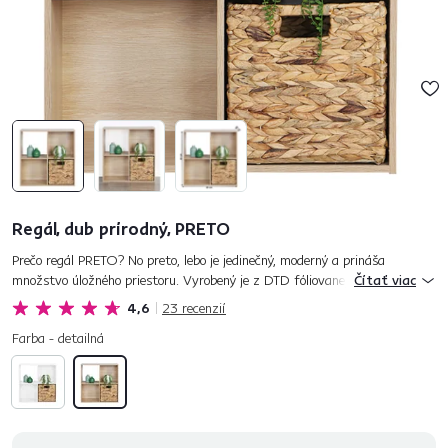
Regál, dub prírodný, PRETO
Prečo regál PRETO? No preto, lebo je jedinečný, moderný a prináša
množstvo úložného priestoru. Vyrobený je z DTD fóliovanej v modernom
Čítať viac
prevedení dub prírodný. Už na prvý pohľad dokáže zaujať svojím...
4,6
23
recenzií
Farba - detailná