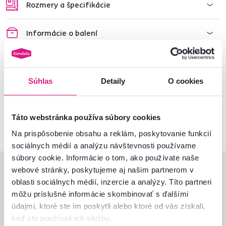
Rozmery a špecifikácie
Informácie o balení
Nenašli ste požadované informácie?
Súhlas
Detaily
O cookies
Kontaktujte nás a my vám radi poradíme
02/ 40 100 100
Spustiť chat
Táto webstránka používa súbory cookies
Na prispôsobenie obsahu a reklám, poskytovanie funkcií
sociálnych médií a analýzu návštevnosti používame
súbory cookie. Informácie o tom, ako používate naše
webové stránky, poskytujeme aj našim partnerom v
Hodnotenia produktu
oblasti sociálnych médií, inzercie a analýzy. Títo partneri
môžu príslušné informácie skombinovať s ďalšími
Jednoduchosť montáže
4,7
4,7
údajmi, ktoré ste im poskytli alebo ktoré od vás získali,
Kvalita výrobku
4,7
keď ste používali ich služby.
Zodpovedá očakávaniam
4,9