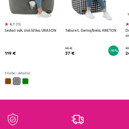
4,7
15
Sedací vak, sivá látka, URASON
Taburet, čierna/biela, KRETON
D
si
46 €
49
-19%
119 €
37 €
2
3 Farba - detailná