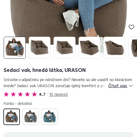
Sedací vak, hnedá látka, URASON
Snívate o odpočinku po náročnom dni? Neviete sa ale usadiť na klasickom
kresle? Sedací vak URASON zaručuje úplný komfort a pohodlie.
Čítať viac
Nepotrebuje veľa miesta, zato dokáže veľa poskytnúť. Dokonale...
4,7
15
recenzií
Farba - detailná