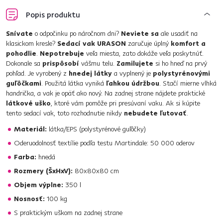
Popis produktu
Snívate
o odpočinku po náročnom dni?
Neviete sa
ale usadiť na
klasickom kresle?
Sedací vak URASON
zaručuje úplný
komfort a
pohodlie
.
Nepotrebuje
veľa miesta, zato dokáže veľa poskytnúť.
Dokonale sa
prispôsobí
vášmu telu.
Zamilujete
si ho hneď na prvý
pohľad. Je vyrobený z
hnedej látky
a vyplnený je
polystyrénovými
guľôčkami
. Použitá látka vyniká
ľahkou údržbou
. Stačí mierne vlhká
handrička, a vak je opäť ako nový. Na zadnej strane nájdete praktické
látkové uško
, ktoré vám pomôže pri presúvaní vaku. Ak si kúpite
tento sedací vak, toto rozhodnutie nikdy
nebudete ľutovať
.
Materiál:
látka/EPS (polystyrénové guľôčky)
Oderuodolnosť textílie podľa testu Martindale: 50 000 oderov
Farba:
hnedá
Rozmery (ŠxHxV):
80x80x80 cm
Objem výplne:
350 l
Nosnosť:
100 kg
S praktickým uškom na zadnej strane