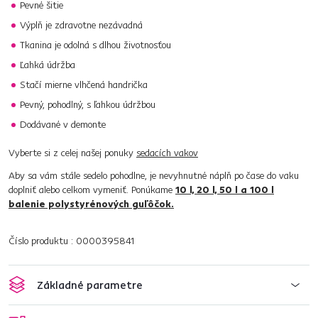
Pevné šitie
Výplň je zdravotne nezávadná
Tkanina je odolná s dlhou životnosťou
Ľahká údržba
Stačí mierne vlhčená handrička
Pevný, pohodlný, s ľahkou údržbou
Dodávané v demonte
Vyberte si z celej našej ponuky
sedacích vakov
Aby sa vám stále sedelo pohodlne, je nevyhnutné náplň po čase do vaku
doplniť alebo celkom vymeniť. Ponúkame
10 l, 20 l, 50 l a 100 l
balenie polystyrénových guľôčok.
Číslo produktu : 0000395841
Základné parametre