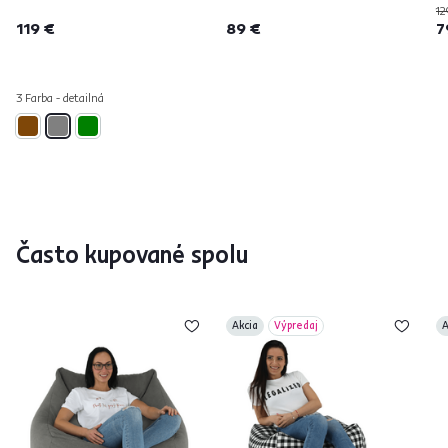
12
119 €
89 €
7
3 Farba - detailná
Často kupované spolu
Akcia
Výpredaj
A