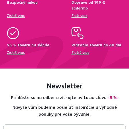
Bezpečný nákup
Doprava od 199 €
zadarmo
Zistiť viac
Zisti viac
95 % tovaru na sklade
Vrátenie tovaru do 60 dní
Zistiť viac
Zistiť viac
Newsletter
Prihláste sa na odber a získajte uvítaciu zľavu
-5 %
.
Navyše vám budeme posielať inšpirácie a výhodné
ponuky pre vaše bývanie.