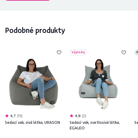
Zatiaľ materiál vyzerá 
príjemný a farba mi vy
Podobné produkty
Výpredaj
A
4,7
15
4,8
2
Sedací vak, sivá látka, URASON
Sedací vak, svetlosivá látka,
Se
EGALEO