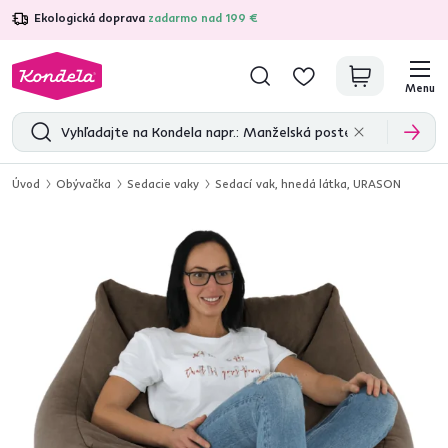
Ekologická doprava
zadarmo nad 199 €
4,7
31 211
overených produktových recenzií
Menu
Úvod
Obývačka
Sedacie vaky
Sedací vak, hnedá látka, URASON