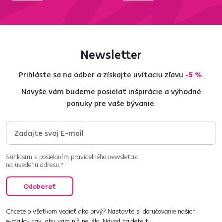
Newsletter
Prihláste sa na odber a získajte uvítaciu zľavu
-5 %
.
Navyše vám budeme posielať inšpirácie a výhodné
ponuky pre vaše bývanie.
Súhlasím s posielaním pravidelného newslettra
na uvedenú adresu.*
Odoberať
Chcete o všetkom vedieť ako prvý? Nastavte si doručovanie našich
e‑mailov tak, aby vám nič neušlo.
Návod nájdete tu
.