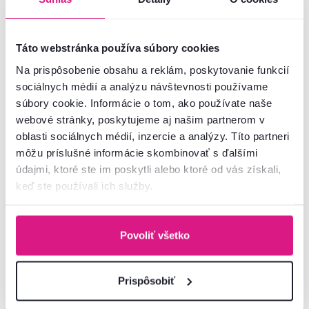
Táto webstránka používa súbory cookies
Na prispôsobenie obsahu a reklám, poskytovanie funkcií
sociálnych médií a analýzu návštevnosti používame
súbory cookie. Informácie o tom, ako používate naše
webové stránky, poskytujeme aj našim partnerom v
oblasti sociálnych médií, inzercie a analýzy. Títo partneri
4,8
85
4,2
4
môžu príslušné informácie skombinovať s ďalšími
Sedacia súprava, terakota látka
Rozkladacia pohovka, terakota,
údajmi, ktoré ste im poskytli alebo ktoré od vás získali,
Majestic, SEGORIA LUX
GRACE BIG SOFA
keď ste používali ich služby.
1 389 €
689 €
Povoliť všetko
3 Materiál, 11 Farba - detailná
3 Farba - detailná
Prispôsobiť