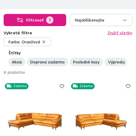
Filtrovať
1
Najobľúbenejšie
Vybraté filtre
Zrušiť všetky
Farba:
Oranžová
Štítky
Akcia
Doprava zadarmo
Posledné kusy
Výpredaj
8
produktov
Zadarmo
Zadarmo