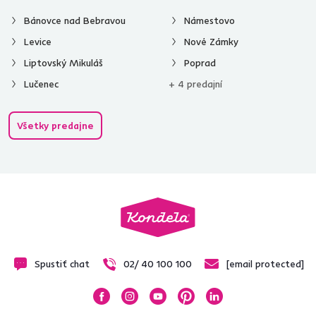
Bánovce nad Bebravou
Námestovo
Levice
Nové Zámky
Liptovský Mikuláš
Poprad
Lučenec
+ 4 predajní
Všetky predajne
Spustiť chat
02/ 40 100 100
[email protected]