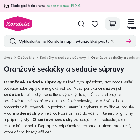
Ekologická doprava
zadarmo nad 199 €
4,7
31 285
overených produktových recenzií
Menu
Úvod
Obývačka
Sedačky a sedacie súpravy
Oranžové sedačky a sedacie
Oranžové sedačky a sedacie súpravy
Oranžové sedacie súpravy
sú ideálnym spôsobom, ako dodať vašej
obývacej izbe
teplý a energický vzhľad. Naša ponuka
oranžových
sedačiek
spája štýl, pohodlie a výrazný dizajn. Či už preferujete
oranžové rohové sedačky
alebo
oranžové pohovky
, tieto živé odtiene
obohatia vašu obývačku o pozitívnu energiu. Vyberte si zo širokej ponuky
– od
moderných po retro
, ktoré prinesú do vášho interiéru originálny
a príjemný štýl.
Oranžové sedačky
zaručujú nielen pohodlie, ale aj
estetickú hodnotu. Doprajte si odpočinok v teplom a útulnom prostredí,
ktoré oživia každý váš deň.