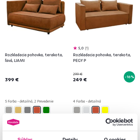
5,0
1
Rozkladacia pohovka, terakota,
Rozkladacia pohovka, terakota,
ľavá, LIAMI
PEGY P
299 €
-16%
399 €
249 €
5 Farba - detailná, 2 Prevedenie
4 Farba - detailná
Súhlas
Detaily
O cookies
Zadarmo
Zadarmo