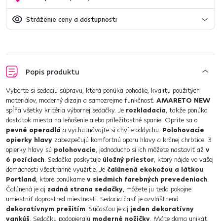
Stráženie ceny a dostupnosti
Popis produktu
Vyberte si sedaciu súpravu, ktorá ponúka pohodlie, kvalitu použitých
materiálov, moderný dizajn a samozrejme funkčnosť.
AMARETO NEW
spĺňa všetky kritéria výbornej sedačky. Je
rozkladacia
, takže ponúka
dostatok miesta na leňošenie alebo príležitostné spanie. Oprite sa o
pevné operadlá
a vychutnávajte si chvíle oddychu.
Polohovacie
opierky hlavy
zabezpečujú komfortnú oporu hlavy a krčnej chrbtice. 3
opierky hlavy sú
polohovacie
, jednoducho si ich môžete nastaviť až
v
6 pozíciach
. Sedačka poskytuje
úložný priestor
, ktorý nájde vo vašej
domácnosti všestranné využitie. Je
čalúnená ekokožou a látkou
Portland
, ktoré ponúkame
v siedmich farebných prevedeniach
.
Čalúnená je aj
zadná strana sedačky
, môžete ju teda pokojne
umiestniť doprostred miestnosti. Sedacia časť je ozvláštnená
dekoratívnym prešitím
. Súčasťou je aj
jeden dekoratívny
vankúš
. Sedačku podopierajú
moderné nožičky
. Máte doma unikát,