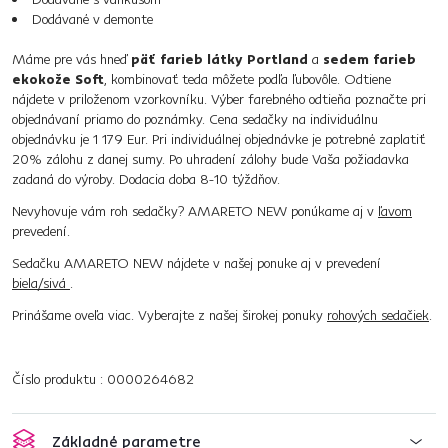
Dodávané v demonte
Máme pre vás hneď
päť farieb látky Portland
a
sedem farieb
ekokože Soft
, kombinovať teda môžete podľa ľubovôle. Odtiene
nájdete v priloženom vzorkovníku. Výber farebného odtieňa poznačte pri
objednávaní priamo do poznámky. Cena sedačky na individuálnu
objednávku je 1 179 Eur. Pri individuálnej objednávke je potrebné zaplatiť
20% zálohu z danej sumy. Po uhradení zálohy bude Vaša požiadavka
zadaná do výroby. Dodacia doba 8-10 týždňov.
Nevyhovuje vám roh sedačky? AMARETO NEW ponúkame aj v
ľavom
prevedení.
Sedačku AMARETO NEW nájdete v našej ponuke aj v prevedení
biela/sivá
.
Prinášame oveľa viac. Vyberajte z našej širokej ponuky
rohových sedačiek
.
Číslo produktu : 0000264682
Základné parametre