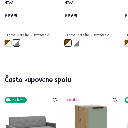
NEW
NEW
999 €
999 €
9
2 Farba - detailná, 2 Prevedenie
2 Farba - detailná, 2 Prevedenie
2 
Často kupované spolu
Zadarmo
Novinka