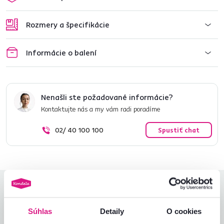
Rozmery a špecifikácie
Informácie o balení
Nenašli ste požadované informácie?
Kontaktujte nás a my vám radi poradíme
02/ 40 100 100
Spustiť chat
Hodnotenia produktu
Súhlas
Detaily
O cookies
Jednoduchosť montáže
4,9