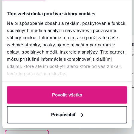
4,7
Kvalita výrobku
4,5
Zodpovedá očakávaniam
4,7
11
recenzií
Táto webstránka používa súbory cookies
Zabalenie výrobku
4,5
Pomer hodnoty a ceny
4,6
Na prispôsobenie obsahu a reklám, poskytovanie funkcií
sociálnych médií a analýzu návštevnosti používame
súbory cookie. Informácie o tom, ako používate naše
Orsolya V.
Georgiana S
webové stránky, poskytujeme aj našim partnerom v
hviezdičky
4.8
O
G
29.11.2023, Dunajská
4.5.2026, Bucure
oblasti sociálnych médií, inzercie a analýzy. Títo partneri
Streda, Slovensko
sector 6, Rumu
môžu príslušné informácie skombinovať s ďalšími
Ja som mala problém s vodičom, ktorý
Veľmi dobré!
údajmi, ktoré ste im poskytli alebo ktoré od vás získali,
tvrdol že do 8 príde. Prišiel až 9:40, a
keď ste používali ich služby.
Recenzia pre rovnaký mod
ani nevolal že bude meškať. Čo je
Čítať viac
prevedení
.
problém keď vynášku nábytku
Automaticky preložené.
Z
Recenzia pre rovnaký model, avšak v inom
neposkytujete a potom ľudia čakajú na
(rumunčina)
prevedení
.
Povoliť všetko
vodič 1,5+ hodinu…
Overený
Užitočné
Overený
nákup
(2x)
nákup
Prispôsobiť