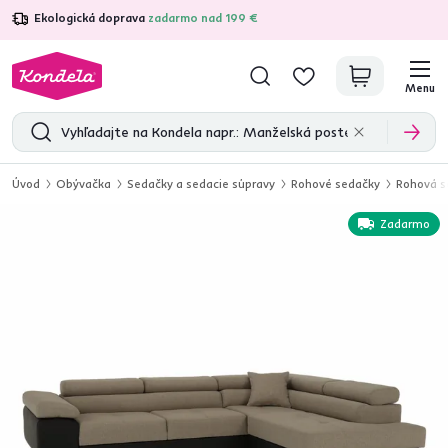
Ekologická doprava
zadarmo nad 199 €
4,7
31 285
overených produktových recenzií
Menu
Úvod
Obývačka
Sedačky a sedacie súpravy
Rohové sedačky
Rohová s
Zadarmo