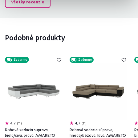
Všetky recenzie
Podobné produkty
Zadarmo
Zadarmo
4,7
11
4,7
11
Rohová sedacia súprava,
Rohová sedacia súprava,
R
biela/sivá, pravá, AMARETO
hnedá/béžová, ľavá, AMARETO
b