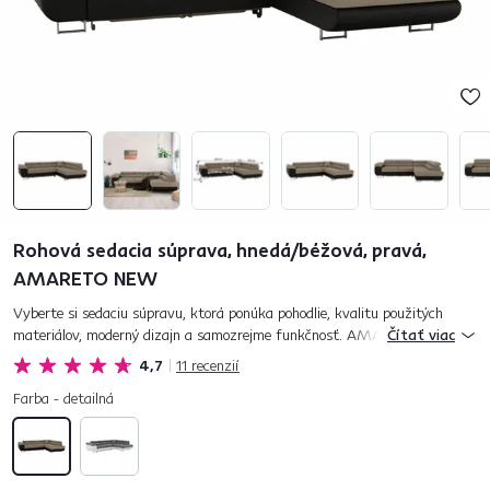
Rohová sedacia súprava, hnedá/béžová, pravá,
AMARETO NEW
Vyberte si sedaciu súpravu, ktorá ponúka pohodlie, kvalitu použitých
materiálov, moderný dizajn a samozrejme funkčnosť. AMARETO NEW
Čítať viac
spĺňa všetky kritéria výbornej sedačky. Je rozkladacia, takže pon...
4,7
11
recenzií
Farba - detailná