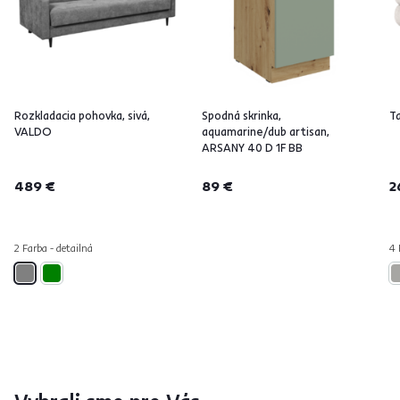
Rozkladacia pohovka, sivá,
Spodná skrinka,
T
VALDO
aquamarine/dub artisan,
ARSANY 40 D 1F BB
489 €
89 €
2
2 Farba - detailná
4 