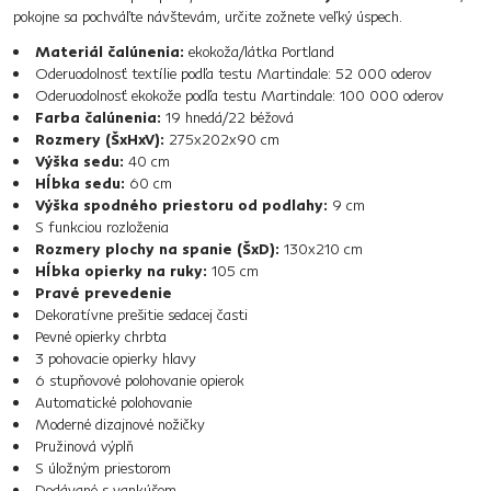
pokojne sa pochváľte návštevám, určite zožnete veľký úspech.
Materiál čalúnenia:
ekokoža/látka Portland
Oderuodolnosť textílie podľa testu Martindale: 52 000 oderov
Oderuodolnosť ekokože podľa testu Martindale: 100 000 oderov
Farba čalúnenia:
19 hnedá/22 béžová
Rozmery (ŠxHxV):
275x202x90 cm
Výška sedu:
40 cm
Hĺbka sedu:
60 cm
Výška spodného priestoru od podlahy:
9 cm
S funkciou rozloženia
Rozmery plochy na spanie (ŠxD):
130x210 cm
Hĺbka opierky na ruky:
105 cm
Pravé prevedenie
Dekoratívne prešitie sedacej časti
Pevné opierky chrbta
3 pohovacie opierky hlavy
6 stupňovové polohovanie opierok
Automatické polohovanie
Moderné dizajnové nožičky
Pružinová výplň
S úložným priestorom
Dodávané s vankúšom