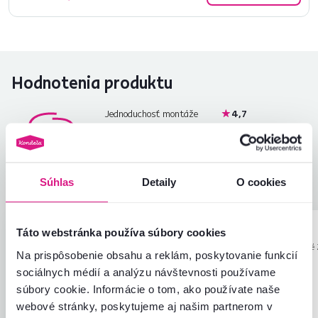
Hodnotenia produktu
Jednoduchosť montáže
4,7
4,8
Kvalita výrobku
4,9
Zodpovedá očakávaniam
4,9
7
recenzií
Zabalenie výrobku
4,7
Pomer hodnoty a ceny
4,9
Súhlas
Detaily
O cookies
Táto webstránka používa súbory cookies
Mária K.
Silvia Š.
hviezdičiek
5
M
S
8.2.2025, BRATISLAVA-
18.1.2024, Nové
Na prispôsobenie obsahu a reklám, poskytovanie funkcií
PETRŽALKA, Slovensko
Slovensko
sociálnych médií a analýzu návštevnosti používame
Sedacka krajsia ako na obrazku a velmi
súbory cookie. Informácie o tom, ako používate naše
pohodlna
webové stránky, poskytujeme aj našim partnerom v