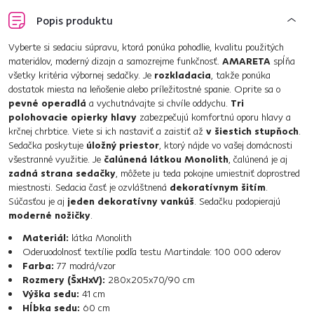
Popis produktu
Vyberte si sedaciu súpravu, ktorá ponúka pohodlie, kvalitu použitých
materiálov, moderný dizajn a samozrejme funkčnosť.
AMARETA
spĺňa
všetky kritéria výbornej sedačky. Je
rozkladacia
, takže ponúka
dostatok miesta na leňošenie alebo príležitostné spanie. Oprite sa o
pevné operadlá
a vychutnávajte si chvíle oddychu.
Tri
polohovacie opierky hlavy
zabezpečujú komfortnú oporu hlavy a
krčnej chrbtice. Viete si ich nastaviť a zaistiť až
v šiestich stupňoch
.
Sedačka poskytuje
úložný priestor
, ktorý nájde vo vašej domácnosti
všestranné využitie. Je
čalúnená látkou Monolith
, čalúnená je aj
zadná strana sedačky
, môžete ju teda pokojne umiestniť doprostred
miestnosti. Sedacia časť je ozvláštnená
dekoratívnym šitím
.
Súčasťou je aj
jeden dekoratívny vankúš
. Sedačku podopierajú
moderné nožičky
.
Materiál:
látka Monolith
Oderuodolnosť textílie podľa testu Martindale: 100 000 oderov
Farba:
77 modrá/vzor
Rozmery (ŠxHxV):
280x205x70/90 cm
Výška sedu:
41 cm
Hĺbka sedu:
60 cm