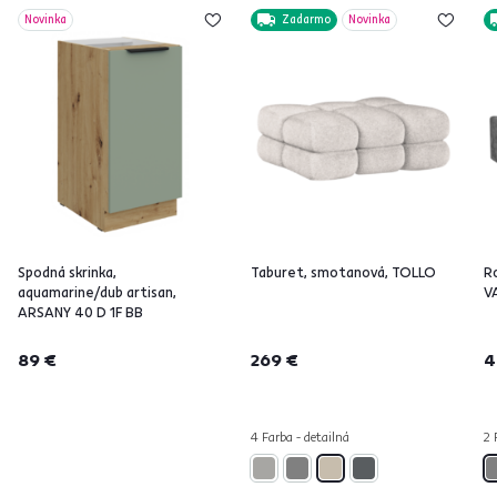
Novinka
Zadarmo
Novinka
Spodná skrinka,
Taburet, smotanová, TOLLO
Ro
aquamarine/dub artisan,
V
ARSANY 40 D 1F BB
89 €
269 €
4
4 Farba - detailná
2 