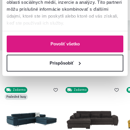
oblasti sociálnych médií, inzercie a analýzy. Títo partneri
Overený
Užitočné
môžu príslušné informácie skombinovať s ďalšími
nákup
(0x)
Overený nákup
údajmi, ktoré ste im poskytli alebo ktoré od vás získali,
keď ste používali ich služby.
Všetky recenzie
Povoliť všetko
Prispôsobiť
Podobné produkty
Zadarmo
Zadarmo
Posledné kusy