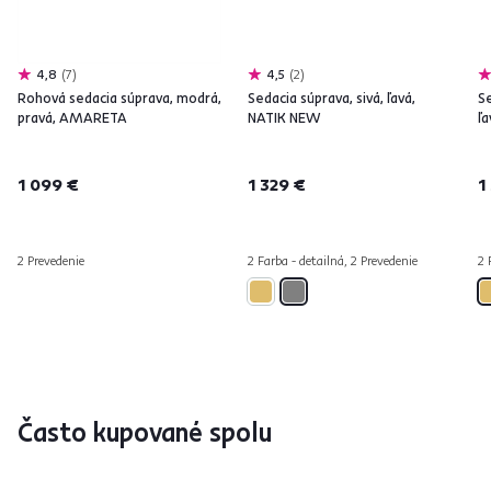
4,8
7
4,5
2
Rohová sedacia súprava, modrá,
Sedacia súprava, sivá, ľavá,
Se
pravá, AMARETA
NATIK NEW
ľ
1 099 €
1 329 €
1
2 Prevedenie
2 Farba - detailná, 2 Prevedenie
2 
Často kupované spolu