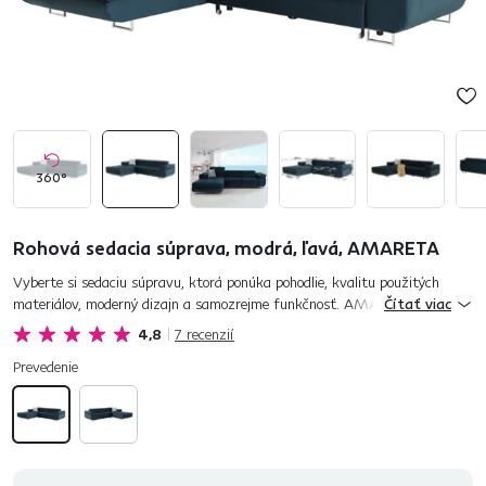
360°
Rohová sedacia súprava, modrá, ľavá, AMARETA
Vyberte si sedaciu súpravu, ktorá ponúka pohodlie, kvalitu použitých
materiálov, moderný dizajn a samozrejme funkčnosť. AMARETA spĺňa
Čítať viac
všetky kritéria výbornej sedačky. Je rozkladacia, takže ponú...
4,8
7
recenzií
Prevedenie