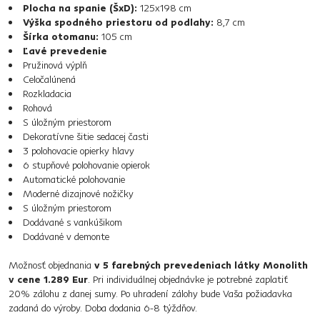
Plocha na spanie (ŠxD):
125x198 cm
Výška spodného priestoru od podlahy:
8,7 cm
Šírka otomanu:
105 cm
Ľavé prevedenie
Pružinová výplň
Celočalúnená
Rozkladacia
Rohová
S úložným priestorom
Dekoratívne šitie sedacej časti
3 polohovacie opierky hlavy
6 stupňové polohovanie opierok
Automatické polohovanie
Moderné dizajnové nožičky
S úložným priestorom
Dodávané s vankúšikom
Dodávané v demonte
Možnosť objednania
v 5 farebných prevedeniach látky Monolith
v cene 1.289 Eur
. Pri individuálnej objednávke je potrebné zaplatiť
20% zálohu z danej sumy. Po uhradení zálohy bude Vaša požiadavka
zadaná do výroby. Doba dodania 6-8 týždňov.