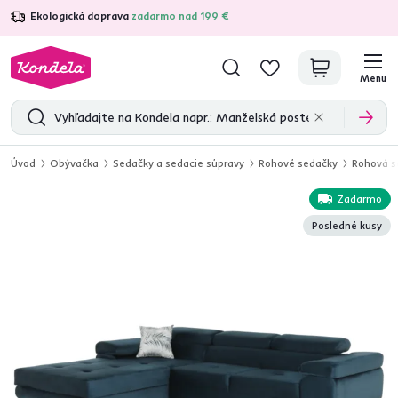
Ekologická doprava
zadarmo nad 199 €
4,7
31 375
overených produktových recenzií
Menu
Úvod
Obývačka
Sedačky a sedacie súpravy
Rohové sedačky
Rohová s
Zadarmo
Posledné kusy