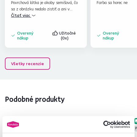
Povrchová látka je akoby semišová, čo
Farba sa horec ne
sa z obrázku nedalo zistiť a ani v
popise sa nič také nepísalo. Mysleli
Čítať viac
sme, že látka bude akoby klasický
textil, takže nás to prekvapilo, ale
Overený
Užitočné
Overený
tovar si nechávame.
nákup
(0x)
nákup
Všetky recenzie
Podobné produkty
Zadarmo
Zadarmo
P