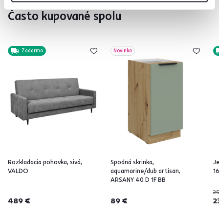
Často kupované spolu
Zadarmo
Novinka
Rozkladacia pohovka, sivá,
Spodná skrinka,
Je
VALDO
aquamarine/dub artisan,
1
ARSANY 40 D 1F BB
25
489 €
89 €
2