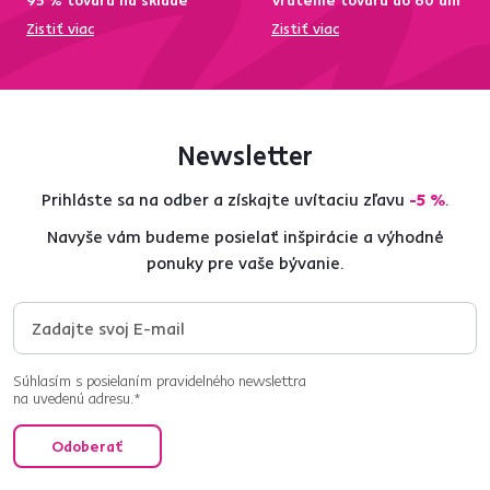
95 % tovaru na sklade
Vrátenie tovaru do 60 dní
Zistiť viac
Zistiť viac
Newsletter
Prihláste sa na odber a získajte uvítaciu zľavu
-5 %
.
Navyše vám budeme posielať inšpirácie a výhodné
ponuky pre vaše bývanie.
Súhlasím s posielaním pravidelného newslettra
na uvedenú adresu.*
Odoberať