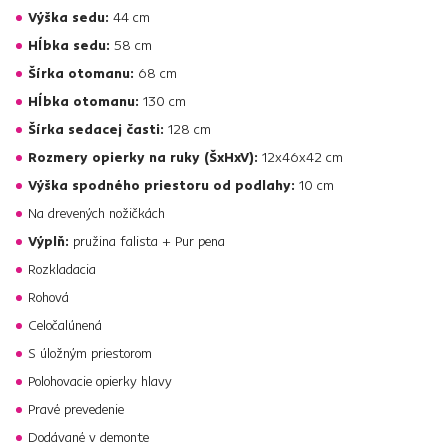
Výška sedu:
44 cm
Hĺbka sedu:
58 cm
Šírka otomanu:
68 cm
Hĺbka otomanu:
130 cm
Šírka sedacej časti:
128 cm
Rozmery opierky na ruky (ŠxHxV):
12x46x42 cm
Výška spodného priestoru od podlahy:
10 cm
Na drevených nožičkách
Výplň:
pružina falista + Pur pena
Rozkladacia
Rohová
Celočalúnená
S úložným priestorom
Polohovacie opierky hlavy
Pravé prevedenie
Dodávané v demonte