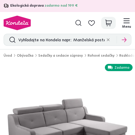
Ekologická doprava
zadarmo nad 199 €
4,7
31 211
overených produktových recenzií
Menu
Úvod
Obývačka
Sedačky a sedacie súpravy
Rohové sedačky
Rozkladac
Zadarmo