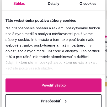
Súhlas
Detaily
O cookies
Táto webstránka používa súbory cookies
Na prispôsobenie obsahu a reklám, poskytovanie funkcií
sociálnych médií a analýzu návštevnosti používame
4,4
2
4,4
2
súbory cookie. Informácie o tom, ako používate naše
Rozkladacia sedacia súprava,
Rozkladacia sedacia súprava,
Ro
webové stránky, poskytujeme aj našim partnerom v
svetlosivá, ľavá, ARABELLA
svetlosivá, ALECHANDRO B
s
ROH
A
oblasti sociálnych médií, inzercie a analýzy. Títo partneri
môžu príslušné informácie skombinovať s ďalšími
839 €
899 €
8
údajmi, ktoré ste im poskytli alebo ktoré od vás získali,
keď ste používali ich služby.
2 Prevedenie
2 Farba - detailná
2 
Povoliť všetko
Prispôsobiť