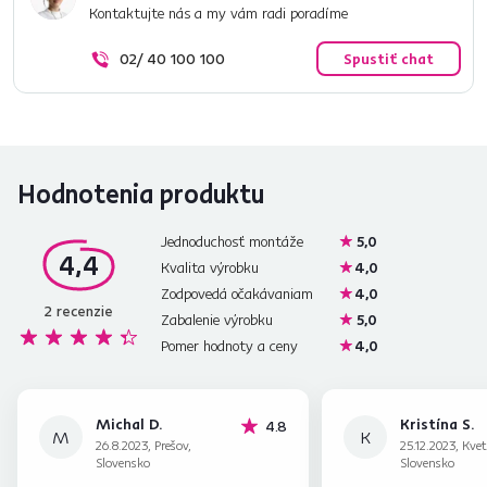
Kontaktujte nás a my vám radi poradíme
02/ 40 100 100
Spustiť chat
Hodnotenia produktu
Jednoduchosť montáže
5,0
4,4
Kvalita výrobku
4,0
Zodpovedá očakávaniam
4,0
2
recenzie
Zabalenie výrobku
5,0
Pomer hodnoty a ceny
4,0
Michal D.
Kristína S.
hviezdičky
4.8
M
K
26.8.2023, Prešov,
25.12.2023, Kvet
Slovensko
Slovensko