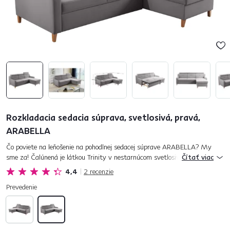
Rozkladacia sedacia súprava, svetlosivá, pravá,
ARABELLA
Čo poviete na leňošenie na pohodlnej sedacej súprave ARABELLA? My
sme za! Čalúnená je látkou Trinity v nestarnúcom svetlosivom farebnom
Čítať viac
prevedení. Je rozkladacia, takže ponúka dostatok miesta na...
4,4
2
recenzie
Prevedenie