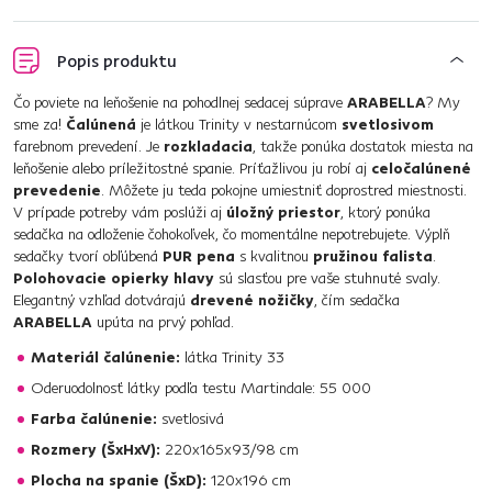
Popis produktu
Čo poviete na leňošenie na pohodlnej sedacej súprave
ARABELLA
? My
sme za!
Čalúnená
je látkou Trinity v nestarnúcom
svetlosivom
farebnom prevedení. Je
rozkladacia
, takže ponúka dostatok miesta na
leňošenie alebo príležitostné spanie. Príťažlivou ju robí aj
celočalúnené
prevedenie
. Môžete ju teda pokojne umiestniť doprostred miestnosti.
V prípade potreby vám poslúži aj
úložný priestor
, ktorý ponúka
sedačka na odloženie čohokoľvek, čo momentálne nepotrebujete. Výplň
sedačky tvorí obľúbená
PUR pena
s kvalitnou
pružinou falista
.
Polohovacie opierky hlavy
sú slasťou pre vaše stuhnuté svaly.
Elegantný vzhľad dotvárajú
drevené nožičky
, čím sedačka
ARABELLA
upúta na prvý pohľad.
Materiál čalúnenie:
látka Trinity 33
Oderuodolnosť látky podľa testu Martindale: 55 000
Farba čalúnenie:
svetlosivá
Rozmery (ŠxHxV):
220x165x93/98 cm
Plocha na spanie (ŠxD):
120x196 cm