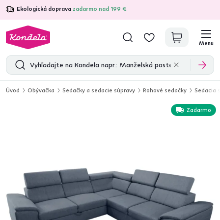
Ekologická doprava
zadarmo nad 199 €
4,7
31 285
overených produktových recenzií
Menu
Úvod
Obývačka
Sedačky a sedacie súpravy
Rohové sedačky
Sedacia 
Zadarmo