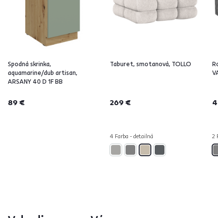
Spodná skrinka,
Taburet, smotanová, TOLLO
Ro
aquamarine/dub artisan,
V
ARSANY 40 D 1F BB
89 €
269 €
4
4 Farba - detailná
2 