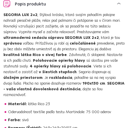
Popis produktu
SEGORIA LUX 2+2
, štýlová kráska, ktorá svojím pohodlím pokojne
nahradí piesočné pláže, relax pod palmami či potápanie sa v čírom mori.
Rovnaký vzrušujúci pocit zažijete, ak sa posadíte na túto sedaciu
súpravu. Vypnite myseľ a začnite relaxovať. Predstavujeme vám
ultramodernú sedaciu súpravu SEGORIA LUX 2+2
, ktorá je tou
správnou
voľbou. Príťažlivou ju robí aj
celočalúnené
prevedenie, preto
ju bez obáv môžete umiestniť aj do priestoru. Eleganciu jej dodáva
kvalitná látka Rico v sivej farbe
. Zdvihnuté, či sklopené. Nastavte
si ich podľa chuti.
Polohovacie opierky hlavy
sú slasťou pre vaše
stuhnuté svaly.
4 opierky hlavy sú polohovacie
. Viete si ich
nastaviť a zaistiť až
v šiestich stupňoch
. Segoria disponuje aj
úložným priestorom
. Je
rozkladacia
, pohodlne sa na nej vyspia
dvaja ľudia. Plocha na spanie dosahuje rozmerov
190x130 cm
.
SEGORIA
- vaša vlastná dovolenková destinácia
, dajte sa ňou
rozmaznávať.
Materiál:
látka Rico 23
Oderuodolnosť textílie podľa testu Martindale: 75 000 oderov
Farba:
sivá
Rozmery (ŠxHxV):
263x263x79/97 cm