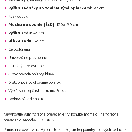
Výška sedačky so zdvihnutými opierkami:
97 cm
Rozkladacia
Plocha na spanie (ŠxD):
130x190 cm
Výška sedu:
43 cm
Hĺbka sedu:
56 cm
Celočalúnená
Univerzálne prevedenie
S úložným priestorom
4 polohovacie opierky hlavy
6 stupňové polohovanie opierok
Výplň sedacej časti: pružina Falista
Dodávaná v demonte
Nevyhovuje vám farebné prevedenie? V ponuke máme aj iné farebné
prevedenia
sedačky SEGORIA
.
Prinášame oveľa viac. Vyberajte z našej širokej ponuky
rohových sedačiek
.