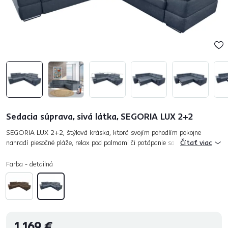
Sedacia súprava, sivá látka, SEGORIA LUX 2+2
SEGORIA LUX 2+2, štýlová kráska, ktorá svojím pohodlím pokojne
nahradí piesočné pláže, relax pod palmami či potápanie sa v čírom mori.
Čítať viac
Rovnaký vzrušujúci pocit zažijete, ak sa posadíte na túto sed...
Farba - detailná
1 169 €