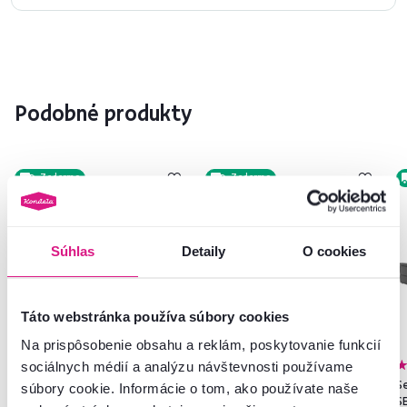
Podobné produkty
Zadarmo
Zadarmo
Posledné kusy
Súhlas
Detaily
O cookies
Táto webstránka používa súbory cookies
Na prispôsobenie obsahu a reklám, poskytovanie funkcií
sociálnych médií a analýzu návštevnosti používame
Sedacia súprava, hnedá látka,
Rozkladacia sedacia súprava,
Se
súbory cookie. Informácie o tom, ako používate naše
SEGORIA LUX 2+2
sivá, ľavá, MONAKO ROH
S