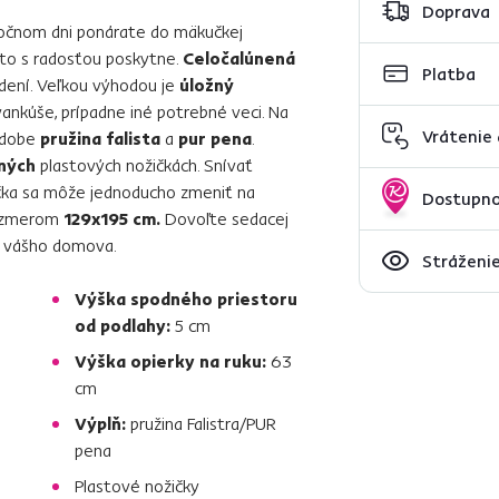
Doprava
áročnom dni ponárate do mäkučkej
o s radosťou poskytne.
Celočalúnená
Platba
ení. Veľkou výhodou je
úložný
vankúše, prípadne iné potrebné veci. Na
Vrátenie
odobe
pružina falista
a
pur pena
.
ných
plastových nožičkách. Snívať
dačka sa môže jednoducho zmeniť na
Dostupno
ozmerom
129x195 cm.
Dovoľte sedacej
ou vášho domova.
Stráženie
Výška spodného priestoru
od podlahy:
5 cm
Výška opierky na ruku:
63
cm
Výplň:
pružina Falistra/PUR
pena
Plastové nožičky