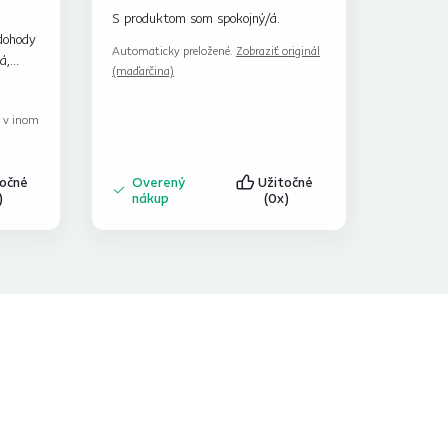
S produktom som spokojný/á.
dohody
Automaticky preložené.
Zobraziť originál
á,
(maďarčina)
k v inom
točné
Overený
Užitočné
)
nákup
(0x)