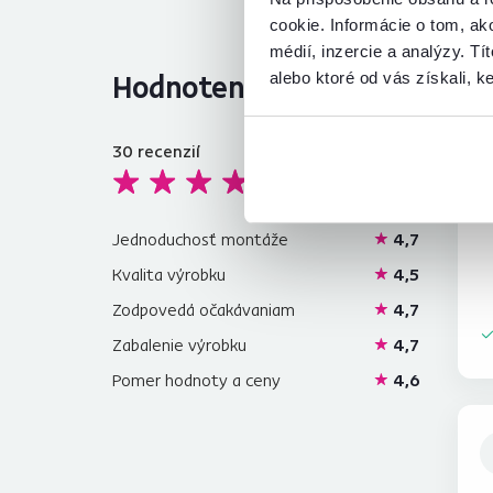
cookie. Informácie o tom, ak
médií, inzercie a analýzy. Tí
Hodnotenia produktu
alebo ktoré od vás získali, ke
30
recenzií
4,6
J
Jednoduchosť montáže
4,7
Kvalita výrobku
4,5
Zodpovedá očakávaniam
4,7
Zabalenie výrobku
4,7
Pomer hodnoty a ceny
4,6