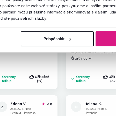
o používate naše webové stránky, poskytujeme aj našim partner
to partneri môžu príslušné informácie skombinovať s ďalšími údaj
ď ste používali ich služby.
Ivana R.
Zdenka H.
hviezdičiek
5
I
Z
13.12.2025, Považská
19.11.2023, Jakubovany,
Bystrica, Slovensko
Slovensko
Prispôsobiť
e krásna
Som veľmi spokojná, cena prija
kvalita, sedačka presne zodpo
mojim predstavám a bola toto
obrázkom na internete, doruče
Čítať viac
dvoch dní, dopravca na 1* milý
ochotný, príjemný pán.Dlho so
hľadala sedačku,ktorá by mi
Overený
Užitočné
Overený
Uži
vyhovovala, ste TOP
nákup
(1x)
nákup
(6x
Zdena V.
Helena K.
hviezdičky
4.8
Z
H
23.11.2024, Nová
15.9.2023, Poprad,
Dedinka, Slovensko
Slovensko