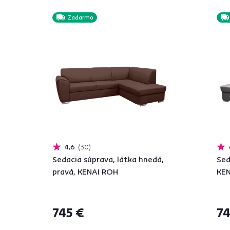
Zadarmo
4,6
30
Sedacia súprava, látka hnedá,
Sed
pravá, KENAI ROH
KE
745 €
74