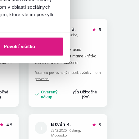
om v oblasti sociálnych
mi, ktoré ste im poskytli
Martina B.
hviezdičiek
hviezdičiek
5
5
M
16.10.2023, Čadca,
Slovensko
Povoliť všetko
teľná,
Sedacia súprava je krásna .
veda
Spokojnosť. Zatiaľ ju máme krátko
žná s
tak uvidíme do budúcna.
nie do
Recenzia pre rovnaký model, avšak v inom
,
prevedení
.
m
točné
Overený
Užitočné
)
nákup
(9x)
István K.
hviezdičky
hviezdičiek
4.5
5
I
22.12.2025, Kisláng,
Maďarsko