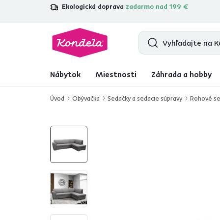
Ekologická doprava
zadarmo nad 199 €
4,7
31 285
overených produktových r
Nábytok
Miestnosti
Záhrada a hobby
Úvod
Obývačka
Sedačky a sedacie súpravy
Rohové se