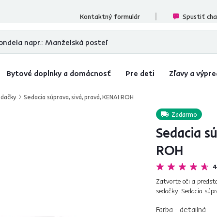
ecenzií
Kontaktný formulár
Spustiť ch
Bytové doplnky a domácnosť
Pre deti
Zľavy a výpre
dačky
Sedacia súprava, sivá, pravá, KENAI ROH
Zadarmo
Sedacia sú
ROH
4
Zatvorte oči a predst
sedačky. Sedacia súp
je látkou Malmo v siv
Farba - detailná