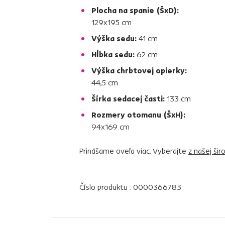
Plocha na spanie (ŠxD):
129x195 cm
Výška sedu:
41 cm
Hĺbka sedu:
62 cm
Výška chrbtovej opierky:
44,5 cm
Šírka sedacej časti:
133 cm
Rozmery otomanu (ŠxH):
94x169 cm
Prinášame oveľa viac. Vyberajte
z našej ši
Číslo produktu : 0000366783