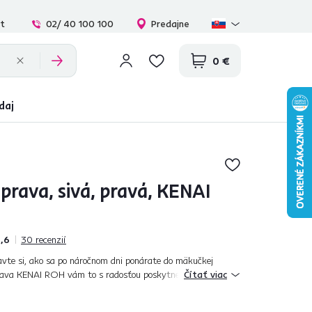
at
02/ 40 100 100
Predajne
0 €
daj
prava, sivá, pravá, KENAI
,6
30
recenzií
avte si, ako sa po náročnom dni ponárate do mäkučkej
rava KENAI ROH vám to s radosťou poskytne. Celočalúnená
Čítať viac
om farebnom prevedení. Ve...