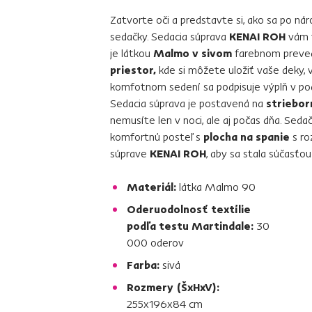
Zatvorte oči a predstavte si, ako sa po n
sedačky. Sedacia súprava
KENAI ROH
vám t
je látkou
Malmo v sivom
farebnom preved
priestor,
kde si môžete uložiť vaše deky, 
komfotnom sedení sa podpisuje výplň v p
Sedacia súprava je postavená na
striebor
nemusíte len v noci, ale aj počas dňa. Se
komfortnú posteľ s
plocha na spanie
s r
súprave
KENAI ROH
, aby sa stala súčasť
Materiál:
látka Malmo 90
Oderuodolnosť textílie
podľa testu Martindale:
30
000 oderov
Farba:
sivá
Rozmery (ŠxHxV):
255x196x84 cm