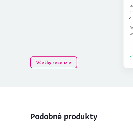
s
kr
aj
Re
pr
Všetky recenzie
Podobné produkty