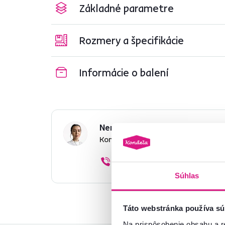
Základné parametre
Rozmery a špecifikácie
Informácie o balení
Nenašli ste požadované infor
Kontaktujte nás a my vám radi p
02/ 40 100 100
Súhlas
Táto webstránka používa sú
Na prispôsobenie obsahu a r