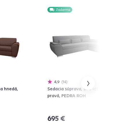
Zadarmo
4,9
14
ka hnedá,
Sedacia súprava, sivá látka,
pravá, PEDRA ROH
695 €