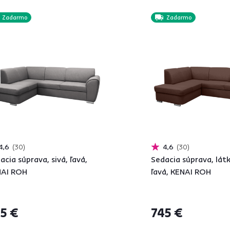
Zadarmo
Zadarmo
4,6
30
4,6
30
acia súprava, sivá, ľavá,
Sedacia súprava, lát
NAI ROH
ľavá, KENAI ROH
5 €
745 €