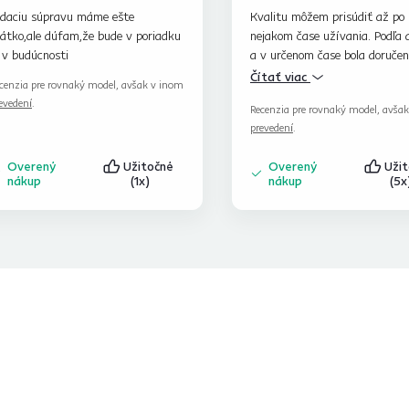
edaciu súpravu máme ešte
Kvalitu môžem prisúdiť až po
átko,ale dúfam,že bude v poriadku
nejakom čase užívania. Podľa 
 v budúcnosti
a v určenom čase bola doručen
takže som spokojná. Ďakujem.
Čítať viac
cenzia pre rovnaký model, avšak v inom
evedení
.
Recenzia pre rovnaký model, avša
prevedení
.
Overený
Užitočné
Overený
Uži
nákup
(1x)
nákup
(5x