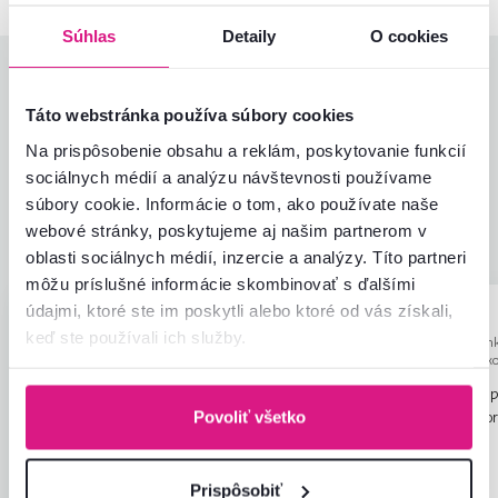
Súhlas
Detaily
O cookies
Hodnotenia produktu
Táto webstránka používa súbory cookies
Jednoduchosť montáže
4,8
Na prispôsobenie obsahu a reklám, poskytovanie funkcií
4,9
Kvalita výrobku
4,6
sociálnych médií a analýzu návštevnosti používame
Zodpovedá očakávaniam
5,0
súbory cookie. Informácie o tom, ako používate naše
8
recenzií
Zabalenie výrobku
5,0
webové stránky, poskytujeme aj našim partnerom v
Pomer hodnoty a ceny
4,9
oblasti sociálnych médií, inzercie a analýzy. Títo partneri
môžu príslušné informácie skombinovať s ďalšími
údajmi, ktoré ste im poskytli alebo ktoré od vás získali,
Miloš K.
Ioan G.
hviezdičiek
5
M
I
keď ste používali ich služby.
29.12.2025, Žilina,
19.12.2023, Ivan
Slovensko
Nitre, Slovensk
Cena aj spokojnosť vyborna,rýchle
Sedačka je nádherná, p
dodanie a zabalenie kvalitné.
hľadal jediná vec s kto
Povoliť všetko
spokojný je , že bok se
Čítať viac
Recenzia pre rovnaký model, avšak v inom
meraný a zle položené 
prevedení
.
seba nepasovali,tým 
Prispôsobiť