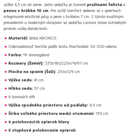
výške 4,5 cm od zeme. Jadro sedačky je tvorené
pružinami falista
a
penou v hrúbke 10 cm
. Pre vyšší komfort sedenia sú v opierkach
integrované elastické pásy a pena s hrúbkou 7 cm. S týmto kvalitným
prevedením a moderným dizajnom sa sedačka Lamora stane ústredným
prvkom vašej domácnosti.
Materiál:
látka KRONOS
Oderuodolnosť textílie podľa testu Martindale: 50 000 oderov
Farba:
19 smaragdová
Rozmery (ŠxHxV):
333x181/220x79/97 cm
Plocha na spanie (ŠxD):
256x129 cm
Výška sedu:
41 cm
Hĺbka sedu:
57 cm
6 kovových nôh
Výška spodného priestoru od podlahy:
4,5 cm
Šírka voľného priestoru medzi otomanmi:
133 cm
6 polohovacích opierok hlavy
5 stupňové polohovanie opierok