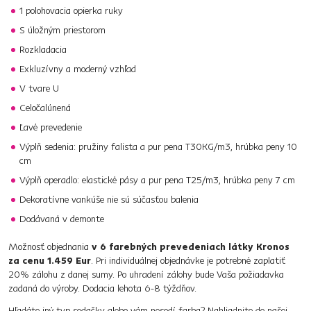
1 polohovacia opierka ruky
S úložným priestorom
Rozkladacia
Exkluzívny a moderný vzhľad
V tvare U
Celočalúnená
Ľavé prevedenie
Výplň sedenia: pružiny falista a pur pena T30KG/m3, hrúbka peny 10
cm
Výplň operadlo: elastické pásy a pur pena T25/m3, hrúbka peny 7 cm
Dekoratívne vankúše nie sú súčasťou balenia
Dodávaná v demonte
Možnosť objednania
v 6 farebných prevedeniach látky Kronos
za cenu 1.459 Eur
. Pri individuálnej objednávke je potrebné zaplatiť
20% zálohu z danej sumy. Po uhradení zálohy bude Vaša požiadavka
zadaná do výroby. Dodacia lehota 6-8 týždňov.
Hľadáte iný typ sedačky alebo vám nesedí farba? Nahliadnite do našej