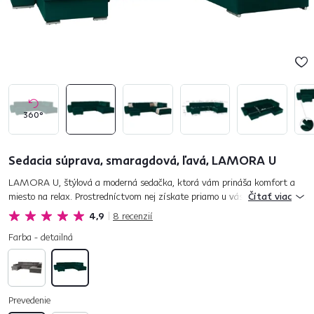
360°
Sedacia súprava, smaragdová, ľavá, LAMORA U
LAMORA U, štýlová a moderná sedačka, ktorá vám prináša komfort a
miesto na relax. Prostredníctvom nej získate priamo u vás doma miesto,
Čítať viac
kde si môžete dopriať plnohodnotný oddych. Veľkorysé rozmery...
4,9
8
recenzií
Farba - detailná
Prevedenie