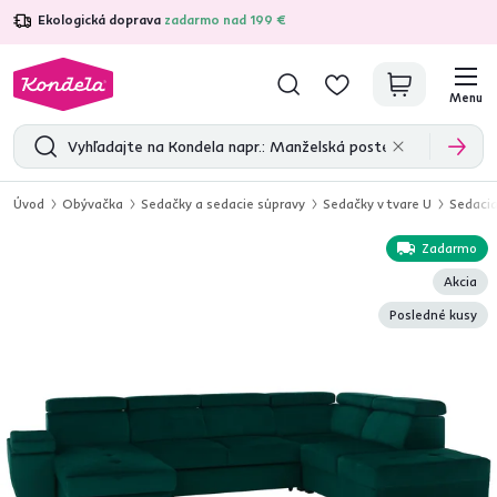
Ekologická doprava
zadarmo nad 199 €
4,7
31 211
overených produktových recenzií
Menu
Úvod
Obývačka
Sedačky a sedacie súpravy
Sedačky v tvare U
Sedacia
Zadarmo
Akcia
Posledné kusy