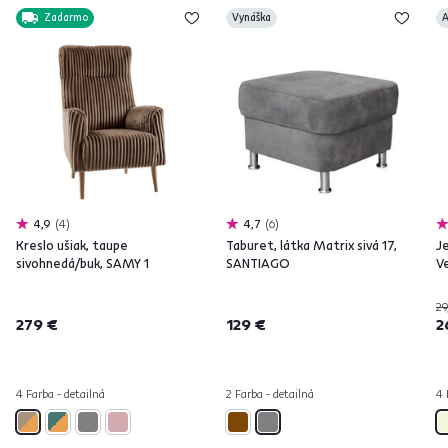
Zadarmo
Vynáška
A
4,9
4
4,7
6
Kreslo ušiak, taupe
Taburet, látka Matrix sivá 17,
J
sivohnedá/buk, SAMY 1
SANTIAGO
V
29
279 €
129 €
2
4 Farba - detailná
2 Farba - detailná
4 