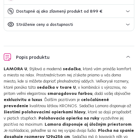
Dostupné aj ako zľavnený produkt od 899 €
Stráženie ceny a dostupnosti
Popis produktu
LAMORA U
, štýlová a moderná
sedačka
, ktorá vám prináša komfort
a miesto na relax. Prostredníctvom nej získate priamo u vás doma
miesto, kde si môžete dopriať plnohodnotný oddych. Veľkorysé rozmery,
ktoré ponúka táto
sedačka v tvare U
, v kombinácii s výraznou, no
pritom veľmi elegantnou
smaragdovou farbou
, dodá vašej obývačke
exkluzivitu a luxus
. Ďalším pozitívom je
celočalúnené
prevedenie
kvalitnou látkou KRONOS. Sedačka Lamora disponuje až
šiestimi polohovacími opierkami hlavy
, ktoré sa dajú prispôsobiť
v piatich stupňoch.
Polohovacia opierka na ruky
vyzdvihne jej
pozitíva na maximum.
Lamora disponuje aj úložným priestorom
.
Je rozkladacia, pohodlne sa na nej vyspia dvaja ľudia.
Plocha na spanie
dosahuje rozmerov 129x256 cm
. Sedačka má 6 kovových nôh vo