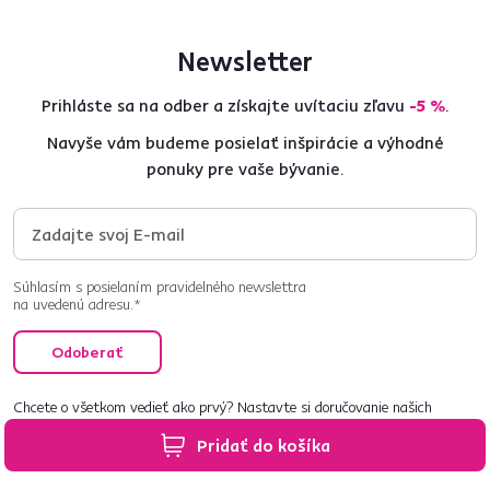
Newsletter
Prihláste sa na odber a získajte uvítaciu zľavu
-5 %
.
Navyše vám budeme posielať inšpirácie a výhodné
ponuky pre vaše bývanie.
Súhlasím s posielaním pravidelného newslettra
na uvedenú adresu.*
Odoberať
Chcete o všetkom vedieť ako prvý? Nastavte si doručovanie našich
e‑mailov tak, aby vám nič neušlo.
Návod nájdete tu
.
Pridať do košíka