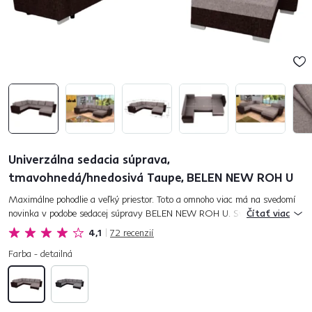
Univerzálna sedacia súprava,
tmavohnedá/hnedosivá Taupe, BELEN NEW ROH U
Maximálne pohodlie a veľký priestor. Toto a omnoho viac má na svedomí
novinka v podobe sedacej súpravy BELEN NEW ROH U. Svojim tvarom do
Čítať viac
U ponúka komfortné sedenie pre viacerých členov rodiny...
4,1
72
recenzií
Farba - detailná