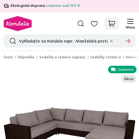
Ekologická doprava
zadarmo nad 199 €
4,7
31 211
overených produktových recenzií
Menu
Úvod
Obývačka
Sedačky a sedacie súpravy
Sedačky v tvare U
Univer
Zadarmo
Akcia