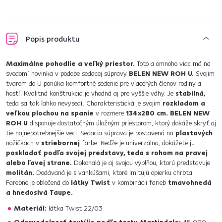
Popis produktu
Maximálne pohodlie a veľký priestor.
Toto a omnoho viac má na
svedomí novinka v podobe sedacej súpravy
BELEN NEW ROH U.
Svojim
tvarom do U ponúka komfortné sedenie pre viacerých členov rodiny a
hostí. Kvalitná konštrukcia je vhodná aj pre vyššie váhy. Je
stabilná,
teda sa tak ľahko nevysedí. Charakteristická je svojim
rozkladom a
veľkou plochou na spanie
v rozmere
134x280 cm.
BELEN NEW
ROH U
disponuje dostatočným úložným priestorom, ktorý dokáže skryť aj
tie najnepotrebnejšie veci. Sedacia súprava je postavená na
plastových
nožičkách v
striebornej
farbe. Keďže je univerzálna, dokážete ju
poskladať podľa svojej predstavy, teda s rohom na pravej
alebo ľavej strane.
Dokonalá je aj svojou výplňou, ktorú predstavuje
molitán.
Dodávaná je s vankúšami, ktoré imitujú opierku chrbta.
Farebne je oblečená do
látky Twist
v kombinácii farieb
tmavohnedá
a hnedosivá Taupe.
Materiál:
látka Twist 22/03