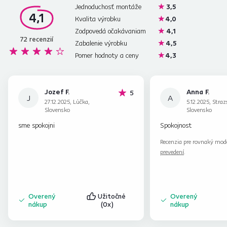
Jednoduchosť montáže
3,5
4,1
Kvalita výrobku
4,0
Zodpovedá očakávaniam
4,1
72
recenzií
Zabalenie výrobku
4,5
Pomer hodnoty a ceny
4,3
Jozef F.
Anna F.
hviezdičiek
5
J
A
27.12.2025, Lúčka,
5.12.2025, Straz
Slovensko
Slovensko
sme spokojni
Spokojnost
Recenzia pre rovnaký mod
prevedení
.
Overený
Užitočné
Overený
nákup
(0x)
nákup