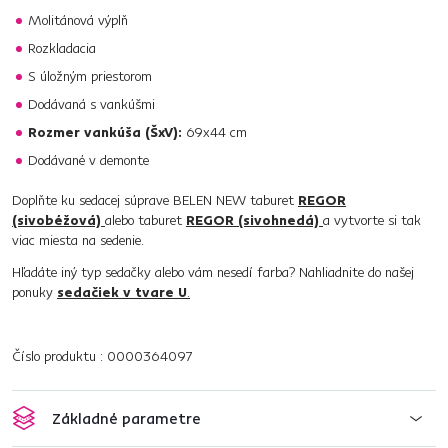
Molitánová výplň
Rozkladacia
S úložným priestorom
Dodávaná s vankúšmi
Rozmer vankúša (ŠxV):
69x44 cm
Dodávané v demonte
Doplňte ku sedacej súprave BELEN NEW taburet
REGOR
(sivobéžová)
alebo taburet
REGOR (sivohnedá)
a vytvorte si tak
viac miesta na sedenie.
Hľadáte iný typ sedačky alebo vám nesedí farba? Nahliadnite do našej
ponuky
sedačiek v tvare U
.
Číslo produktu : 0000364097
Základné parametre