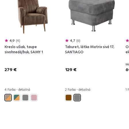
4,9
4
4,7
6
Kreslo ušiak, taupe
Taburet, látka Matrix sivá 17,
O
sivohnedá/buk, SAMY 1
SANTIAGO
e
11
279 €
129 €
6
4 Farba - detailná
2 Farba - detailná
1 