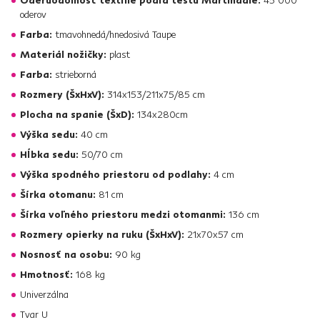
Oderuodolnosť textílie podľa testu Martindale:
45 000
oderov
Farba:
tmavohnedá/hnedosivá Taupe
Materiál nožičky:
plast
Farba:
strieborná
Rozmery (ŠxHxV):
314x153/211x75/85 cm
Plocha na spanie (ŠxD):
134x280cm
Výška sedu:
40 cm
Hĺbka sedu:
50/70 cm
Výška spodného priestoru od podlahy:
4 cm
Šírka otomanu:
81 cm
Šírka voľného priestoru medzi otomanmi:
136 cm
Rozmery opierky na ruku (ŠxHxV):
21x70x57 cm
Nosnosť na osobu:
90 kg
Hmotnosť:
168 kg
Univerzálna
Tvar U