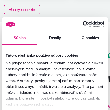
Všetky recenzie
Podobné produkty
Súhlas
Detaily
O cookies
Táto webstránka používa súbory cookies
Zadarmo
Akcia
Zadarmo
Na prispôsobenie obsahu a reklám, poskytovanie funkcií
sociálnych médií a analýzu návštevnosti používame
súbory cookie. Informácie o tom, ako používate naše
webové stránky, poskytujeme aj našim partnerom v
oblasti sociálnych médií, inzercie a analýzy. Títo partneri
môžu príslušné informácie skombinovať s ďalšími
údajmi, ktoré ste im poskytli alebo ktoré od vás získali,
keď ste používali ich služby.
4,1
72
4,4
6