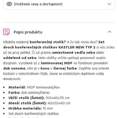
Stráženie ceny a dostupnosti
Popis produktu
Hľadáte moderný
konferenčný stolík?
A čo tak rovno dva?
Set
dvoch konferenčných stolíkov KASTLER NEW TYP 2
si vás získa
už na prvý pohľad. Či už priamo
umiestnené vedľa seba
alebo
oddelené od seba
, tieto stolíky určite upútajú pozornosť svojím
dizajnom. Vyrobené sú z
laminovanej MDF
vo farebnom prevedení
dub sonoma
, rám je z
kovu
v
čiernej farbe
. Doplňte svoj interiér
kúskom v industriálnom štýle, stane sa estetickým doplnkom vašej
domácnosti.
Materiál:
MDF laminovaná/kov
Farba:
dub sonoma/čierna
Väčší stolík (ŠxHxV):
100x40x35 cm
Menší stolík (ŠxHxV):
40x50x40 cm
Hrúbka materiálu:
15 mm
Set dvoch konferenčných stolíkov