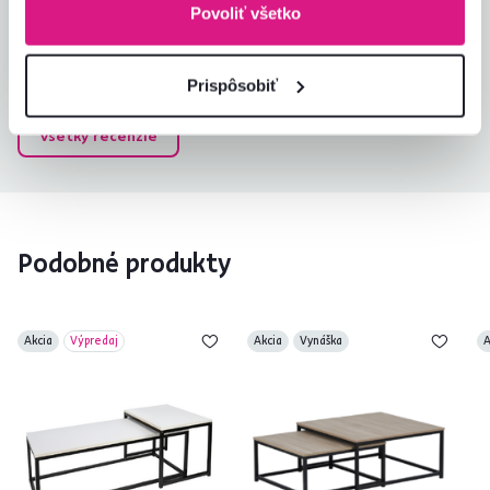
Povoliť všetko
Overený nákup
Prispôsobiť
Všetky recenzie
Podobné produkty
Akcia
Výpredaj
Akcia
Vynáška
A