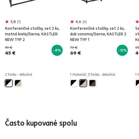
3,8
1
4,6
6
Konferenčné stolíky, set 2 ks,
Konferenčné stolíky, set 2 ks,
S
matná biela/čierna, KASTLER
dub sonoma/čierna, KASTLER 2
st
NEW TYP 2
NEW TYP 1
K
49 €
79 €
59
-8%
-12%
45 €
69 €
4
2 Farba - detailná
1 Materiál, 3 Farba - detailná
1 
Často kupované spolu