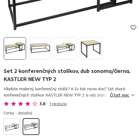
Set 2 konferenčných stolíkov, dub sonoma/čierna,
KASTLER NEW TYP 2
Hľadáte moderný konferenčný stolík? A čo tak rovno dva? Set dvoch
konferenčných stolíkov KASTLER NEW TYP 2 si vás získa už na prvý
Čítať viac
pohľad. Či už priamo umiestnené vedľa seba alebo oddelené od seb...
3,8
1
recenzia
Farba - detailná