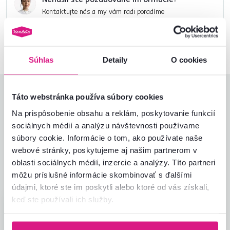
Kontaktujte nás a my vám radi poradíme
02/ 40 100 100
Spustiť chat
Súhlas
Detaily
O cookies
Hodnotenia produktu
Táto webstránka používa súbory cookies
Na prispôsobenie obsahu a reklám, poskytovanie funkcií
Jednoduchosť montáže
5,0
sociálnych médií a analýzu návštevnosti používame
3,8
Kvalita výrobku
3,0
súbory cookie. Informácie o tom, ako používate naše
Zodpovedá očakávaniam
3,0
webové stránky, poskytujeme aj našim partnerom v
1
recenzia
Zabalenie výrobku
5,0
oblasti sociálnych médií, inzercie a analýzy. Títo partneri
Pomer hodnoty a ceny
3,0
môžu príslušné informácie skombinovať s ďalšími
údajmi, ktoré ste im poskytli alebo ktoré od vás získali,
keď ste používali ich služby.
Matej B.
hviezdičky
3.8
M
29.6.2023, Lučenec,
Slovensko