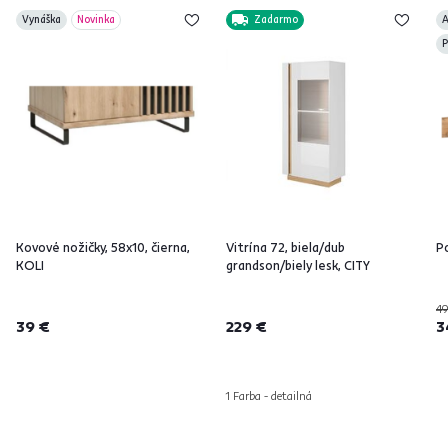
Vynáška
Novinka
Zadarmo
A
P
Kovové nožičky, 58x10, čierna,
Vitrína 72, biela/dub
Po
KOLI
grandson/biely lesk, CITY
49
39 €
229 €
3
1 Farba - detailná