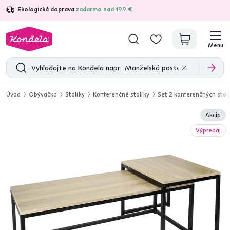
Ekologická doprava
zadarmo nad 199 €
4,7
31 211
overených produktových recenzií
Menu
Úvod
Obývačka
Stolíky
Konferenčné stolíky
Set 2 konferenčných sto
Akcia
Výpredaj