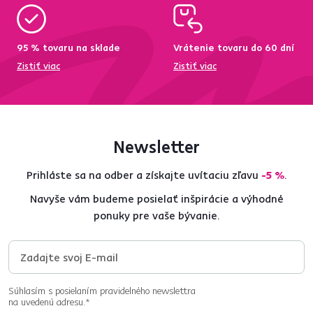
95 % tovaru na sklade
Vrátenie tovaru do 60 dní
Zistiť viac
Zistiť viac
Newsletter
Prihláste sa na odber a získajte uvítaciu zľavu
-5 %
.
Navyše vám budeme posielať inšpirácie a výhodné
ponuky pre vaše bývanie.
Súhlasím s posielaním pravidelného newslettra
na uvedenú adresu.*