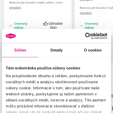
Recenzia pre rovnaký model, avšak v inom
prevedení
.
Recenzia pre rovnaký mod
prevedení
.
Overený
Užitočné
Overený
nákup
(0x)
nákup
Všetky recenzie
Súhlas
Detaily
O cookies
Táto webstránka používa súbory cookies
Na prispôsobenie obsahu a reklám, poskytovanie funkcií
Podobné produkty
sociálnych médií a analýzu návštevnosti používame
súbory cookie. Informácie o tom, ako používate naše
webové stránky, poskytujeme aj našim partnerom v
Vynáška
Vynáška
V
oblasti sociálnych médií, inzercie a analýzy. Títo partneri
môžu príslušné informácie skombinovať s ďalšími
údajmi, ktoré ste im poskytli alebo ktoré od vás získali,