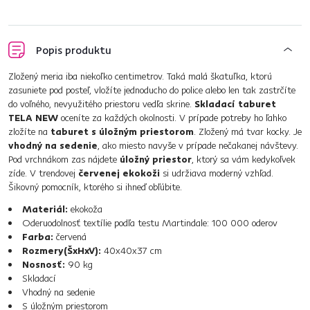
Popis produktu
Zložený meria iba niekoľko centimetrov. Taká malá škatuľka, ktorú
zasuniete pod posteľ, vložíte jednoducho do police alebo len tak zastrčíte
do voľného, nevyužitého priestoru vedľa skrine.
Skladací taburet
TELA NEW
oceníte za každých okolnosti. V prípade potreby ho ľahko
zložíte na
taburet s úložným priestorom
. Zložený má tvar kocky. Je
vhodný na sedenie
, ako miesto navyše v prípade nečakanej návštevy.
Pod vrchnákom zas nájdete
úložný priestor
, ktorý sa vám kedykoľvek
zíde. V trendovej
červenej ekokoži
si udržiava moderný vzhľad.
Šikovný pomocník, ktorého si ihneď obľúbite.
Materiál:
ekokoža
Oderuodolnosť textílie podľa testu Martindale: 100 000 oderov
Farba:
červená
Rozmery(ŠxHxV):
40x40x37 cm
Nosnosť:
90 kg
Skladací
Vhodný na sedenie
S úložným priestorom