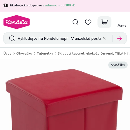
Ekologická doprava
zadarmo nad 199 €
4,7
31 285
overených produktových recenzií
Menu
Úvod
Obývačka
Taburetky
Skladací taburet, ekokoža červená, TELA N
Vynáška