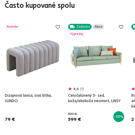
Často kupované spolu
Novinka
Zadarmo
Akcia
Výpredaj
4,6
1
Dizajnová lavica, sivá látka,
Celočalúnený 3- sed,
Ro
SUNDO
koža/ekokoža neomint, LINSY
el
b
L
899 €
-33%
79 €
599 €
2