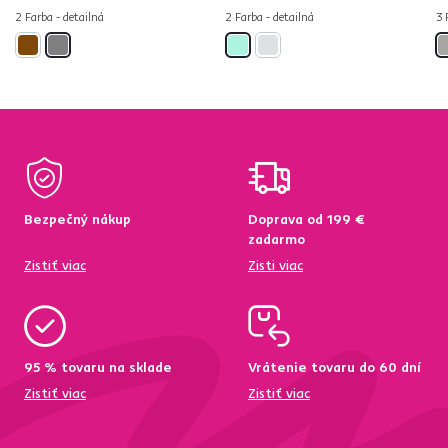
2 Farba - detailná
2 Farba - detailná
3 
Bezpečný nákup
Doprava od 199 €
zadarmo
Zistiť viac
Zisti viac
95 % tovaru na sklade
Vrátenie tovaru do 60 dní
Zistiť viac
Zistiť viac