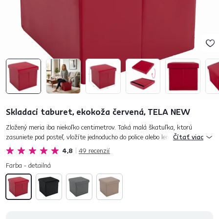
Skladací taburet, ekokoža červená, TELA NEW
Zložený meria iba niekoľko centimetrov. Taká malá škatuľka, ktorú
zasuniete pod posteľ, vložíte jednoducho do police alebo len tak zastrčíte
Čítať viac
do voľného, nevyužitého priestoru vedľa skrine. Skladací ta...
4,8
49
recenzií
Farba - detailná