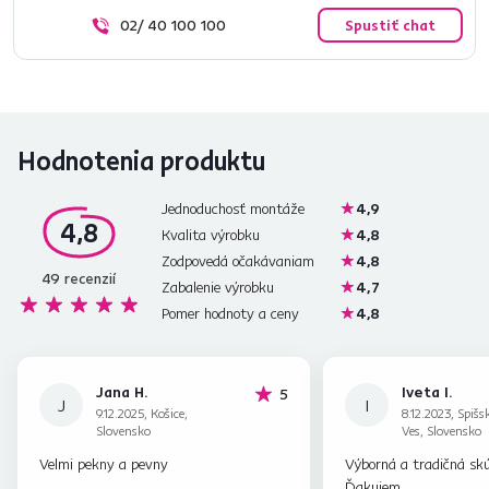
02/ 40 100 100
Spustiť chat
Hodnotenia produktu
Jednoduchosť montáže
4,9
4,8
Kvalita výrobku
4,8
Zodpovedá očakávaniam
4,8
49
recenzií
Zabalenie výrobku
4,7
Pomer hodnoty a ceny
4,8
Jana H.
Iveta I.
hviezdičiek
5
J
I
9.12.2025, Košice,
8.12.2023, Spiš
Slovensko
Ves, Slovensko
Velmi pekny a pevny
Výborná a tradičná skú
Ďakujem.