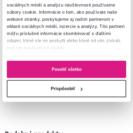
sociálnych médií a analýzu návštevnosti používame
Rozmery a špecifikácie
súbory cookie. Informácie o tom, ako používate naše
webové stránky, poskytujeme aj našim partnerom v
oblasti sociálnych médií, inzercie a analýzy. Títo partneri
Informácie o balení
môžu príslušné informácie skombinovať s ďalšími
údajmi, ktoré ste im poskytli alebo ktoré od vás získali,
Montážny návod
keď ste používali ich služby.
Povoliť všetko
Nenašli ste požadované informácie?
Kontaktujte nás a my vám radi poradíme
Prispôsobiť
02/ 40 100 100
Spustiť chat