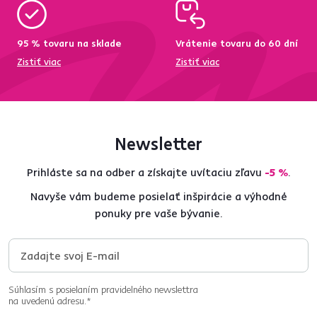
95 % tovaru na sklade
Vrátenie tovaru do 60 dní
Zistiť viac
Zistiť viac
Newsletter
Prihláste sa na odber a získajte uvítaciu zľavu
-5 %
.
Navyše vám budeme posielať inšpirácie a výhodné
ponuky pre vaše bývanie.
Súhlasím s posielaním pravidelného newslettra
na uvedenú adresu.*