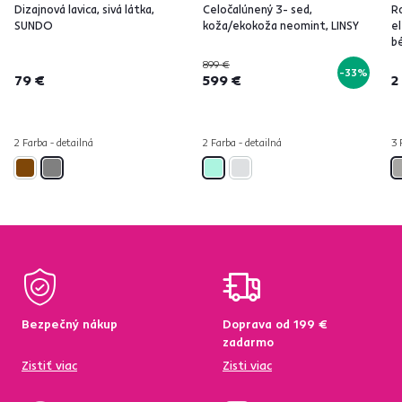
Dizajnová lavica, sivá látka,
Celočalúnený 3- sed,
Ro
SUNDO
koža/ekokoža neomint, LINSY
el
b
L
899 €
-33%
79 €
599 €
2
2 Farba - detailná
2 Farba - detailná
3 
Bezpečný nákup
Doprava od 199 €
zadarmo
Zistiť viac
Zisti viac