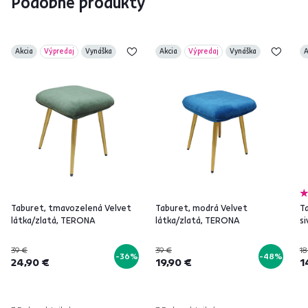
Podobné produkty
Akcia
Výpredaj
Vynáška
Akcia
Výpredaj
Vynáška
A
Taburet, tmavozelená Velvet
Taburet, modrá Velvet
Ta
látka/zlatá, TERONA
látka/zlatá, TERONA
s
39 €
39 €
18
-36%
-48%
24,90 €
19,90 €
1