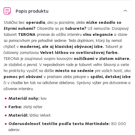
Popis produktu
Stolička bez
operadla
, ako ju poznáme, alebo
nízke sedadlo so
štyrmi nohami?
Obzeráte sa po
taburete?
Už nemusíte. Dizajnový
taburet
TERONA
prinesie do vášho interiéru
vlnu elegancie
a stane
sa pomocníkom pre pohodlné sedenie. Teda doplnkom, ktorý by nemal
chýbať v
modernej, ale aj klasickej obývacej izbe.
Taburet je
čalúnený zamatovou
Velvet látkou vo svetloružovej farbe.
TERONA je zaujímavá svojimi kovovými
nožičkami v zlatom nátere.
Je stabilná a pevná. V neposlednom rade je taburet veľmi šikovný a viete
ho prakticky využiť na ďalšie
miesto na sedenie
pre vašich hostí, ako
pomoc pri obúvaní
v predsieni alebo pokojne v
spálni, detskej izbe
či v chodbe len tak na odloženie oblečenia. Správny výber pre dotvorenie a
oživenie interiéru.
Materiál nohy:
kov
Farba:
zlatý náter
Materiál:
látka Velvet
Oderuodolnosť textílie podľa testu Martindale:
80 000
oderov