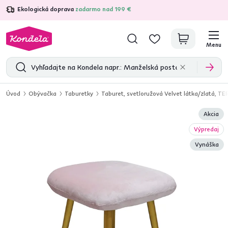
Ekologická doprava
zadarmo nad 199 €
4,7
31 157
overených produktových recenzií
Menu
Úvod
Obývačka
Taburetky
Taburet, svetloružová Velvet látka/zlatá, T
Akcia
Výpredaj
Vynáška