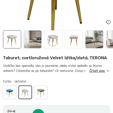
Taburet, svetloružová Velvet látka/zlatá, TERONA
Stolička bez operadla, ako ju poznáme, alebo nízke sedadlo so štyrmi
nohami? Obzeráte sa po taburete? Už nemusíte. Dizajnový taburet
Čítať viac
TERONA prinesie do vášho interiéru vlnu elegancie a stane sa...
Farba - detailná
39 €