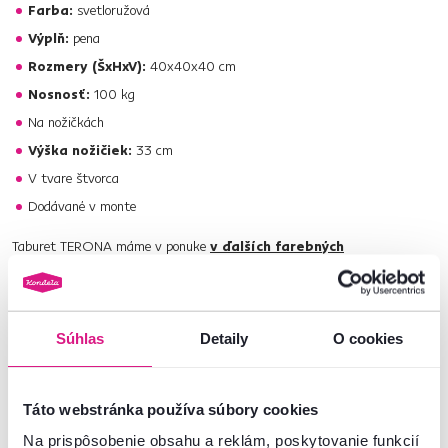
Farba:
svetloružová
Výplň:
pena
Rozmery (ŠxHxV):
40x40x40 cm
Nosnosť:
100 kg
Na nožičkách
Výška nožičiek:
33 cm
V tvare štvorca
Dodávané v monte
Taburet TERONA máme v ponuke
v ďalších farebných
prevedeniach
.
Prinášame oveľa viac. Vyberajte
z našej širokej ponuky taburetov
.
Súhlas
Detaily
O cookies
Číslo produktu : 0000290624
Táto webstránka používa súbory cookies
Základné parametre
Na prispôsobenie obsahu a reklám, poskytovanie funkcií