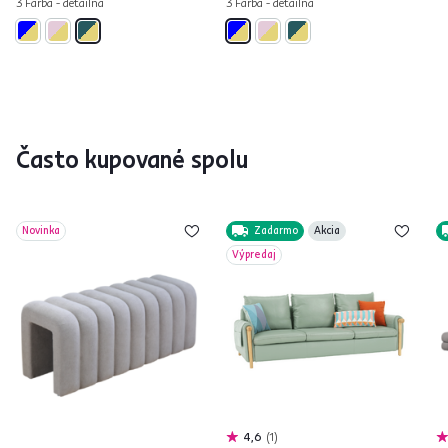
3 Farba - detailná
3 Farba - detailná
Často kupované spolu
Novinka
Zadarmo
Akcia
Výpredaj
4,6
1