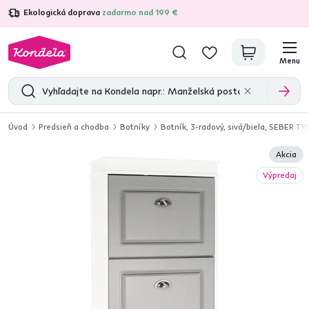
Ekologická doprava
zadarmo nad 199 €
4,7
31 211
overených produktových recenzií
Menu
Úvod
Predsieň a chodba
Botníky
Botník, 3-radový, sivá/biela, SEBER TY
Akcia
Výpredaj