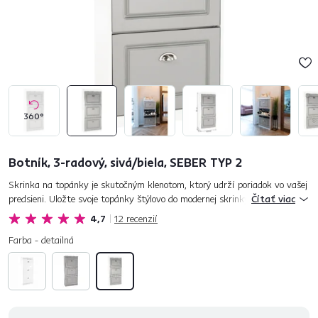
360°
Botník, 3-radový, sivá/biela, SEBER TYP 2
Skrinka na topánky je skutočným klenotom, ktorý udrží poriadok vo vašej
predsieni. Uložte svoje topánky štýlovo do modernej skrinky s menom
Čítať viac
SEBER TYP 2. Táto fešanda je vyrobená z drevotriesky v k...
4,7
12
recenzií
Farba - detailná