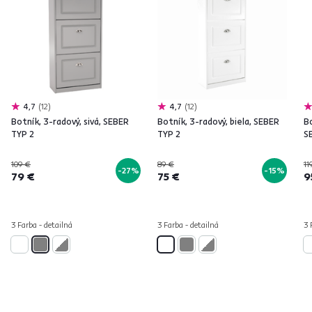
4,7
12
4,7
12
Botník, 3-radový, sivá, SEBER
Botník, 3-radový, biela, SEBER
Bo
TYP 2
TYP 2
S
109 €
89 €
11
-27%
-15%
79 €
75 €
9
3 Farba - detailná
3 Farba - detailná
3 