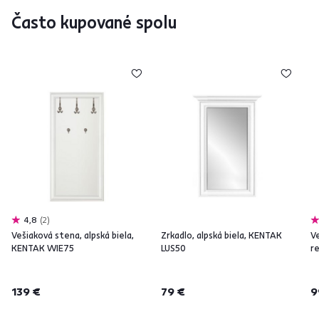
Často kupované spolu
4,8
2
Vešiaková stena, alpská biela,
Zrkadlo, alpská biela, KENTAK
Ve
KENTAK WIE75
LUS50
r
139 €
79 €
9