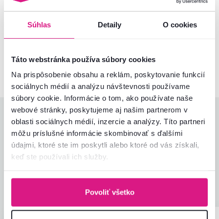
Súhlas
Detaily
O cookies
Nenašli ste požadované informácie?
Kontaktujte nás a my vám radi poradíme
02/ 40 100 100
Spustiť chat
Táto webstránka používa súbory cookies
Na prispôsobenie obsahu a reklám, poskytovanie funkcií
sociálnych médií a analýzu návštevnosti používame
súbory cookie. Informácie o tom, ako používate naše
webové stránky, poskytujeme aj našim partnerom v
Hodnotenia produktu
oblasti sociálnych médií, inzercie a analýzy. Títo partneri
môžu príslušné informácie skombinovať s ďalšími
Jednoduchosť montáže
4,8
údajmi, ktoré ste im poskytli alebo ktoré od vás získali,
4,7
Kvalita výrobku
4,4
keď ste používali ich služby.
Zodpovedá očakávaniam
4,8
12
recenzií
Zabalenie výrobku
5,0
Pomer hodnoty a ceny
4,6
Povoliť všetko