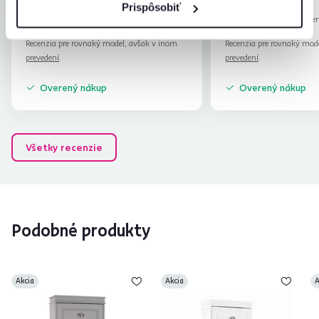
Denis C.
Božena M.
hviezdičiek
5
Prispôsobiť
D
B
27.2.2024, Myjava,
28.7.2026, Jase
Slovensko
Slovensko
Recenzia pre rovnaký model, avšak v inom
Recenzia pre rovnaký mod
prevedení
.
prevedení
.
Overený nákup
Overený nákup
Všetky recenzie
Podobné produkty
Akcia
Akcia
A