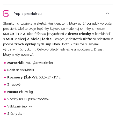
Popis produktu
Skrinka na topánky je skutočným klenotom, ktorý udrží poriadok vo vašej
predsieni. Uložte svoje topánky štýlovo do modernej skrinky s menom
SEBER TYP 2
. Táto fešanda je vyrobená z
drevotriesky
v kombinácii
s
MDF
v
sivej a bielej farbe
. Poskytuje dostatok úložného priestoru v
podobe
troch výklopných šuplíkov
. Botník zaujme aj svojimi
výraznými úchytkami. Celkovo pôsobí jedinečne a nadčasovo. Dizajn,
ktorý nikdy neomrzí.
Materiál:
MDF/drevotrieska
Farba:
sivá/biela
Rozmery (ŠxHxV):
53,5x24x117 cm
3-radový
Nosnosť:
75 kg
Vhodný na 12 párov topánok
Výklopné šuplíky
S úchytkami