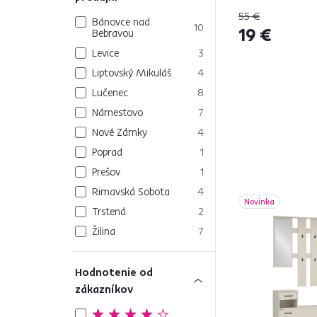
55 €
Bánovce nad
10
19 €
Bebravou
Levice
3
Liptovský Mikuláš
4
Lučenec
8
Námestovo
7
Nové Zámky
4
Poprad
1
Prešov
1
Rimavská Sobota
4
Novinka
Trstená
2
Žilina
7
Hodnotenie od
zákazníkov