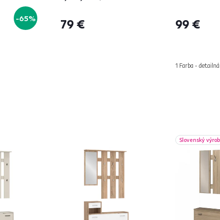
3
-65%
79 €
99 €
1 Farba - detailná
Slovenský výro