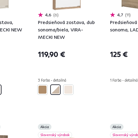
4,6
6
4,7
11
stava,
Predsieňová zostava, dub
Predsieňová
MECKI NEW
sonoma/biela, VIRA-
sonoma, L
MECKI NEW
119,90 €
125 €
3 Farba - detailná
1 Farba - detailná
Akcia
Akcia
Slovenský výrobok
Slovenský výro