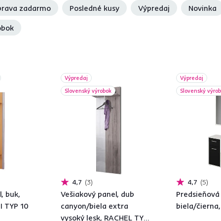
rava zadarmo
Posledné kusy
Výpredaj
Novinka
obok
Výpredaj
Výpredaj
Slovenský výrobok
Slovenský výro
4,7
3
4,7
5
, buk,
Vešiakový panel, dub
Predsieňová
SI TYP 10
canyon/biela extra
biela/čierna
vysoký lesk, RACHEL TYP