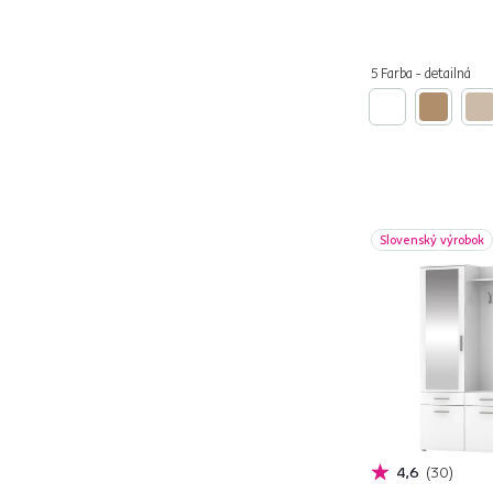
5 Farba - detailná
Hĺbka (cm)
od
do
Slovenský výrobok
Výška (cm)
od
do
4,6
30