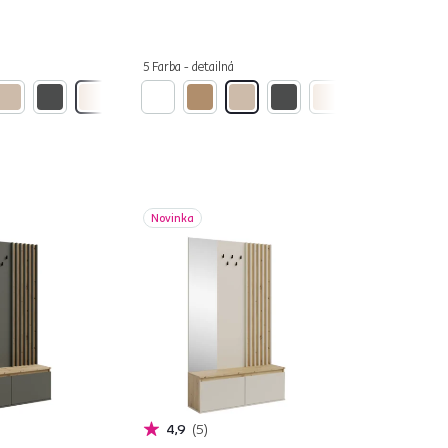
5 Farba - detailná
Novinka
4,9
5