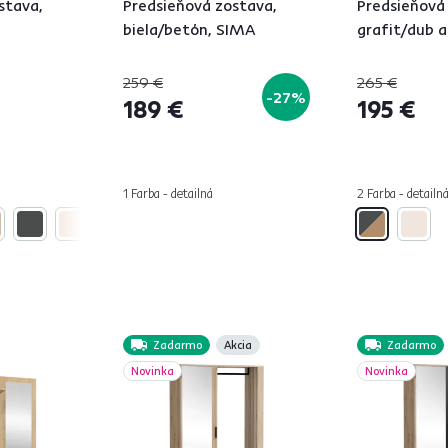
stava,
Predsieňová zostava,
Predsieňová
biela/betón, SIMA
grafit/dub a
259 €
265 €
-27%
189 €
195 €
1 Farba - detailná
2 Farba - detailn
Zadarmo
Akcia
Zadarmo
Novinka
Novinka