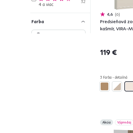
32
4 a viac
4,6
6
Farba
Predsieňová zo
kašmír, VIRA-
Čierna
4
119 €
Béžová
6
Zelená
1
Biela
17
3 Farba - detailná
Sivá
9
Hnedá
28
Materiál
Lišty MDF
1
Akcia
Výpredaj
MDF
3