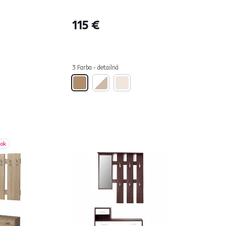
115 €
3 Farba - detailná
bok