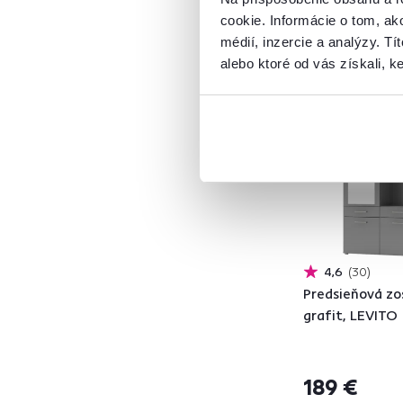
LEVITO
5
cookie. Informácie o tom, ak
LISSI
1
médií, inzercie a analýzy. Tí
LONDI
1
alebo ktoré od vás získali, ke
Slovenský výrobok
MECKI
1
MUNA
5
NODRI
2
NOKO-SINGA
1
RACHEL
1
REBEKA
2
SIMA
1
VENDY
1
4,6
30
VETLANDA
1
Predsieňová zo
VIRA-MECKI
3
grafit, LEVITO
Šírka (cm)
189 €
od
do