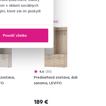
om v oblasti sociálnych
mi, ktoré ste im poskytli
bok
Slovenský výrobok
Povoliť všetko
4,6
30
 zostava,
Predsieňová zostava, dub
ITO
sonoma, LEVITO
189 €