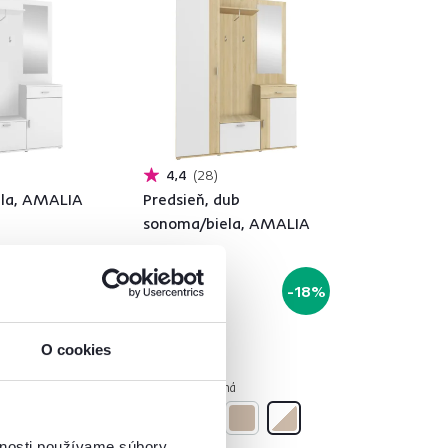
4,4
28
ela, AMALIA
Predsieň, dub
sonoma/biela, AMALIA
219 €
-18%
-18%
179 €
O cookies
á
4 Farba - detailná
vnosti používame súbory