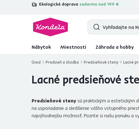
Ekologická doprava
zadarmo nad 199 €
4,7
31 285
overených produktových r
Nábytok
Miestnosti
Záhrada a hobby
Úvod
Predsieň a chodba
Predsieňové steny
Lacné p
Lacné predsieňové st
Predsieňové steny
sú praktickým a estetickým d
na usporiadanie a skrášlenie vášho vstupného prie
najvýhodnejšiu možnosť. Pozrite si našu ponuku a v