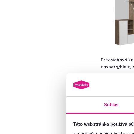
Drevotrieska
36
DTD
11
ABS hrany
2
Model
Predsieňová zo
ALIVA
3
ansberg/biela
AMALIA
4
DERIS
2
239 €
EBRAO
1
175 €
FANDU
4
GADIS
1
Súhlas
KENTAK
2
1 Farba - detailná
KOLI
1
Táto webstránka používa sú
LADA
1
Na prispôsobenie obsahu a r