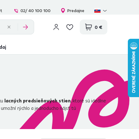
at
02/ 40 100 100
Predajne
0 €
daj
ku
lacných predsieňových stien
, ktoré sú ideálne
 umožní rýchlo a jednoducho nájsť tú