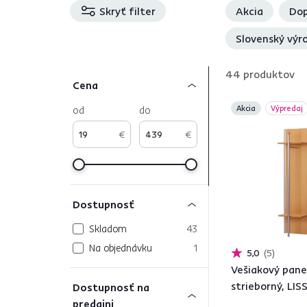
Skryť filter
Akcia
Dop
Slovenský výr
44
produktov
Cena
od
do
Akcia
Výpredaj
€
€
Dostupnosť
Skladom
43
Na objednávku
1
5,0
5
Vešiakový panel
strieborný, LIS
Dostupnosť na
predajni