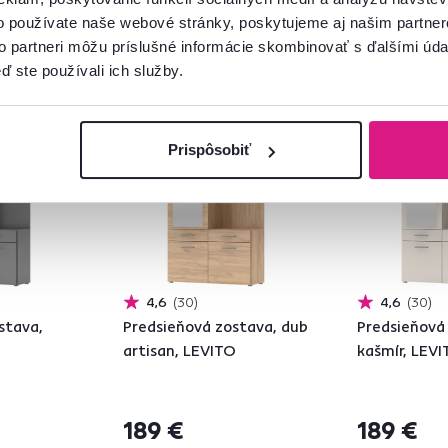
o používate naše webové stránky, poskytujeme aj našim partner
to partneri môžu príslušné informácie skombinovať s ďalšími údaj
ď ste používali ich služby.
Slovenský výrobok
Slovenský výro
Novinka
Prispôsobiť
4,6
30
4,6
30
stava,
Predsieňová zostava, dub
Predsieňová
artisan, LEVITO
kašmír, LEV
189 €
189 €