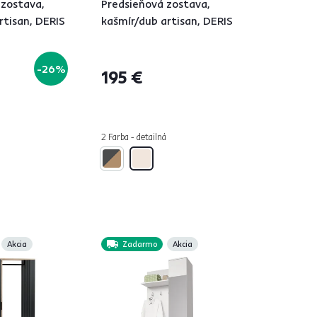
 zostava,
Predsieňová zostava,
rtisan, DERIS
kašmír/dub artisan, DERIS
-26%
195 €
á
2 Farba - detailná
Akcia
Zadarmo
Akcia