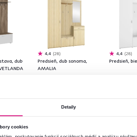
4,4
28
4,4
28
stava, dub
Predsieň, dub sonoma,
Predsieň, bi
, VETLANDA
AMALIA
219 €
219 €
-26%
-18%
179 €
179 €
Detaily
4 Farba - detailná
4 Farba - detailn
bory cookies
eklám, poskytovanie funkcií sociálnych médií a analýzu návšte