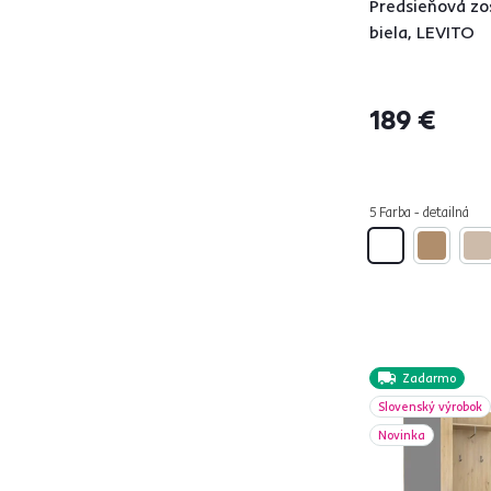
Predsieňová zo
biela, LEVITO
Vlastnosti
189 €
S dvierkami
20
PUSH OPEN
2
S vyklápacími
19
5 Farba - detailná
dvierkami
So zrkadlom
41
Lesk
3
S háčikmi
36
S vešiakovou tyčou
29
So zásuvkami
21
Zadarmo
S policami
37
Slovenský výrobok
Novinka
Dekór