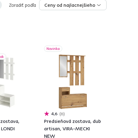
Zoradiť podľa
Ceny od najlacnejšieho
Ceny od najlacnejšieho
Novinka
bok
4,6
6
 zostava,
Predsieňová zostava, dub
, LONDI
artisan, VIRA-MECKI
NEW