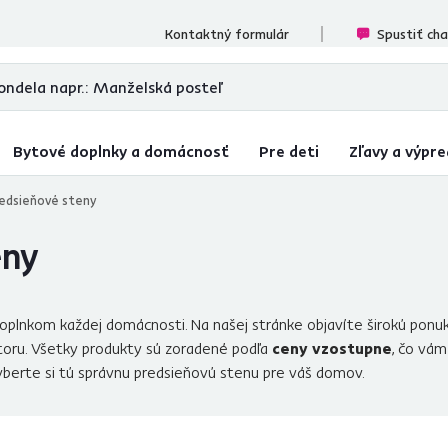
ecenzií
Kontaktný formulár
Spustiť ch
Bytové doplnky a domácnosť
Pre deti
Zľavy a výpre
redsieňové steny
eny
oplnkom každej domácnosti. Na našej stránke objavíte širokú ponu
storu. Všetky produkty sú zoradené podľa
ceny vzostupne
, čo vám
yberte si tú správnu predsieňovú stenu pre váš domov.