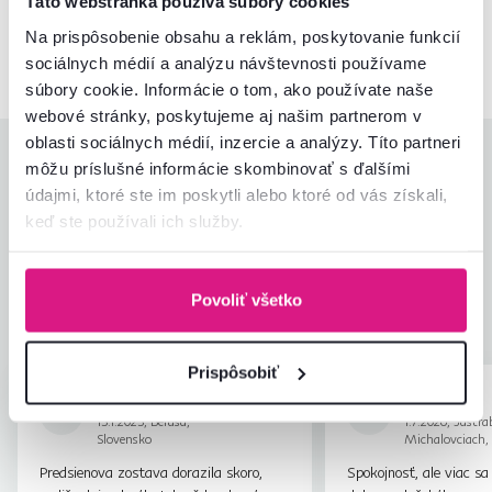
Táto webstránka používa súbory cookies
02/ 40 100 100
Spustiť chat
Na prispôsobenie obsahu a reklám, poskytovanie funkcií
sociálnych médií a analýzu návštevnosti používame
súbory cookie. Informácie o tom, ako používate naše
webové stránky, poskytujeme aj našim partnerom v
oblasti sociálnych médií, inzercie a analýzy. Títo partneri
Hodnotenia produktu
môžu príslušné informácie skombinovať s ďalšími
údajmi, ktoré ste im poskytli alebo ktoré od vás získali,
Jednoduchosť montáže
4,4
keď ste používali ich služby.
4,6
Kvalita výrobku
4,4
Zodpovedá očakávaniam
4,6
30
recenzií
Zabalenie výrobku
4,7
Povoliť všetko
Pomer hodnoty a ceny
4,6
Prispôsobiť
Adriána B.
Anonym
hviezdičiek
5
A
A
15.1.2025, Beluša,
1.7.2026, Jastrab
Slovensko
Michalovciach,
Predsienova zostava dorazila skoro,
Spokojnosť, ale viac sa