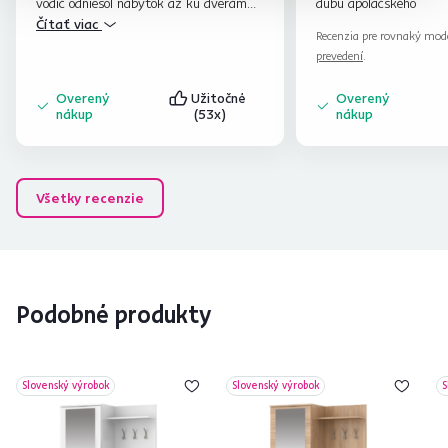
vodič odniesol nábytok až ku dverám
dubu apolačského
☺️ spokojnosť veľmi.
Čítať viac
Recenzia pre rovnaký mod
prevedení
.
Overený
Užitočné
Overený
nákup
(53x)
nákup
Všetky recenzie
Podobné produkty
Slovenský výrobok
Slovenský výrobok
S