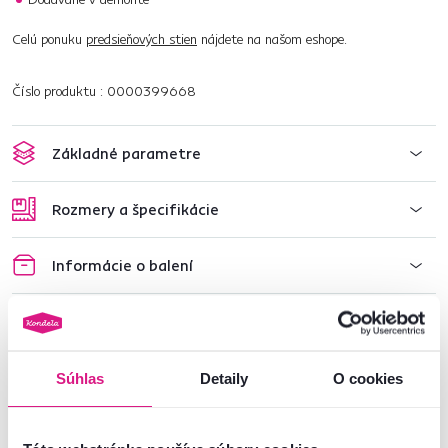
Celú ponuku
predsieňových stien
nájdete na našom eshope.
Číslo produktu : 0000399668
Základné parametre
Rozmery a špecifikácie
Informácie o balení
Montážny návod
Súhlas
Detaily
O cookies
Nenašli ste požadované informácie?
Kontaktujte nás a my vám radi poradíme