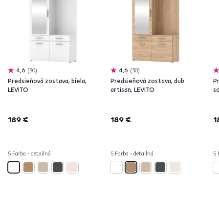
4,6
30
4,6
30
Predsieňová zostava, biela,
Predsieňová zostava, dub
P
LEVITO
artisan, LEVITO
s
189 €
189 €
1
5 Farba - detailná
5 Farba - detailná
5 