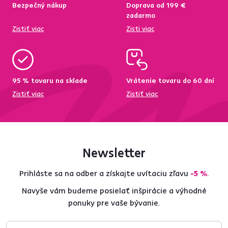
Bezpečný nákup
Doprava od 199 €
zadarmo
Zistiť viac
Zisti viac
95 % tovaru na sklade
Vrátenie tovaru do 60 dní
Zistiť viac
Zistiť viac
Newsletter
Prihláste sa na odber a získajte uvítaciu zľavu
-5 %
.
Navyše vám budeme posielať inšpirácie a výhodné
ponuky pre vaše bývanie.