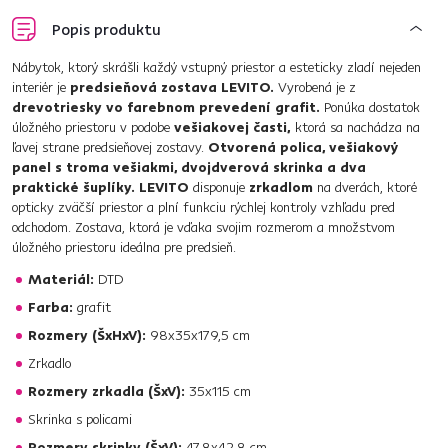
Popis produktu
Nábytok, ktorý skrášli každý vstupný priestor a esteticky zladí nejeden
interiér je
predsieňová zostava LEVITO.
Vyrobená je z
drevotriesky vo farebnom prevedení grafit.
Ponúka dostatok
úložného priestoru v podobe
vešiakovej časti,
ktorá sa nachádza na
ľavej strane predsieňovej zostavy.
Otvorená polica, vešiakový
panel s troma vešiakmi, dvojdverová skrinka a dva
praktické šuplíky.
LEVITO
disponuje
zrkadlom
na dverách, ktoré
opticky zväčší priestor a plní funkciu rýchlej kontroly vzhľadu pred
odchodom. Zostava, ktorá je vďaka svojim rozmerom a množstvom
úložného priestoru ideálna pre predsieň.
Materiál:
DTD
Farba:
grafit
Rozmery (ŠxHxV):
98x35x179,5 cm
Zrkadlo
Rozmery zrkadla (ŠxV):
35x115 cm
Skrinka s policami
Rozmery skrinky (ŠxV):
47,8x42,8 cm