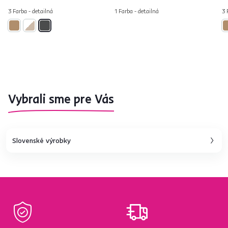
3 Farba - detailná
1 Farba - detailná
3 
Vybrali sme pre Vás
Slovenské výrobky