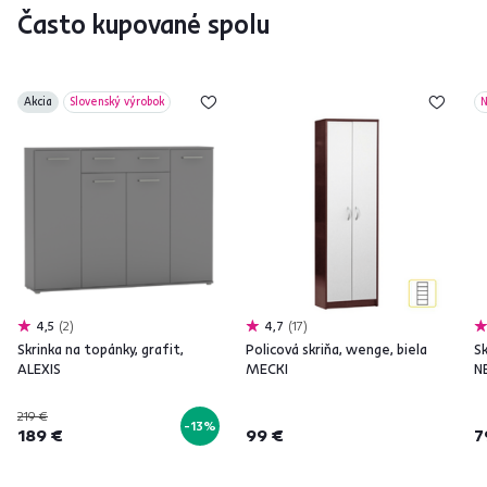
Často kupované spolu
Akcia
Slovenský výrobok
N
4,5
2
4,7
17
Skrinka na topánky, grafit,
Policová skriňa, wenge, biela
S
ALEXIS
MECKI
N
219 €
-13%
189 €
99 €
7