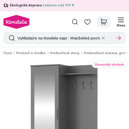
Ekologická doprava
zadarmo nad 199 €
4,7
31 211
overených produktových recenzií
Menu
Úvod
Predsieň a chodba
Predsieňové steny
Predsieňová zostava, grafit
Slovenský výrobok