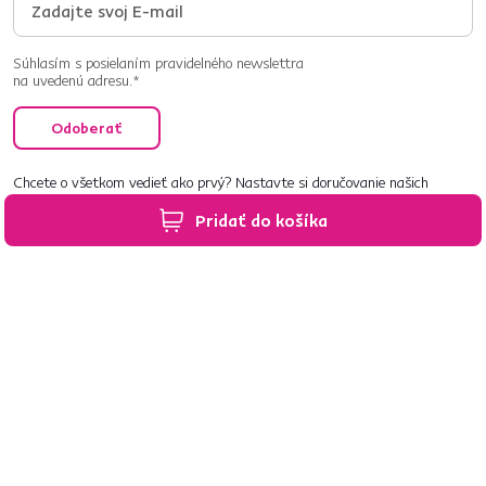
Súhlasím s posielaním pravidelného newslettra
na uvedenú adresu.*
Odoberať
Chcete o všetkom vedieť ako prvý? Nastavte si doručovanie našich
e‑mailov tak, aby vám nič neušlo.
Návod nájdete tu
.
Pridať do košíka