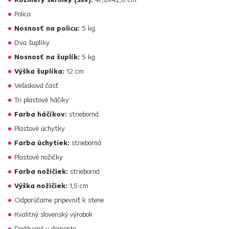
Polica
Nosnosť na policu:
5 kg
Dva šuplíky
Nosnosť na šuplík:
5 kg
Výška šuplíka:
12 cm
Vešiaková časť
Tri plastové háčiky
Farba háčíkov:
strieborná
Plastové úchytky
Farba úchytiek:
strieborná
Plastové nožičky
Farba nožičiek:
strieborná
Výška nožičiek:
1,5 cm
Odporúčame pripevniť k stene
Kvalitný slovenský výrobok
Dodávané v demonte