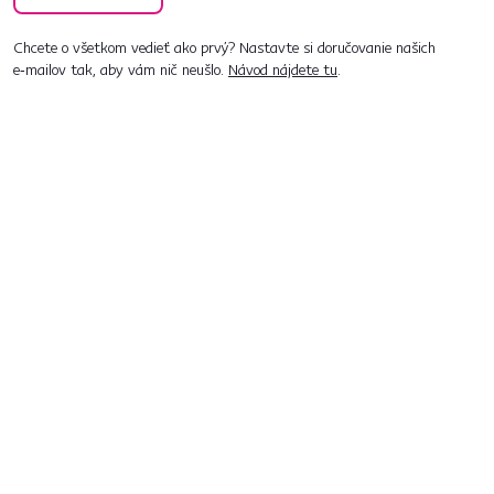
Chcete o všetkom vedieť ako prvý? Nastavte si doručovanie našich
e‑mailov tak, aby vám nič neušlo.
Návod nájdete tu
.
Predajne po celom Slovensku