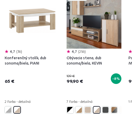
4,7
36
4,7
256
Konferenčný stolík, dub
Obývacia stena, dub
Po
sonoma/biela, PIANI
sonoma/biela, KEVIN
M
109 €
-8%
65 €
99,90 €
9
2 Farba - detailná
7 Farba - detailná
1 