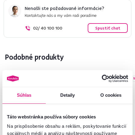
Nenašli ste požadované informácie?
Kontaktujte nás a my vám radi poradíme
02/ 40 100 100
Spustiť chat
Podobné produkty
Výpredaj
Slovenský výrobok
Slovenský výrobok
N
Súhlas
Detaily
O cookies
Táto webstránka používa súbory cookies
Na prispôsobenie obsahu a reklám, poskytovanie funkcií
sociálnych médií a analýzu návštevnosti používame