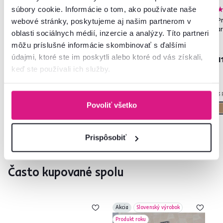
súbory cookie. Informácie o tom, ako používate naše
4,7
5
4,7
11
Predsieňová zostava, biela/
Predsieňová zostava, dub
P
webové stránky, poskytujeme aj našim partnerom v
čierna, LONDI
sonoma, LADA NEW
a
oblasti sociálnych médií, inzercie a analýzy. Títo partneri
môžu príslušné informácie skombinovať s ďalšími
údajmi, ktoré ste im poskytli alebo ktoré od vás získali,
99 €
125 €
1
keď ste používali ich služby.
1 Farba - detailná
1 Farba - detailná
3 
Povoliť všetko
Prispôsobiť
Často kupované spolu
Akcia
Slovenský výrobok
Produkt roku