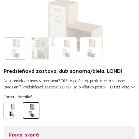
Predsieňová zostava, dub sonoma/biela, LONDI
Neporiadok a chaos v predsieni? Túžite po čistej, praktickej a vkusnej
predsieni? Predsieňová zostava LONDI sa o všetko postará. Vyrobená je z
Čítať viac
kvalitnej laminovanej DTD vo farebnom prevedení dub...
Farba - detailná
Predaj skončil