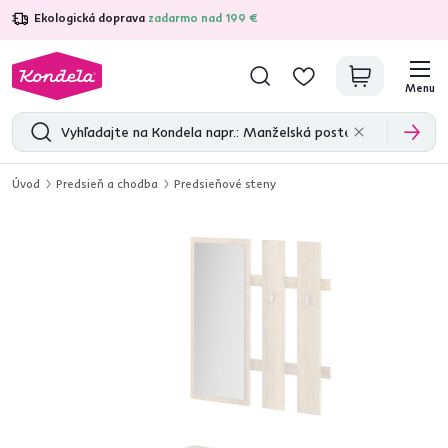
Ekologická doprava
zadarmo nad 199 €
4,7
31 211
overených produktových recenzií
Menu
Úvod
Predsieň a chodba
Predsieňové steny