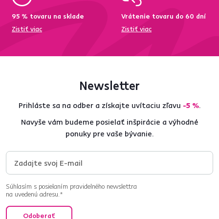
95 % tovaru na sklade
Vrátenie tovaru do 60 dní
Zistiť viac
Zistiť viac
Newsletter
Prihláste sa na odber a získajte uvítaciu zľavu
-5 %
.
Navyše vám budeme posielať inšpirácie a výhodné
ponuky pre vaše bývanie.
Súhlasím s posielaním pravidelného newslettra
na uvedenú adresu.*
Odoberať