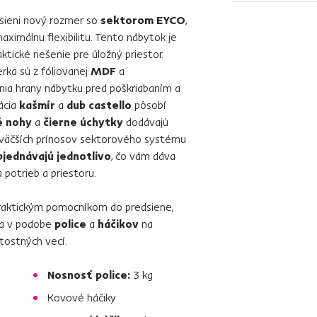
dsieni nový rozmer so
sektorom EYCO
,
maximálnu flexibilitu. Tento nábytok je
ktické riešenie pre úložný priestor.
ierka sú z fóliovanej
MDF
a
ánia hrany nábytku pred poškriabaním a
ácia
kašmír
a
dub castello
pôsobí
é nohy
a
čierne úchytky
dodávajú
ajväčších prínosov sektorového systému
bjednávajú jednotlivo
, čo vám dáva
 potrieb a priestoru.
raktickým pomocníkom do predsiene,
úka v podobe
police
a
háčikov
na
itostných vecí.
Nosnosť police:
3 kg
Kovové háčiky