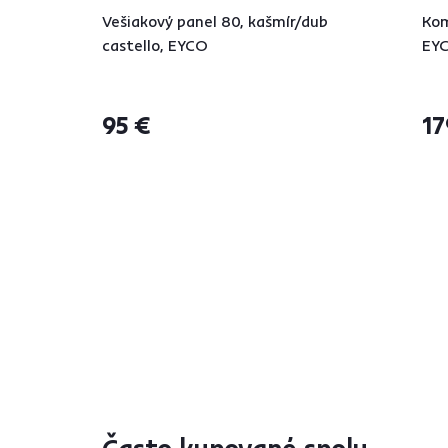
Vešiakový panel 80, kašmír/dub
Kom
castello, EYCO
EY
95 €
17