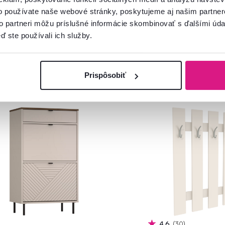
o používate naše webové stránky, poskytujeme aj našim partner
to partneri môžu príslušné informácie skombinovať s ďalšími údaj
ď ste používali ich služby.
Prispôsobiť
vinka
Slovenský výrobok
Novi
4,6
30