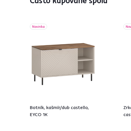
Často kupované spolu
Novinka
No
Botník, kašmír/dub castello,
Zrk
EYCO 1K
cas