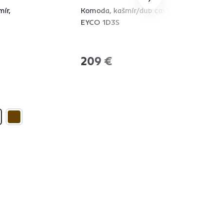
ír,
Komoda, kašmír/dub castello,
EYCO 1D3S
209 €