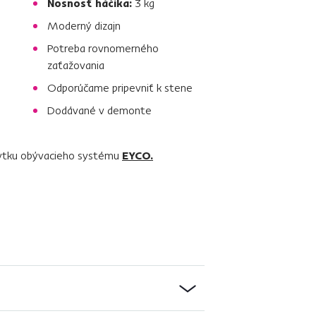
Nosnosť háčika:
3 kg
Moderný dizajn
Potreba rovnomerného
zaťažovania
Odporúčame pripevniť k stene
Dodávané v demonte
ábytku obývacieho systému
EYCO.