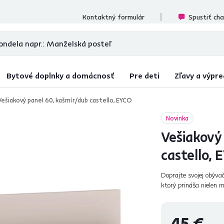
cenzií
Kontaktný formulár
Spustiť ch
Bytové doplnky a domácnosť
Pre deti
Zľavy a výpre
Vešiakový panel 60, kašmír/dub castello, EYCO
Novinka
Vešiakový
castello, 
Doprajte svojej obýva
ktorý prináša nielen m
ideálny pre každého, k
45 €