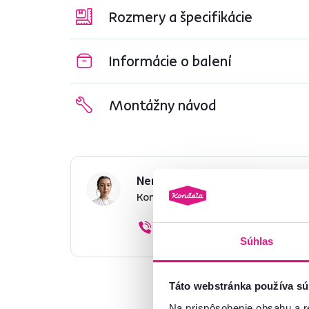
Rozmery a špecifikácie
Informácie o balení
Montážny návod
Nenašli ste požadované infor
Kontaktujte nás a my vám radi p
02/ 40 100 100
Súhlas
Táto webstránka používa sú
Na prispôsobenie obsahu a r