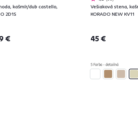
oda, kašmír/dub castello,
Vešiaková stena, kašm
CO 2D1S
KORADO NEW KV11
9 €
45 €
5 Farba - detailná