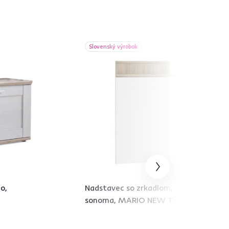
Slovenský výrobok
o,
Nadstavec so zrkadlom, dub
sonoma, MARIO NEW TYP E