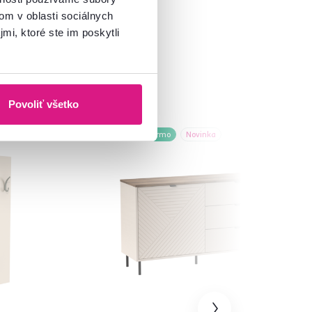
om v oblasti sociálnych
mi, ktoré ste im poskytli
Povoliť všetko
nka
Zadarmo
Novinka