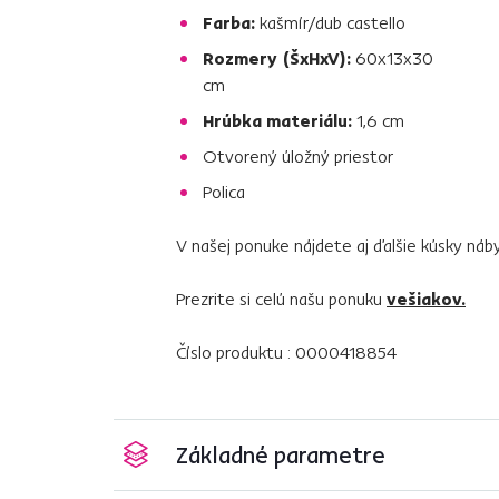
Farba:
kašmír/dub castello
Rozmery (ŠxHxV):
60x13x30
cm
Hrúbka materiálu:
1,6 cm
Otvorený úložný priestor
Polica
V našej ponuke nájdete aj ďalšie kúsky n
Prezrite si celú našu ponuku
vešiakov.
Číslo produktu : 0000418854
Základné parametre