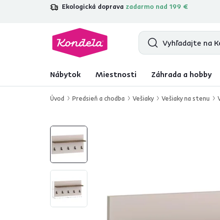
Ekologická doprava
zadarmo nad 199 €
4,7
31 211
overených produktových re
Nábytok
Miestnosti
Záhrada a hobby
Úvod
Predsieň a chodba
Vešiaky
Vešiaky na stenu