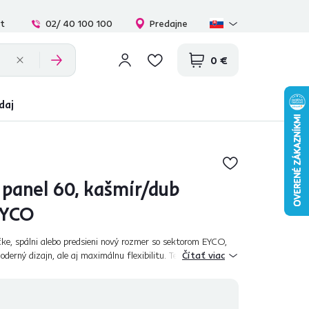
at
02/ 40 100 100
Predajne
0 €
daj
 panel 60, kašmír/dub
EYCO
čke, spálni alebo predsieni nový rozmer so sektorom EYCO,
oderný dizajn, ale aj maximálnu flexibilitu. Tento nábytok je
Čítať viac
to hľadá št...