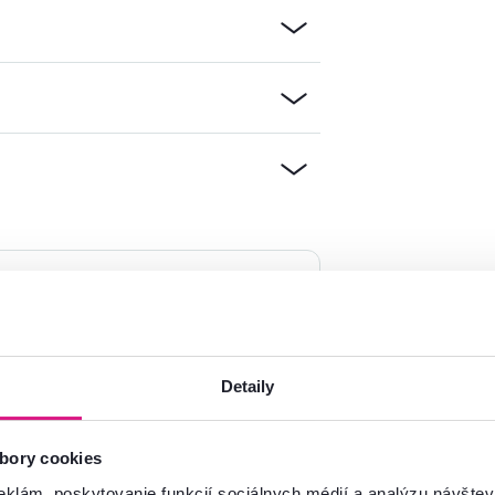
mácie?
oradíme
Spustiť chat
Detaily
bory cookies
eklám, poskytovanie funkcií sociálnych médií a analýzu návšte