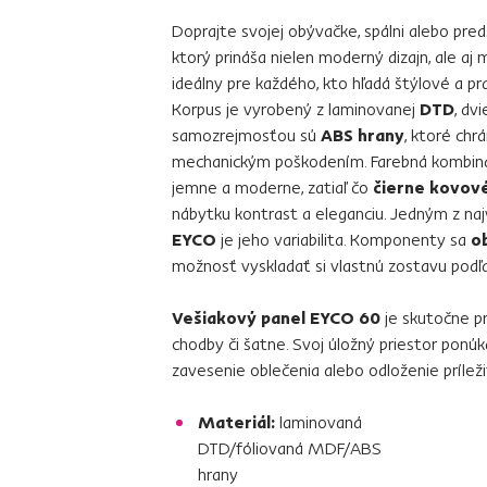
Doprajte svojej obývačke, spálni alebo pre
ktorý prináša nielen moderný dizajn, ale aj 
ideálny pre každého, kto hľadá štýlové a pra
Korpus je vyrobený z laminovanej
DTD
, dv
samozrejmosťou sú
ABS hrany
, ktoré chr
mechanickým poškodením. Farebná kombin
jemne a moderne, zatiaľ čo
čierne kovov
nábytku kontrast a eleganciu. Jedným z n
EYCO
je jeho variabilita. Komponenty sa
o
možnosť vyskladať si vlastnú zostavu podľa
Vešiakový panel EYCO 60
je skutočne p
chodby či šatne. Svoj úložný priestor pon
zavesenie oblečenia alebo odloženie prílež
Materiál:
laminovaná
DTD/fóliovaná MDF/ABS
hrany