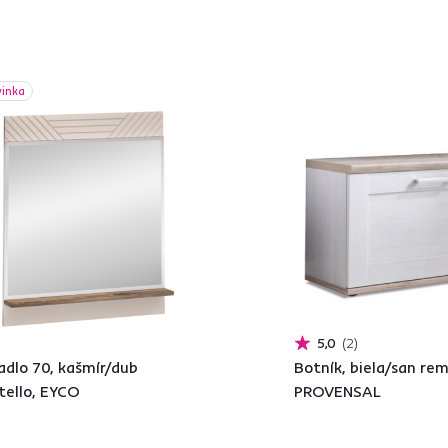
vinka
5,0
2
adlo 70, kašmír/dub
Botník, biela/san rem
tello, EYCO
PROVENSAL