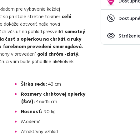
Dostupno
kladom pre vybavenie každej
ď sa pri stole stretne takmer
celá
Dostupné
 dokáže dotvoriť naša nová
ách vás už na pohľad presvedčí
samotný
Stráženie
ia časť s opierkou na chrbát a ruky
vo farebnom prevedení smaragdová.
é nohy v prevedení
gold chróm -zlatý.
 náruči vám bude pohodlné akékoľvek
Šírka sedu:
43 cm
Rozmery chrbtovej opierky
(ŠxV):
46x45 cm
Nosnosť:
90 kg
Moderná
Atraktívny vzhľad