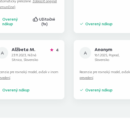
tomaticky preložené.
Zobraziť originál
umunčina)
Overený
Užitočné
nákup
(1x)
Overený nákup
Alžbeta M.
Anonym
hviezdičky
4
A
A
23.11.2023, Nižná
16.1.2025, Poprad,
Sitnica, Slovensko
Slovensko
cenzia pre rovnaký model, avšak v inom
Recenzia pre rovnaký model, avša
evedení
.
prevedení
.
Overený nákup
Overený nákup