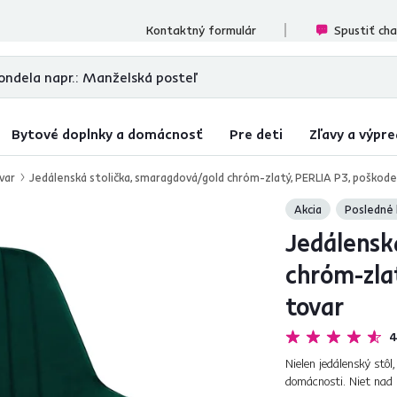
cenzií
Kontaktný formulár
Spustiť ch
Bytové doplnky a domácnosť
Pre deti
Zľavy a výpre
var
Jedálenská stolička, smaragdová/gold chróm-zlatý, PERLIA P3, poškod
Akcia
Posledné 
Jedálensk
chróm-zla
tovar
4
Nielen jedálenský stôl
domácnosti. Niet nad 