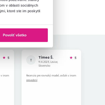
om v oblasti sociálnych
mi, ktoré ste im poskytli
Povoliť všetko
Tímea Š.
hviezdičiek
hviezdičiek
5
5
T
11.4.2023, Levice,
Slovensko
k v inom
Recenzia pre rovnaký model, avšak v inom
prevedení
.