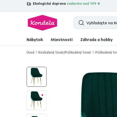
Ekologická doprava
zadarmo nad 199 €
4,7
31 157
overených produktových re
Nábytok
Miestnosti
Záhrada a hobby
Úvod
Rozbalený tovar/Poškodený tovar
Poškodený to