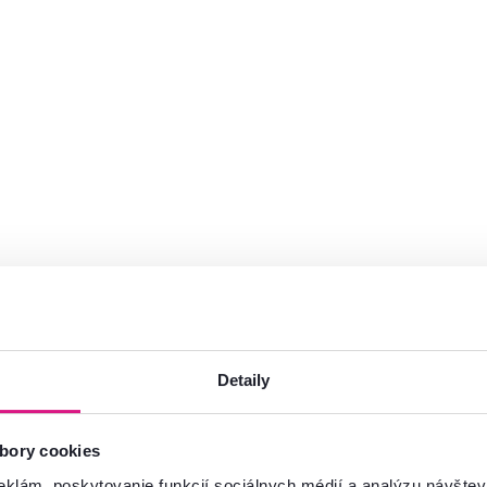
Detaily
mácie?
bory cookies
oradíme
eklám, poskytovanie funkcií sociálnych médií a analýzu návšte