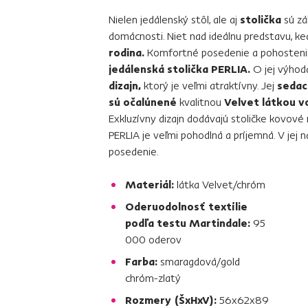
Nielen jedálenský stôl, ale aj
stolička
sú zá
domácnosti. Niet nad ideálnu predstavu, ke
rodina.
Komfortné posedenie a pohostenie
jedálenská stolička PERLIA.
O jej výhod
dizajn,
ktorý je veľmi atraktívny. Jej
sedac
sú očalúnené
kvalitnou
Velvet látkou 
Exkluzívny dizajn dodávajú stoličke kovov
PERLIA je veľmi pohodlná a príjemná. V jej
posedenie.
Materiál:
látka Velvet/chróm
Oderuodolnosť textílie
podľa testu Martindale:
95
000 oderov
Farba:
smaragdová/gold
chróm-zlatý
Rozmery (ŠxHxV):
56x62x89