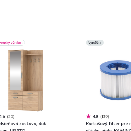
venský výrobok
Vynáška
4,6
30
4,8
139
dsieňová zostava, dub
Kartušový filter pre
isan, LEVITO
vírivky, biela, KAMIN