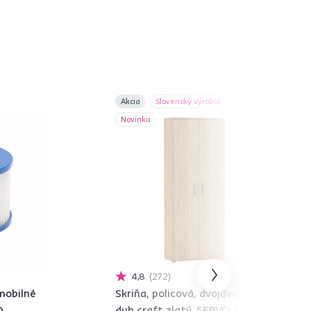
Akcia
Slovenský výrobok
Novinka
4,8
272
 mobilné
Skriňa, policová, dvojdverová,
O
dub craft zlatý, SERVO TYP 1