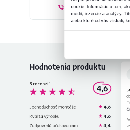
02/ 40 100 100
cookie. Informácie o tom, ak
médií, inzercie a analýzy. Tí
alebo ktoré od vás získali, ke
Hodnotenia produktu
5
recenzií
4,6
St
ob
mi
Jednoduchosť montáže
4,6
Ma
Č
pe
Kvalita výrobku
4,6
Re
od
Zodpovedá očakávaniam
4,4
pr