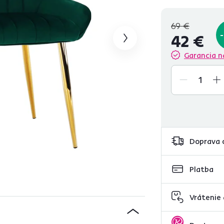
rodina. Komfortné pos
69 €
42 €
Garancia n
Doprava 
Platba
Vrátenie