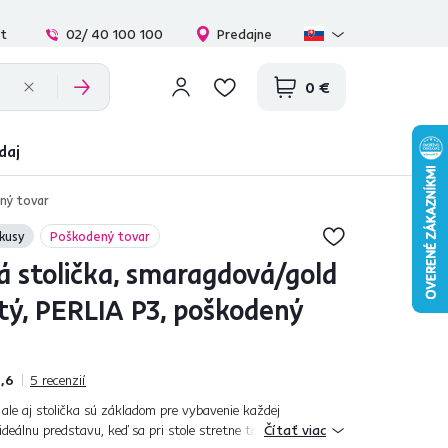
at
02/ 40 100 100
Predajne
0 €
daj
ený tovar
kusy
Poškodený tovar
á stolička, smaragdová/gold
tý, PERLIA P3, poškodený
,6
5
recenzií
, ale aj stolička sú základom pre vybavenie každej
ideálnu predstavu, keď sa pri stole stretne takmer celá
Čítať viac