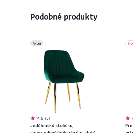
Podobné produkty
Akcia
Slo
4,6
5
Jedálenská stolička,
Pre
smaragdová/gold chróm-zlatý,
art