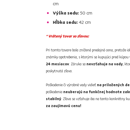
cm
Výška sedu:
50 cm
Hĺbka sedu:
42 cm
* Vrátený tovar so zľavou:
Pri tomto tovare bola znížená predajná cena, pretože i
známky opotrebenia, s ktorými sa kupujúci pred kúpou
24 mesiacov
. Záruka sa
nevzťahuje na vady
, kt
poskytnutá zľava.
Poškodenie či výrobné vady vidieť
na priložených de
poškodenia
neuberajú na funkčnej hodnote za
stabilný
. Zľava sa vzťahuje iba na tento konkrétny k
za zaujímavú cenu!