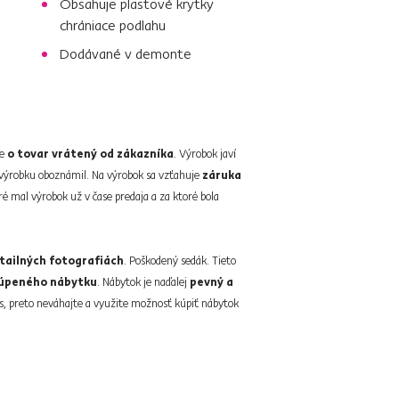
Obsahuje plastové krytky
chrániace podlahu
Dodávané v demonte
de
o tovar vrátený od zákazníka
. Výrobok javí
 výrobku oboznámil. Na výrobok sa vzťahuje
záruka
oré mal výrobok už v čase predaja a za ktoré bola
tailných fotografiách
. Poškodený sedák. Tieto
kúpeného nábytku
. Nábytok je naďalej
pevný a
us, preto neváhajte a využite možnosť kúpiť nábytok