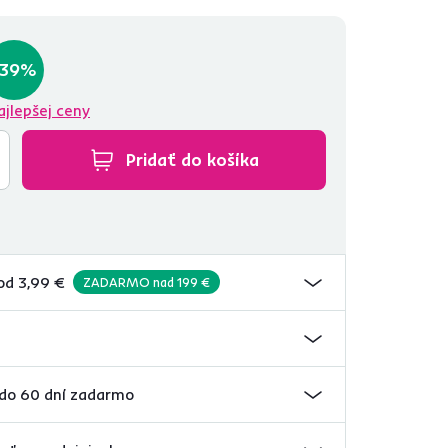
edenie a pohostenie doká...
-39%
ajlepšej ceny
Pridať do košíka
od 3,99 €
ZADARMO nad 199 €
 do 60 dní zadarmo