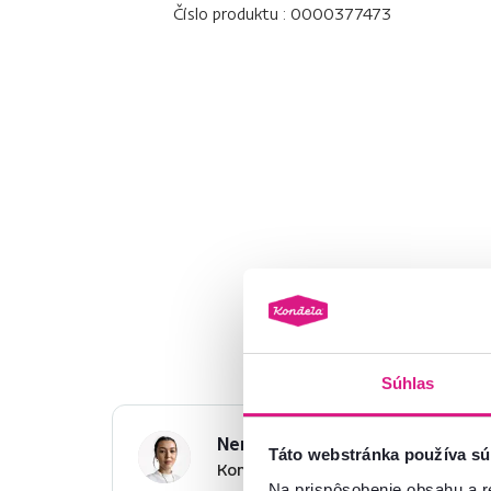
Číslo produktu : 0000377473
Základné parametre
Rozmery a špecifikácie
Informácie o balení
Súhlas
Nenašli ste požadované infor
Táto webstránka používa sú
Kontaktujte nás a my vám radi p
Na prispôsobenie obsahu a r