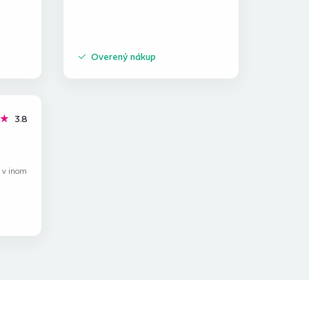
Overený nákup
hviezdičky
3.8
k v inom