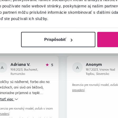
Spustiť chat
o používate naše webové stránky, poskytujeme aj našim partner
to partneri môžu príslušné informácie skombinovať s ďalšími údaj
ď ste používali ich služby.
Prispôsobiť
Adriana V.
Anonym
hviezdičiek
5
A
A
19.8.2023, Bucharest,
18.7.2023, Vranov Nad
Rumunsko
Topľou, Slovensko
oličky sú nádherné, farba ako na
Recenzia pre rovnaký model, avša
rázkoch, ani sivá ani béžová,
prevedení
.
moriadne príjemné a teplé.
teriály sú kvalitné, kovové nohy
ítať viac
vné a plyš jemný, mäkký, s hustou,
cenzia pre rovnaký model, avšak v inom
olnou tkaninou. Oplatí sa kúpiť!
evedení
.