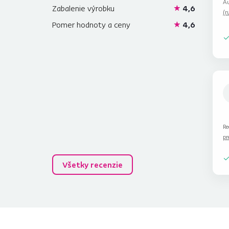
Au
Zabalenie výrobku
4,6
(r
Pomer hodnoty a ceny
4,6
Re
pr
Všetky recenzie