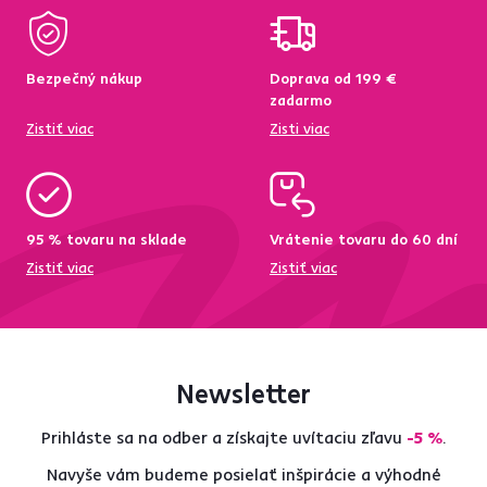
Bezpečný nákup
Doprava od 199 €
zadarmo
Zistiť viac
Zisti viac
95 % tovaru na sklade
Vrátenie tovaru do 60 dní
Zistiť viac
Zistiť viac
Newsletter
Prihláste sa na odber a získajte uvítaciu zľavu
-5 %
.
Navyše vám budeme posielať inšpirácie a výhodné