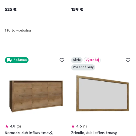
525 €
159 €
1 Farba - detailná
Zadarmo
Akcia
Výpredaj
Posledné kusy
4,9
5
4,6
1
Komoda, dub lefkas tmavý,
Zrkadlo, dub lefkas tmavý,