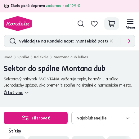
Ekologická doprava
zadarmo nad 199 €
4,7
31 285
overených produktových recenzií
Menu
Úvod
Spálňa
Kolekcie
Montana dub lefkas
Sektor do spálne Montana dub
Sektorový nábytok MONTANA vyžaruje teplo, harmóniu a súlad.
Jednoduchý spôsob, ako premeniť spálňu na útulné a harmonické miesto.
V prevedení dub lefkas.
Čítať viac
Filtrovať
Najobľúbenejšie
Štítky