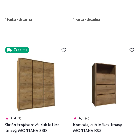
1 Farba - detailná
1 Farba - detailná
Zadarmo
4,4
1
4,5
6
Skriňa trojdverová, dub lefkas
Komoda, dub lefkas tmavý,
tmavý, MONTANA S3D
MONTANA KS3