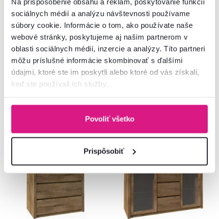
Na prispôsobenie obsahu a reklám, poskytovanie funkcií
4,7
8
5,0
1
sociálnych médií a analýzu návštevnosti používame
Komoda, dub lefkas tmavý,
Skriňa dvojdverová, dub lefkas
MONTANA K4D
tmavý, MONTANA S2D
súbory cookie. Informácie o tom, ako používate naše
webové stránky, poskytujeme aj našim partnerom v
oblasti sociálnych médií, inzercie a analýzy. Títo partneri
199 €
349 €
môžu príslušné informácie skombinovať s ďalšími
údajmi, ktoré ste im poskytli alebo ktoré od vás získali,
keď ste používali ich služby.
1 Farba - detailná
1 Farba - detailná
Povoliť všetko
Zadarmo
Zadarmo
Prispôsobiť