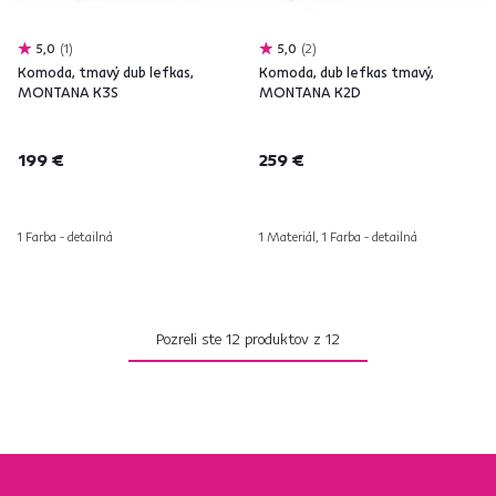
5,0
1
5,0
2
Komoda, tmavý dub lefkas,
Komoda, dub lefkas tmavý,
MONTANA K3S
MONTANA K2D
199 €
259 €
1 Farba - detailná
1 Materiál, 1 Farba - detailná
Pozreli ste
12
produktov z
12