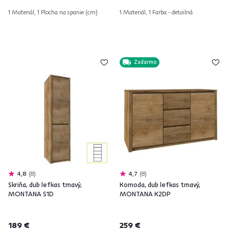
1 Materiál, 1 Plocha na spanie (cm)
1 Materiál, 1 Farba - detailná
Zadarmo
4,8
8
4,7
8
Skriňa, dub lefkas tmavý,
Komoda, dub lefkas tmavý,
MONTANA S1D
MONTANA K2DP
189 €
259 €