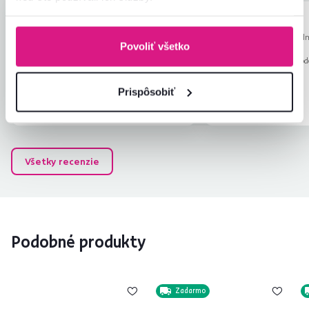
Šimon S.
Eva H.
hviezdičiek
5
Š
E
5.12.2025, Krpeľany,
4.12.2024, Predm
Povoliť všetko
Slovensko
Slovensko
Recenzia pre rovnaký model, avšak v inom
Recenzia pre rovnaký mod
prevedení
.
prevedení
.
Prispôsobiť
Overený nákup
Overený nákup
Všetky recenzie
Podobné produkty
Zadarmo