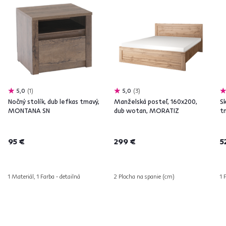
5,0
1
5,0
3
Nočný stolík, dub lefkas tmavý,
Manželská posteľ, 160x200,
Sk
MONTANA SN
dub wotan, MORATIZ
t
95 €
299 €
5
1 Materiál, 1 Farba - detailná
2 Plocha na spanie (cm)
1 