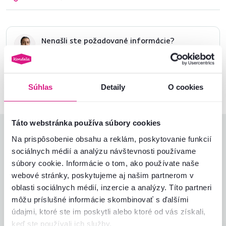
Nenašli ste požadované informácie?
Kontaktujte nás a my vám radi poradíme
02/ 40 100 100
Spustiť chat
Súhlas
Detaily
O cookies
Táto webstránka používa súbory cookies
Hodnotenia produktu
Na prispôsobenie obsahu a reklám, poskytovanie funkcií
sociálnych médií a analýzu návštevnosti používame
Jednoduchosť montáže
4,2
súbory cookie. Informácie o tom, ako používate naše
4,6
Kvalita výrobku
4,7
webové stránky, poskytujeme aj našim partnerom v
Zodpovedá očakávaniam
4,5
oblasti sociálnych médií, inzercie a analýzy. Títo partneri
6
recenzií
Zabalenie výrobku
5,0
môžu príslušné informácie skombinovať s ďalšími
Pomer hodnoty a ceny
4,7
údajmi, ktoré ste im poskytli alebo ktoré od vás získali,
keď ste používali ich služby.