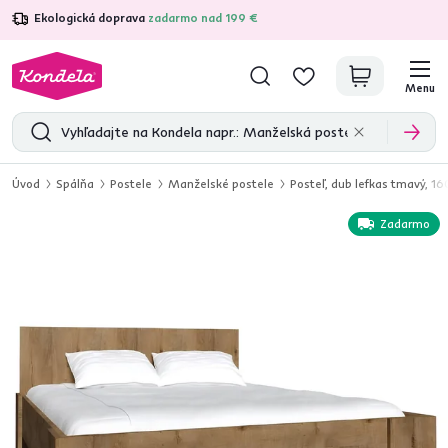
Ekologická doprava
zadarmo nad 199 €
4,7
31 285
overených produktových recenzií
Menu
Úvod
Spálňa
Postele
Manželské postele
Posteľ, dub lefkas tmavý, 
Zadarmo