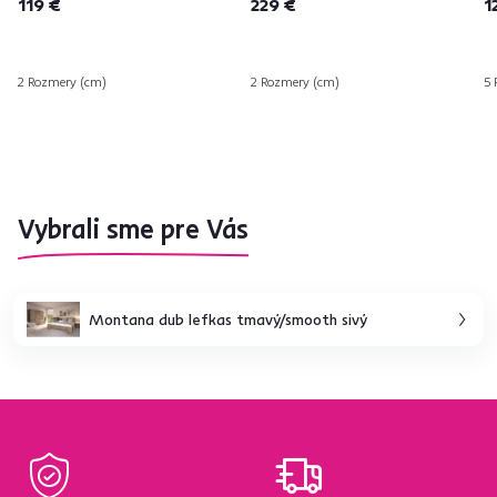
119 €
229 €
1
2 Rozmery (cm)
2 Rozmery (cm)
5 
Vybrali sme pre Vás
Montana dub lefkas tmavý/smooth sivý