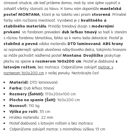
stresové situácie, ale keď prídeme domov, mali by sme úplne vypnúť a
zahodiť všetky starosti za hlavu. K tomu nám dopomôže
manželská
posteľ MONTANA
, ktorá je na takéto veci priam
stvorená
. Prírodné
farby vám rozžiaria miestnosť. Vyrobená je z
kvalitného a
stabilného materiálu
. Prináša trendový dizajn s
modernými
prvkami
. Vo farebnom prevedení
dub lefkas tmavý
sa hodí k stenám
s rôznou farebnou tématikou, ľahko sa k nemu ladia dekorácie. Posteľ je
stabilná a pevná
vďaka materiálu
DTD laminovaná
.
ABS hrany
sú najmodernejší spôsob ukončenia nábytkového dielca, takýmito hranami
sa môže pochváliť nádherná posteľ
Montana
.
Dvojlôžko
poskytuje
plochu na spanie
s rozmerom 160x200 cm
. Posteľ je dodávaná
s
latovým roštom
, bez matraca. Odporúčame zakúpiť
matrac s
rozmerom 160x200 cm
z našej ponuky. Nestrácajte čas!
Materiál:
DTD laminovaná
Farba:
Dub lefkas tmavý
Rozmery (ŠxHxV):
170x206x100 cm
Plocha na spanie (ŠxH):
160x200 cm
Nosnosť:
110 kg
Výška po rošt:
35 cm
Hrúbka materiálu: 22 mm
Posteľ dodávaná s latovým roštom a bez matraca
Odporúčame zakúpiť matrac s minimálnou výškou 13 cm