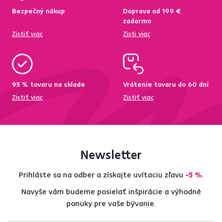
Bezpečný nákup
Doprava od 199 €
zadarmo
Zistiť viac
Zisti viac
95 % tovaru na sklade
Vrátenie tovaru do 60 dní
Zistiť viac
Zistiť viac
Newsletter
Prihláste sa na odber a získajte uvítaciu zľavu
-5 %
.
Navyše vám budeme posielať inšpirácie a výhodné
ponuky pre vaše bývanie.