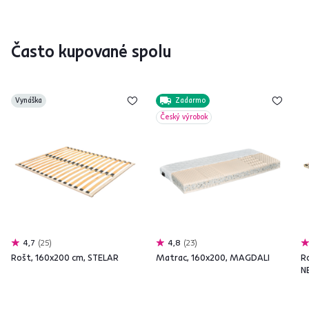
Často kupované spolu
Vynáška
Zadarmo
Český výrobok
4,7
25
4,8
23
Rošt, 160x200 cm, STELAR
Matrac, 160x200, MAGDALI
R
N