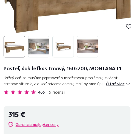
Posteľ, dub lefkas tmavý, 160x200, MONTANA L1
Každý deň sa musíme popasovať s množstvom problémov, zvládať
stresové situácie, ale keď prídeme domov, mali by sme úplne vypnúť a
Čítať viac
zahodiť všetky starosti za hlavu. K tomu nám dopomôže manželská
4,6
6
recenzií
posteľ...
315 €
Garancia najlepšej ceny