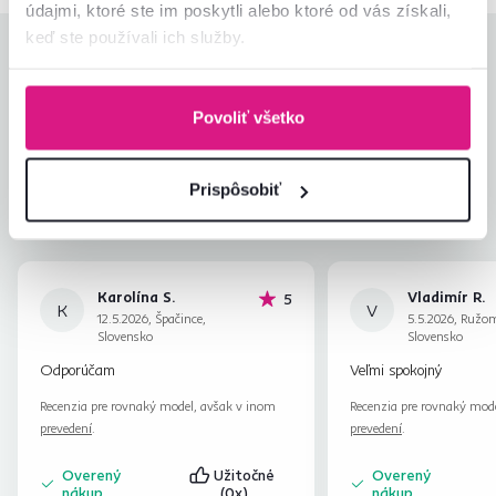
údajmi, ktoré ste im poskytli alebo ktoré od vás získali,
keď ste používali ich služby.
Hodnotenia produktu
Jednoduchosť montáže
4,7
Povoliť všetko
4,7
Kvalita výrobku
4,6
Zodpovedá očakávaniam
4,7
116
recenzií
Prispôsobiť
Zabalenie výrobku
4,8
Pomer hodnoty a ceny
4,7
Karolína S.
Vladimír R.
hviezdičiek
5
K
V
12.5.2026, Špačince,
5.5.2026, Ružo
Slovensko
Slovensko
Odporúčam
Veľmi spokojný
Recenzia pre rovnaký model, avšak v inom
Recenzia pre rovnaký mod
prevedení
.
prevedení
.
Overený
Užitočné
Overený
nákup
(0x)
nákup