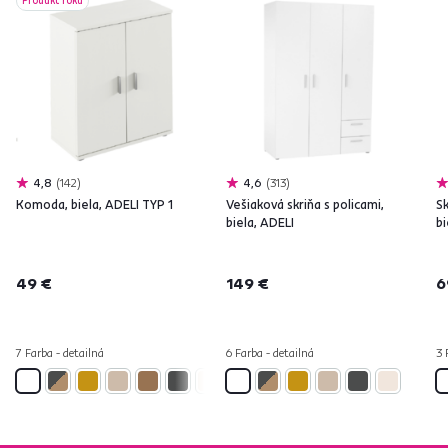
Produkt roku
4,8
142
4,6
313
Komoda, biela, ADELI TYP 1
Vešiaková skriňa s policami,
Sk
biela, ADELI
b
49 €
149 €
6
7 Farba - detailná
6 Farba - detailná
3 