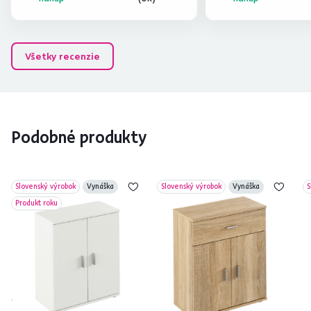
Všetky recenzie
Podobné produkty
Slovenský výrobok
Vynáška
Slovenský výrobok
Vynáška
S
Produkt roku