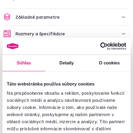
Základné parametre
Rozmery a špecifikácie
Informácie o balení
Súhlas
Detaily
O cookies
Montážny návod
Táto webstránka používa súbory cookies
Nenašli ste požadované informácie?
Na prispôsobenie obsahu a reklám, poskytovanie funkcií
sociálnych médií a analýzu návštevnosti používame
Kontaktujte nás a my vám radi poradíme
súbory cookie. Informácie o tom, ako používate naše
02/ 40 100 100
Spustiť chat
webové stránky, poskytujeme aj našim partnerom v
oblasti sociálnych médií, inzercie a analýzy. Títo partneri
môžu príslušné informácie skombinovať s ďalšími