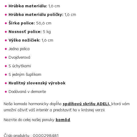
Hrúbka materiálu:
1,6 cm
Hrúbka materiálu poličky:
1,6 cm
Šírka police:
56,6 cm
Nosnosť police:
5 kg
Výška nožičiek:
1,6 cm
Jedna polica
Dvojdverová
S úchytkami
S jedným šuplíkom
Kvalitný slovenský výrobok
Dodávaná v demonte
Naša komoda harmonicky dopĺňa
spálňovú skriňu ADELI,
ktorá vám
umožní oživiť váš interiér a predstaviť ho v krásnej verzii.
Nazrite do celej našej ponuky
komôd
.
Číslo produktu : 0000298481