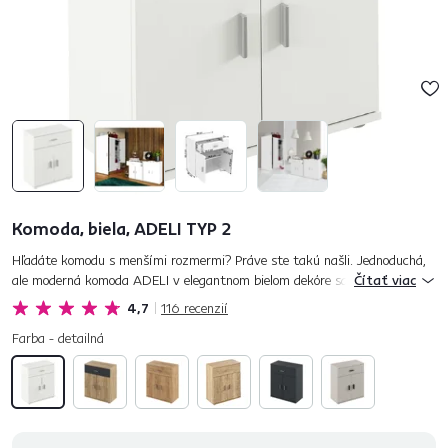
Komoda, biela, ADELI TYP 2
Hľadáte komodu s menšími rozmermi? Práve ste takú našli. Jednoduchá,
ale moderná komoda ADELI v elegantnom bielom dekóre sa ľahko
Čítať viac
kombinuje s akýmkoľvek interiérom, preto je vhodná takmer do každe...
4,7
116
recenzií
Farba - detailná