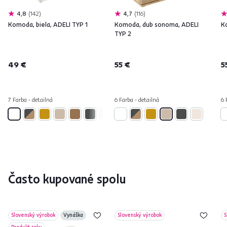
4,8
142
4,7
116
Komoda, biela, ADELI TYP 1
Komoda, dub sonoma, ADELI
K
TYP 2
49 €
55 €
5
7 Farba - detailná
6 Farba - detailná
6 
Často kupované spolu
Slovenský výrobok
Vynáška
Slovenský výrobok
S