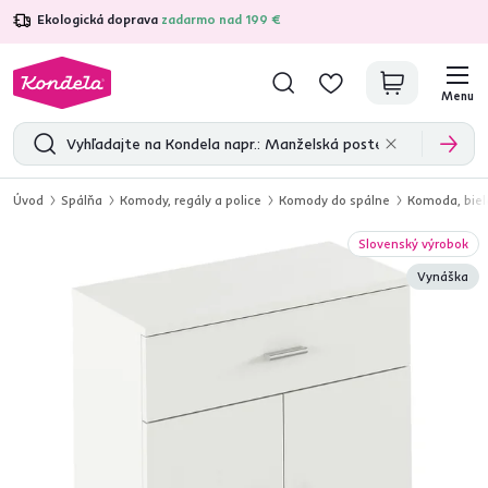
Ekologická doprava
zadarmo nad 199 €
4,7
31 157
overených produktových recenzií
Menu
Úvod
Spálňa
Komody, regály a police
Komody do spálne
Komoda, biel
Slovenský výrobok
Vynáška