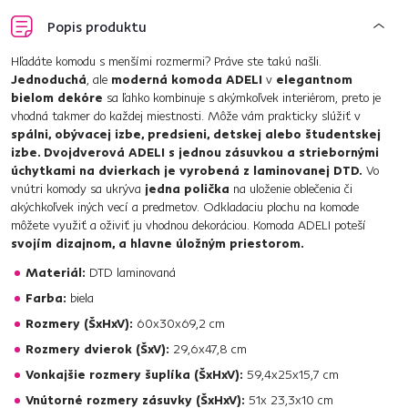
Popis produktu
Hľadáte komodu s menšími rozmermi? Práve ste takú našli.
Jednoduchá
, ale
moderná komoda ADELI
v
elegantnom
bielom dekóre
sa ľahko kombinuje s akýmkoľvek interiérom, preto je
vhodná takmer do každej miestnosti. Môže vám prakticky slúžiť v
spálni, obývacej izbe, predsieni, detskej alebo študentskej
izbe. Dvojdverová ADELI s jednou zásuvkou a striebornými
úchytkami na dvierkach je vyrobená z laminovanej DTD.
Vo
vnútri komody sa ukrýva
jedna polička
na uloženie oblečenia či
akýchkoľvek iných vecí a predmetov. Odkladaciu plochu na komode
môžete využiť a oživiť ju vhodnou dekoráciou. Komoda ADELI poteší
svojím dizajnom, a hlavne úložným priestorom.
Materiál:
DTD laminovaná
Farba:
biela
Rozmery (ŠxHxV):
60x30x69,2 cm
Rozmery dvierok (ŠxV):
29,6x47,8 cm
Vonkajšie rozmery šuplíka (ŠxHxV):
59,4x25x15,7 cm
Vnútorné rozmery zásuvky (ŠxHxV):
51x 23,3x10 cm