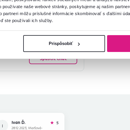
o používate naše webové stránky, poskytujeme aj našim partner
to partneri môžu príslušné informácie skombinovať s ďalšími údaj
ď ste používali ich služby.
mácie?
Prispôsobiť
oradíme
Spustiť chat
Ivan Ď.
hviezdičiek
5
I
28.12.2023, Maršová-