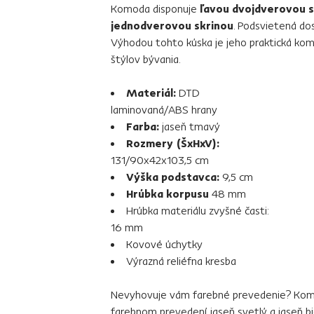
Komoda disponuje
ľavou dvojdverovou s
jednodverovou skrinou
. Podsvietená do
Výhodou tohto kúska je jeho praktická ko
štýlov bývania.
Materiál:
DTD
laminovaná/ABS hrany
Farba:
jaseň tmavý
Rozmery (ŠxHxV):
131/90x42x103,5 cm
Výška podstavca:
9,5 cm
Hrúbka korpusu
48 mm
Hrúbka materiálu zvyšné časti:
16 mm
Kovové úchytky
Výrazná reliéfna kresba
Nevyhovuje vám farebné prevedenie? Ko
farebnom prevedení
jaseň svetlý
a
jaseň bi