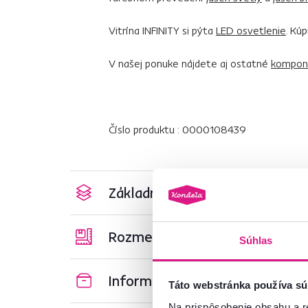
Vitrína INFINITY si pýta
LED osvetlenie
. Kú
V našej ponuke nájdete aj ostatné
kompone
Číslo produktu : 0000108439
Základné parametre
Rozmery a špecifikácie
Súhlas
Informácie o balení
Táto webstránka používa sú
Na prispôsobenie obsahu a r