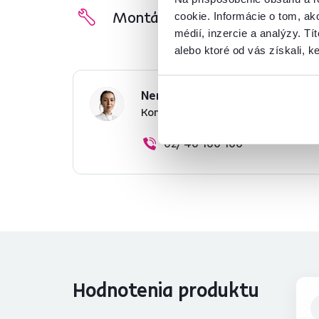
Montážny návod
cookie. Informácie o tom, ak
médií, inzercie a analýzy. Tí
alebo ktoré od vás získali, ke
Nenašli ste požadované infor
Kontaktujte nás a my vám radi p
02/ 40 100 100
Hodnotenia produktu