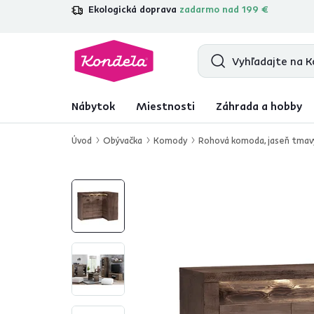
Ekologická doprava
zadarmo nad 199 €
4,7
31 285
overených produktových r
Nábytok
Miestnosti
Záhrada a hobby
Úvod
Obývačka
Komody
Rohová komoda, jaseň tmavý,