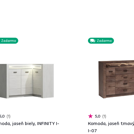
Zadarmo
Zadarmo
5,0
1
5,0
1
oda, jaseň biely, INFINITY I-
Komoda, jaseň tmavý,
I-07