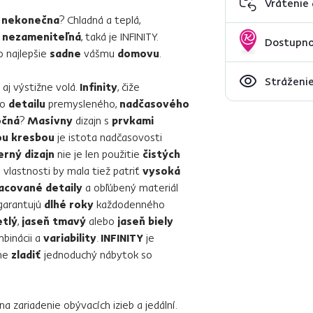
Vrátenie
 nekonečna
? Chladná a teplá,
m
nezameniteľná
, taká je INFINITY.
Dostupno
o najlepšie
sadne
vášmu
domovu
.
Stráženie
aj výstižne volá.
Infinity
, čiže
do
detailu
premysleného,
nadčasového
očná
?
Masívny
dizajn s
prvkami
ou kresbou
je istota nadčasovosti
rný dizajn
nie je len použitie
čistých
é
vlastnosti by mala tiež patriť
vysoká
acované detaily
a obľúbený materiál
arantujú
dlhé roky
každodenného
etlý
,
jaseň tmavý
alebo
jaseň biely
binácii a
variability
.
INFINITY
je
rne
zladiť
jednoduchý nábytok so
a zariadenie obývacích izieb a jedální.