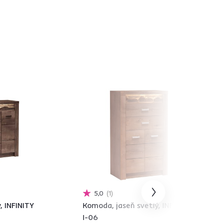
5,0
1
 INFINITY
Komoda, jaseň svetlý, INFINITY
I-06