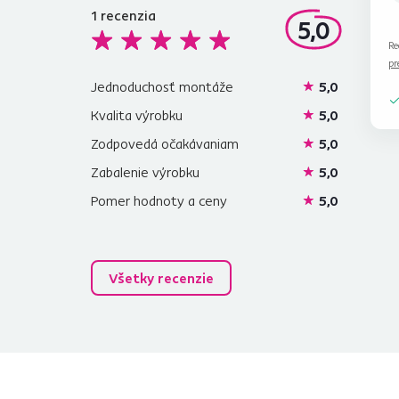
1
recenzia
5,0
Re
pr
Jednoduchosť montáže
5,0
Kvalita výrobku
5,0
Zodpovedá očakávaniam
5,0
Zabalenie výrobku
5,0
Pomer hodnoty a ceny
5,0
Všetky recenzie