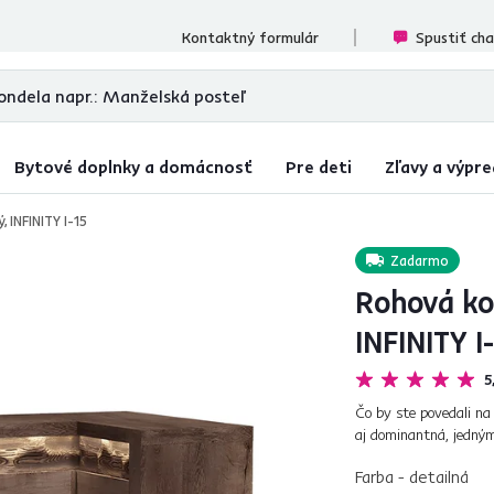
ecenzií
Kontaktný formulár
Spustiť ch
Bytové doplnky a domácnosť
Pre deti
Zľavy a výpre
 INFINITY I-15
Zadarmo
Rohová ko
INFINITY I
5
Čo by ste povedali n
aj dominantná, jedným
tváre a vyberte si to, 
Farba - detailná