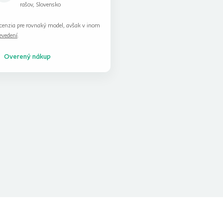
rašov, Slovensko
cenzia pre rovnaký model, avšak v inom
evedení
.
Overený nákup