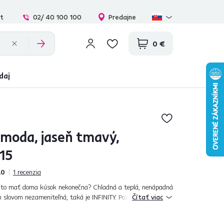
at
02/ 40 100 100
Predajne
0 €
daj
moda, jaseň tmavý,
-15
,0
1
recenzia
a to mať doma kúsok nekonečna? Chladná a teplá, nenápadná
 slovom nezameniteľná, taká je INFINITY. Poznajte všetky jej
Čítať viac
čo najlepšie sadn...