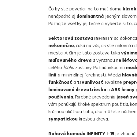
Čo by ste povedali na to mať doma
kúsok
nenápadná aj
dominantná
, jedným slovo
Poznajte všetky jej tváre a vyberte si to, č
Sektorová zostava INFINITY
sa dokonca 
nekonečno
, čaká na vás, ak ste milovníci 
miesta. A čím je táto zostava taká
výnim
maľovaného dreva
a výraznou
reliéfov
celého
looku
zostavy. Požiadavkou na
mode
línií
a minimálnej farebnosti. Medzi
hlavn
funkčnosť
a
trvanlivosť
. Kvalitne
prepr
laminovaná drevotrieska
a
ABS hrany
g
používania
. Farebné prevedenia
jaseň sv
vám ponúkajú široké spektrum použitia, kom
krásnou ukážkou toho, ako môžete nádhe
sympatickou
kresbou dreva.
Rohová komoda INFINITY I-15
je vhodná n