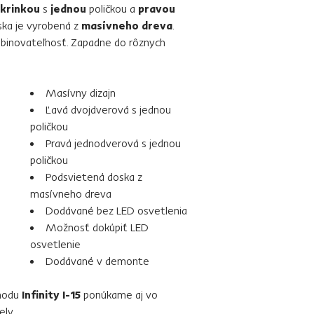
krinkou
s
jednou
poličkou a
pravou
ska je vyrobená z
masívneho dreva
.
mbinovateľnosť. Zapadne do rôznych
Masívny dizajn
Ľavá dvojdverová s jednou
poličkou
Pravá jednodverová s jednou
poličkou
Podsvietená doska z
masívneho dreva
Dodávané bez LED osvetlenia
Možnosť dokúpiť LED
osvetlenie
Dodávané v demonte
modu
Infinity I-15
ponúkame aj vo
ely.