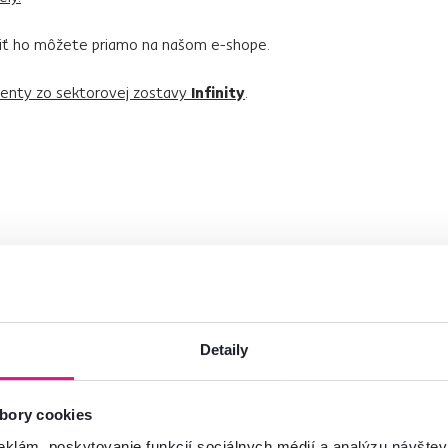
piť ho môžete priamo na našom e-shope.
nty zo sektorovej zostavy
Infinity
.
Detaily
bory cookies
eklám, poskytovanie funkcií sociálnych médií a analýzu návšte