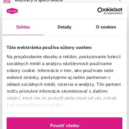
Informácie o balení
Súhlas
Detaily
O cookies
Montážny návod
Táto webstránka používa súbory cookies
Na prispôsobenie obsahu a reklám, poskytovanie funkcií
Nenašli ste požadované informácie?
sociálnych médií a analýzu návštevnosti používame
Kontaktujte nás a my vám radi poradíme
súbory cookie. Informácie o tom, ako používate naše
02/ 40 100 100
Spustiť chat
webové stránky, poskytujeme aj našim partnerom v
oblasti sociálnych médií, inzercie a analýzy. Títo partneri
môžu príslušné informácie skombinovať s ďalšími
údajmi, ktoré ste im poskytli alebo ktoré od vás získali,
keď ste používali ich služby.
Podobné produkty
Povoliť všetko