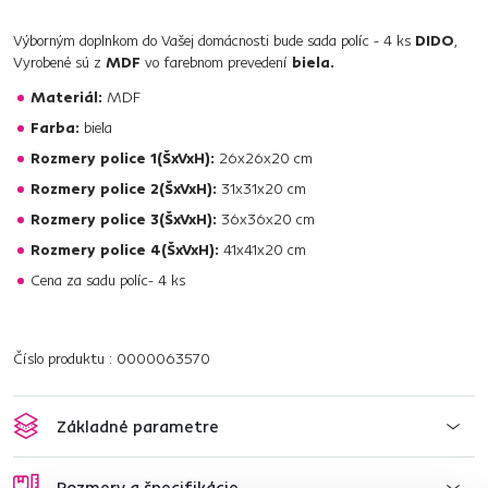
Výborným doplnkom do Vašej domácnosti bude sada políc - 4 ks
DIDO
,
Vyrobené sú z
MDF
vo farebnom prevedení
biela.
Materiál:
MDF
Farba:
biela
Rozmery police 1(ŠxVxH):
26x26x20 cm
Rozmery police 2(ŠxVxH):
31x31x20 cm
Rozmery police 3(ŠxVxH):
36x36x20 cm
Rozmery police 4(ŠxVxH):
41x41x20 cm
Cena za sadu políc- 4 ks
Číslo produktu : 0000063570
Základné parametre
Rozmery a špecifikácie