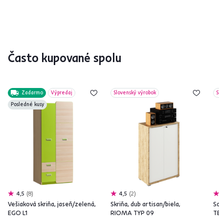
Často kupované spolu
Zadarmo
Výpredaj
Slovenský výrobok
S
Posledné kusy
4,5
8
4,5
2
Vešiaková skriňa, jaseň/zelená,
Skriňa, dub artisan/biela,
So
EGO L1
RIOMA TYP 09
T