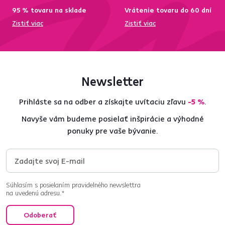
95 % tovaru na sklade
Vrátenie tovaru do 60 dní
Zistiť viac
Zistiť viac
Newsletter
Prihláste sa na odber a získajte uvítaciu zľavu
-5 %
.
Navyše vám budeme posielať inšpirácie a výhodné
ponuky pre vaše bývanie.
Súhlasím s posielaním pravidelného newslettra
na uvedenú adresu.*
Odoberať