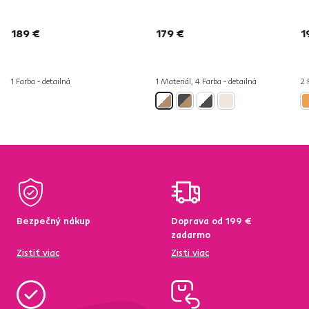
189 €
179 €
1
1 Farba - detailná
1 Materiál, 4 Farba - detailná
2 
Bezpečný nákup
Doprava od 199 €
zadarmo
Zistiť viac
Zisti viac