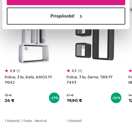
Akcia
Výpredaj
Vynáška
Akcia
Výpredaj
Vynáška
A
Prispôsobiť
4,8
1
4,5
4
Police, 3 ks, biela, AMOS FY
Police, 3 ks, čierna, TRIX FY
Po
11042
7493
N
33 €
27 €
14
-21%
-26%
26 €
19,90 €
1
1 Materiál, 1 Farba - detailná
1 Materiál