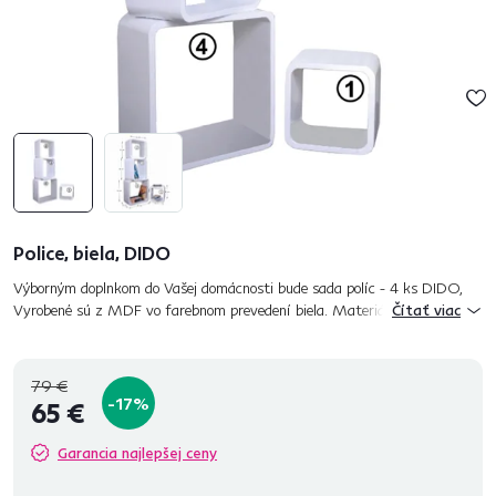
Police, biela, DIDO
Výborným doplnkom do Vašej domácnosti bude sada políc - 4 ks DIDO,
Vyrobené sú z MDF vo farebnom prevedení biela. Materiál: MDF Farba:
Čítať viac
biela Rozmery police 1(ŠxVxH): 26x26x20 cm Rozmery...
79 €
-17%
65 €
Garancia najlepšej ceny