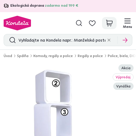
Ekologická doprava
zadarmo nad 199 €
4,7
31 333
overených produktových recenzií
Menu
Úvod
Spálňa
Komody, regály a police
Regály a police
Police, biela, DI
Akcia
Výpredaj
Vynáška