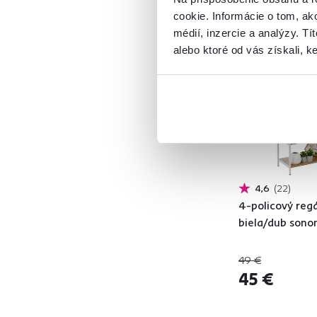
Ratan
1
cookie. Informácie o tom, ak
Masív
3
médií, inzercie a analýzy. Tí
Akcia
Vynáška
Hliník
3
alebo ktoré od vás získali, ke
Bambus
32
Látka
1
Sklo
1
Buk
2
Plast
9
Drevo
354
Oceľ
1
4,6
22
Kov
55
4-policový regá
biela/dub son
Model
49 €
45 €
ADAPO
1