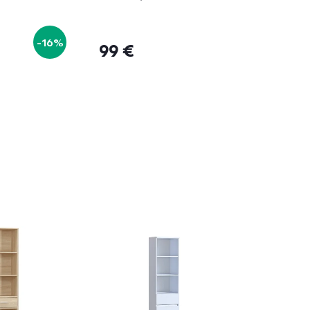
-16%
99 €