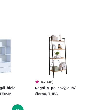
4,7
48
gál, biela
Regál, 4-policový, dub/
RTEMIA
čierna, THEA