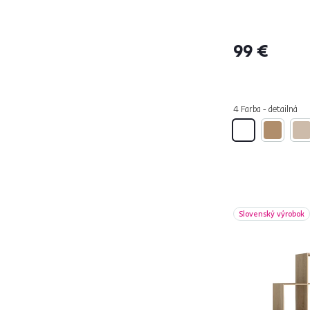
BALTIKA
3
BARIA
1
BETTY
11
99 €
BETTY NEW 4
1
BILOTE
6
BLOGY
2
4 Farba - detailná
BORAS
3
BRADO
1
CITY
1
COLEN
3
COMPI
2
Slovenský výrobok
CONRAD
3
DALEM
1
DAMIAN
5
DARZIN
3
DELIS
2