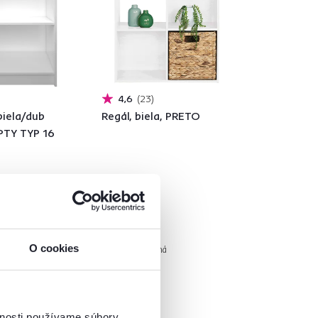
4,6
23
biela/dub
Regál, biela, PRETO
PTY TYP 16
30 €
O cookies
á
2 Farba - detailná
vnosti používame súbory