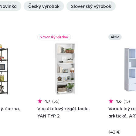
tnikmi
alebo dokonca
zvlhčovačmi vzduchu
.
Novinka
Český výrobok
Slovenský výrobok
Slovenský výrobok
Akcia
4,7
55
4,6
15
ý, čierna,
Viacúčelový regál, biela,
Variabilný re
YAN TYP 2
arktická, A
142 €