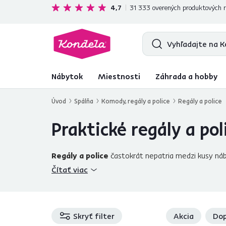
Ekologická doprava
zadarmo nad 199 €
4,7
31 333
overených produktových r
Nábytok
Miestnosti
Záhrada a hobby
Úvod
Spálňa
Komody, regály a police
Regály a police
Praktické regály a pol
Regály a police
častokrát nepatria medzi kusy nábyt
Prvé čo nám napadne pri zvažovaní ich kúpy je väč
Čítať viac
všetko malo svoje miesto. Ponúkame rôzne
kúsky 
drevený alebo policový regál
na kolieskach? A č
najobľúbenejších prevedeniach ?
biela polica ale
priestor, aj polica na dekorácie či izbové rastliny, 
Skryť filter
Akcia
Dop