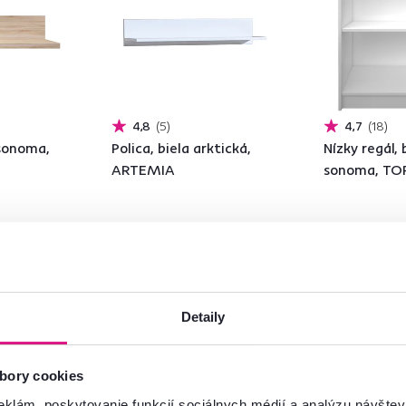
4,8
5
4,7
18
 sonoma,
Polica, biela arktická,
Nízky regál, 
ARTEMIA
sonoma, TO
29,90 €
49 €
Detaily
2 Farba - detailn
bory cookies
eklám, poskytovanie funkcií sociálnych médií a analýzu návšte