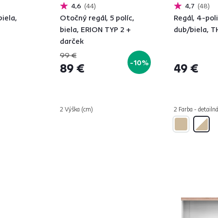
4,6
44
4,7
48
biela,
Otočný regál, 5 políc,
Regál, 4-pol
biela, ERION TYP 2 +
dub/biela, 
darček
99 €
-10%
89 €
49 €
2 Výška (cm)
2 Farba - detailn