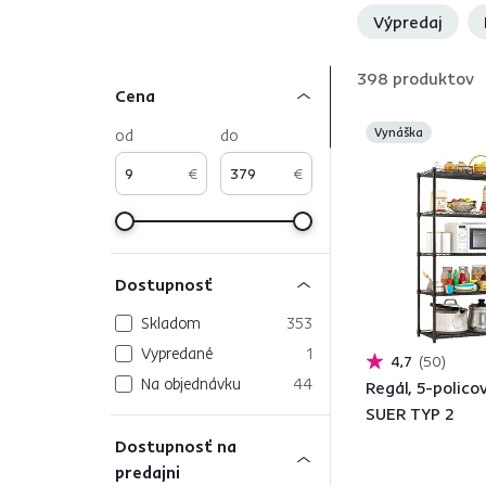
doplnkami
, ako napríklad
kvetináčmi
, štýlovými
svie
Výpredaj
398
produktov
Cena
od
do
Vynáška
€
€
Dostupnosť
Skladom
353
Vypredané
1
4,7
50
Na objednávku
44
Regál, 5-policov
SUER TYP 2
Dostupnosť na
predajni