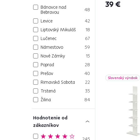
39 €
Bánovce nad
48
Bebravou
Levice
42
Liptovský Mikuláš
18
Lučenec
67
Námestovo
59
Nové Zámky
15
Poprad
28
Prešov
40
Slovenský výrobok
Rimavská Sobota
22
Trstená
35
Žilina
84
Hodnotenie od
zákazníkov
245