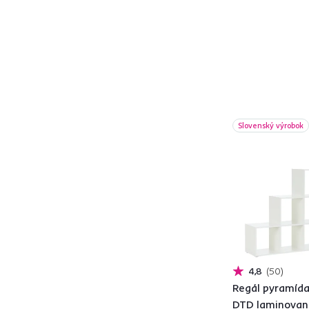
ADEN
3
ADONIS
1
AIRON
5
ALASKA
1
ALDEA
2
ALIOL
3
ALIS
1
Slovenský výrobok
AMONI
2
AMOS
1
ANGEL
4
ARODO
1
ARTEMIA
5
ARTID
2
ARVEN
1
4,8
50
ASTA
3
Regál pyramída,
AZURI
1
DTD laminova