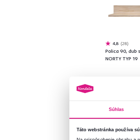
Červená
5
Sivá
31
Hnedá
257
Materiál
4,8
28
Polica 90, dub
NORTY TYP 19
Uhlíková oceľ
2
Netkaná textília
1
23 €
HDF
2
Lišty MDF
1
MDF
74
Súhlas
Nehrdzavejúca oceľ
3
Drevotrieska
293
Táto webstránka používa sú
ABS hrany
43
Na prispôsobenie obsahu a r