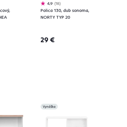
4,9
18
icový,
Polica 130, dub sonoma,
THEA
NORTY TYP 20
29 €
á
Vynáška