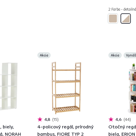
2 Farba - detailn
Akcia
Akcia
Vynáš
4,8
15
4,6
44
 biely,
4-policový regál, prírodný
Otočný regál
ná, NORAH
bambus, FIORE TYP 2
biela, ERION