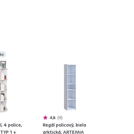
á
ka
4,8
9
, 4 police,
Regál policový, biela
 TYP 1 +
arktická, ARTEMIA