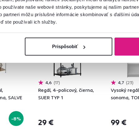
o používate naše webové stránky, poskytujeme aj našim partner
to partneri môžu príslušné informácie skombinovať s ďalšími údaj
Vynáška
ď ste používali ich služby.
Prispôsobiť
4,6
17
4,7
23
l,
Regál, 4-policový, čierna,
Vysoký regál
oma, SALVE
SUER TYP 1
sonoma, TO
-8%
29 €
99 €