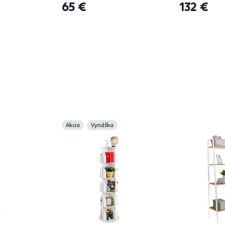
65 €
132 €
Akcia
Vynáška