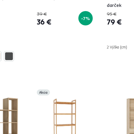
darček
39 €
95 €
-7%
36 €
79 €
2 Výška (cm)
Akcia