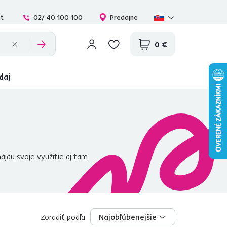
at
02/ 40 100 100
Predajne
0 €
daj
ájdu svoje využitie aj tam.
 akýsi systém ? jednoducho aby
 vybrať. Hľadáte
kovový,
spálne
máme aj v
ktorý poskytne ďalší úložný
u naplniť rôznymi
Zoradiť podľa
bytovými
Najobľúbenejšie
Najobľúbenejšie