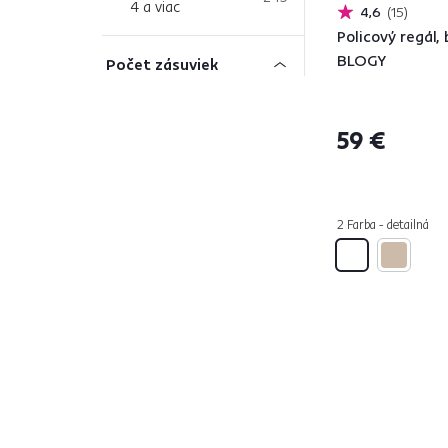
4 a viac
4,6
15
Policový regál, 
BLOGY
Počet zásuviek
od
do
59 €
2 Farba - detailná
Farba
Čierna
55
Béžová
16
Zlatá
1
Zelená
10
Biela
156