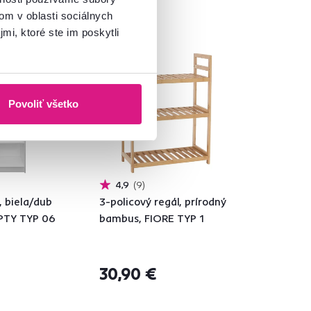
om v oblasti sociálnych
mi, ktoré ste im poskytli
Vynáška
Povoliť všetko
4,9
9
, biela/dub
3-policový regál, prírodný
PTY TYP 06
bambus, FIORE TYP 1
30,90 €