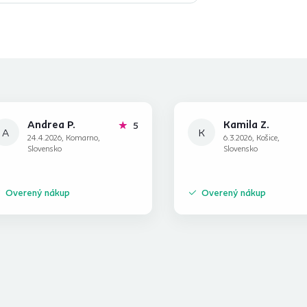
Andrea P.
Kamila Z.
hviezdičiek
5
A
K
24.4.2026, Komarno,
6.3.2026, Košice,
Slovensko
Slovensko
Overený nákup
Overený nákup