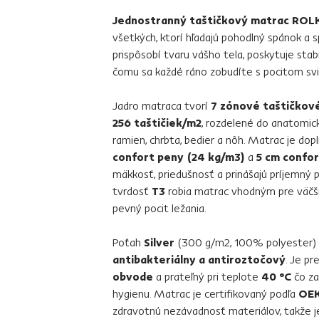
Jednostranný taštičkový matrac ROL
všetkých, ktorí hľadajú pohodlný spánok a 
prispôsobí tvaru vášho tela, poskytuje stab
čomu sa každé ráno zobudíte s pocitom svi
Jadro matraca tvorí
7 zónové taštičkové
256 taštičiek/m2
, rozdelené do anatomick
ramien, chrbta, bedier a nôh. Matrac je do
confort peny (24 kg/m3)
a
5 cm confor
mäkkosť, priedušnosť a prinášajú príjemný p
tvrdosť
T3
robia matrac vhodným pre väčšin
pevný pocit ležania.
Poťah
Silver
(300 g/m2, 100% polyester) j
antibakteriálny a antiroztočový
. Je pr
obvode
a prateľný pri teplote
40 °C
čo za
hygienu. Matrac je certifikovaný podľa
OEK
zdravotnú nezávadnosť materiálov, takže je