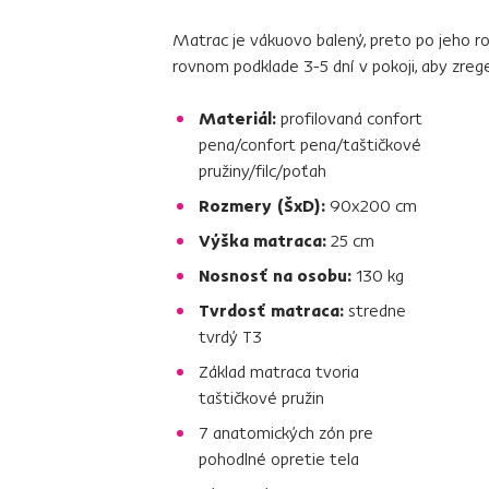
Matrac je vákuovo balený, preto po jeho 
rovnom podklade 3-5 dní v pokoji, aby zreg
Materiál:
profilovaná confort
pena/confort pena/taštičkové
pružiny/filc/poťah
Rozmery (ŠxD):
90x200 cm
Výška matraca:
25 cm
Nosnosť na osobu:
130 kg
Tvrdosť matraca:
stredne
tvrdý T3
Základ matraca tvoria
taštičkové pružin
7 anatomických zón pre
pohodlné opretie tela