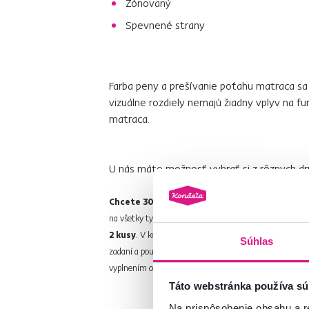
Zónovaný
Spevnené strany
Farba peny a prešívanie poťahu matraca sa 
vizuálne rozdiely nemajú žiadny vplyv na fu
matraca.
U nás máte možnosť vybrať si z rôznych
dr
Chcete 30% zľavu na ďalší kus?
Kúpte si dva rov
na všetky typy matracov, ktoré máme
na sklade
. Ako
2 kusy
. V košíku sa vám automaticky
upraví cena 
Súhlas
zadaní a použití akéhokoľvek zľavového kupónu. Skontrol
vyplnením osobných údajov.
Táto webstránka používa sú
Na prispôsobenie obsahu a r