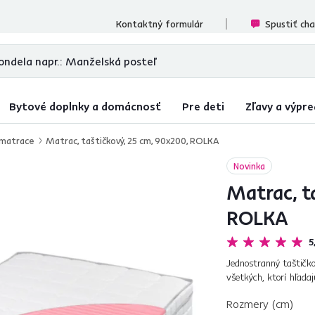
ecenzií
Kontaktný formulár
Spustiť ch
Bytové doplnky a domácnosť
Pre deti
Zľavy a výpre
 matrace
Matrac, taštičkový, 25 cm, 90x200, ROLKA
Novinka
Matrac, t
ROLKA
5
Jednostranný taštičk
všetkých, ktorí hľada
dokonale prispôsobí tv
Rozmery (cm)