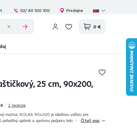
at
02/ 40 100 100
Predajne
0 €
daj
aštičkový, 25 cm, 90x200,
,0
2
recenzie
ový matrac ROLKA 90x200 je ideálnou voľbou pre
jú pohodlný spánok a správnu podporu tela. Matrac sa
Čítať viac
aru vášho tela, poskytuje stabiln...