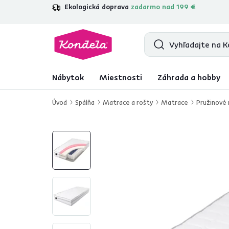
Ekologická doprava
zadarmo nad 199 €
4,7
31 285
overených produktových r
Nábytok
Miestnosti
Záhrada a hobby
Úvod
Spálňa
Matrace a rošty
Matrace
Pružinové