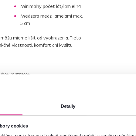
Minimálny počet lát/lamiel 14
Medzera medzi lamelami max.
5 cm
môžu mierne líšiť od vyobrazenia. Tieto
nkčné vlastnosti, komfort ani kvalitu
uhov matracov.
naké matrace, na ten druhý získate zľavu 30%. Platí
 získať zľavu? Vyberte si matrac. Do košíka si pridajte
druhého matraca o 30% zľavu
. Zľava neplatí pri
Detaily
ujte si stav košíka a pokračujte v objednávke
bory cookies
eklám, poskytovanie funkcií sociálnych médií a analýzu návšte