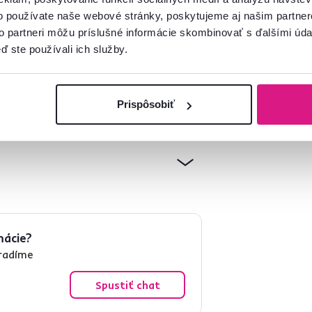
o používate naše webové stránky, poskytujeme aj našim partner
to partneri môžu príslušné informácie skombinovať s ďalšími údaj
ď ste používali ich služby.
Prispôsobiť
mácie?
oradíme
Spustiť chat