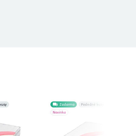
kusy
Zadarmo
Posledné kusy
Novinka