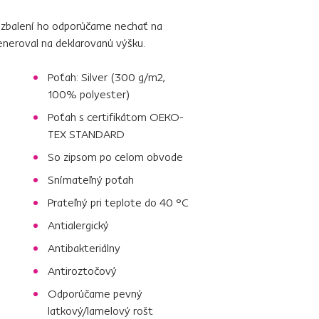
rozbalení ho odporúčame nechať na
eneroval na deklarovanú výšku.
Poťah: Silver (300 g/m2,
100% polyester)
Poťah s certifikátom OEKO-
TEX STANDARD
So zipsom po celom obvode
Snímateľný poťah
Prateľný pri teplote do 40 °C
Antialergický
Antibakteriálny
Antiroztočový
Odporúčame pevný
latkový/lamelový rošt