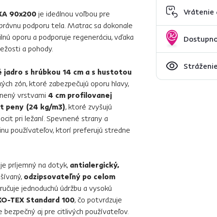
Vrátenie
KA 90x200
je ideálnou voľbou pre
správnu podporu tela. Matrac sa dokonale
ilnú oporu a podporuje regeneráciu, vďaka
Dostupno
ežosti a pohody.
Stráženie
 jadro s hrúbkou 14 cm a s hustotou
ých zón, ktoré zabezpečujú oporu hlavy,
plnený vrstvami
4 cm profilovanej
t peny (24 kg/m3)
, ktoré zvyšujú
ocit pri ležaní. Spevnené strany a
u používateľov, ktorí preferujú stredne
e príjemný na dotyk,
antialergický,
ešívaný,
odzipsovateľný po celom
ručuje jednoduchú údržbu a vysokú
O-TEX Standard 100
, čo potvrdzuje
 bezpečný aj pre citlivých používateľov.