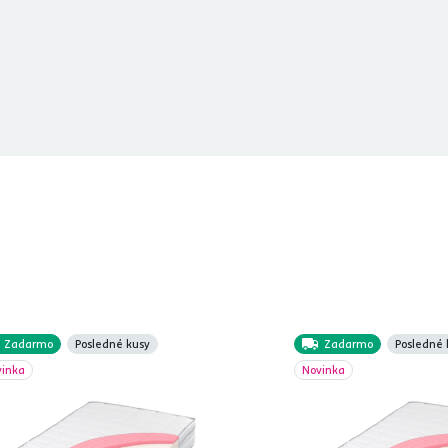
Zadarmo
Posledné kusy
Zadarmo
Posledné 
vinka
Novinka