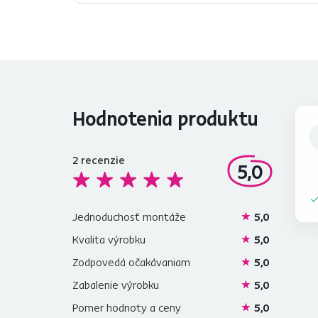
Hodnotenia produktu
2
recenzie
5,0
Jednoduchosť montáže
5,0
Kvalita výrobku
5,0
Zodpovedá očakávaniam
5,0
Zabalenie výrobku
5,0
Pomer hodnoty a ceny
5,0