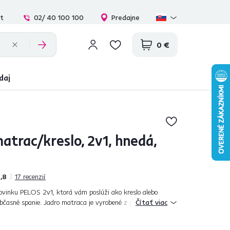
at
02/ 40 100 100
Predajne
0 €
daj
atrac/kreslo, 2v1, hnedá,
,8
17
recenzií
vinku PELOS 2v1, ktorá vám poslúži ako kreslo alebo
bčasné spanie. Jadro matraca je vyrobené z polyuretánovej
Čítať viac
oči deformácii. Na čal...