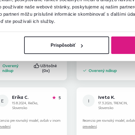
o používate naše webové stránky, poskytujeme aj našim partner
to partneri môžu príslušné informácie skombinovať s ďalšími údaj
Iveta K.
Matúš H.
hviezdičiek
5
I
M
ď ste používali ich služby.
17.3.2026, TRENCIN,
6.1.2026, Košice-Sever,
Slovensko
Slovensko
ĺká spokojnosť
Recenzia pre rovnaký model, avša
Prispôsobiť
prevedení
.
cenzia pre rovnaký model, avšak v inom
evedení
.
Overený
Užitočné
nákup
(0x)
Overený nákup
Erika C.
Iveta K.
hviezdičiek
5
E
I
15.8.2024, Riečka,
17.3.2026, TRENCIN,
Slovensko
Slovensko
cenzia pre rovnaký model, avšak v inom
Recenzia pre rovnaký model, avša
evedení
.
prevedení
.