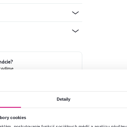
mácie?
oradíme
Spustiť chat
Detaily
bory cookies
eklám, poskytovanie funkcií sociálnych médií a analýzu návšte