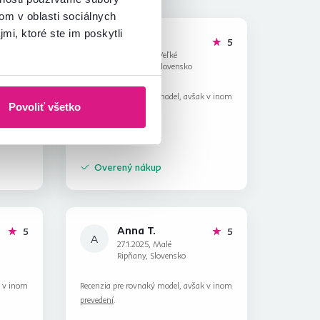
om v oblasti sociálnych
mi, ktoré ste im poskytli
Ján H.
hviezdičiek
hviezdičiek
5
5
J
27.12.2024, Veľké
Vozokany, Slovensko
k v inom
Recenzia pre rovnaký model, avšak v inom
Povoliť všetko
prevedení
.
Overený nákup
Anna T.
hviezdičiek
hviezdičiek
5
5
A
27.1.2025, Malé
Ripňany, Slovensko
k v inom
Recenzia pre rovnaký model, avšak v inom
prevedení
.