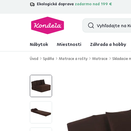
Ekologická doprava
zadarmo nad 199 €
4,7
31 211
overených produktových re
Nábytok
Miestnosti
Záhrada a hobby
Úvod
Spálňa
Matrace a rošty
Matrace
Skladacie 