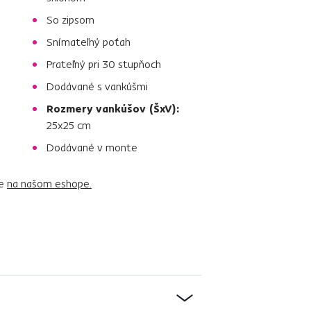
So zipsom
Snímateľný poťah
Prateľný pri 30 stupňoch
Dodávané s vankúšmi
Rozmery vankúšov (ŠxV):
25x25 cm
Dodávané v monte
te
na našom eshope.