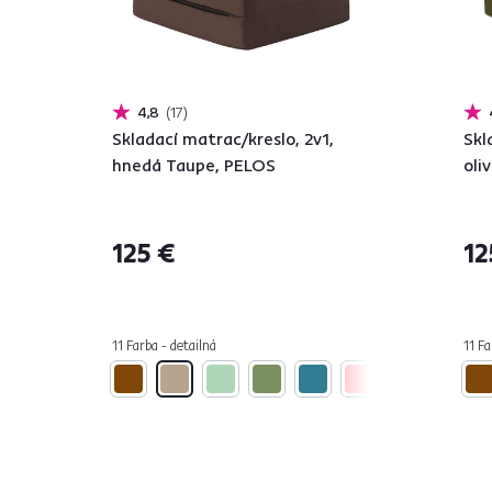
4,8
17
Skladací matrac/kreslo, 2v1,
Skl
hnedá Taupe, PELOS
oli
125 €
12
11 Farba - detailná
11 Fa