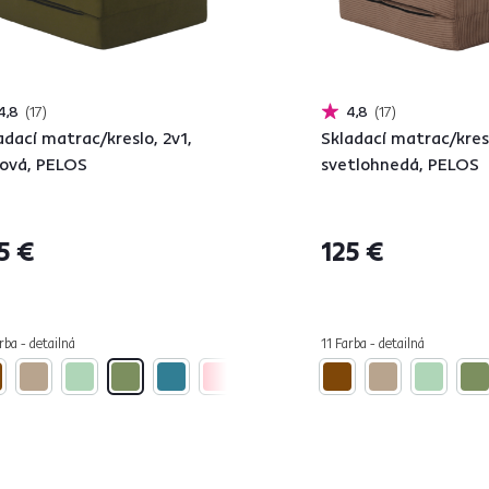
4,8
17
4,8
17
adací matrac/kreslo, 2v1,
Skladací matrac/kresl
vová, PELOS
svetlohnedá, PELOS
5 €
125 €
rba - detailná
11 Farba - detailná