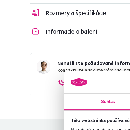
Rozmery a špecifikácie
Informácie o balení
Nenašli ste požadované infor
Kontaktujte nás a my vám radi p
02/ 40 100 100
Súhlas
Táto webstránka používa sú
Na prispôsobenie obsahu a r