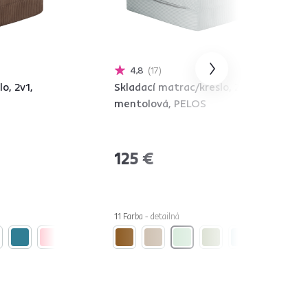
4,8
17
o, 2v1,
Skladací matrac/kreslo, 2v1,
mentolová, PELOS
125 €
11 Farba - detailná