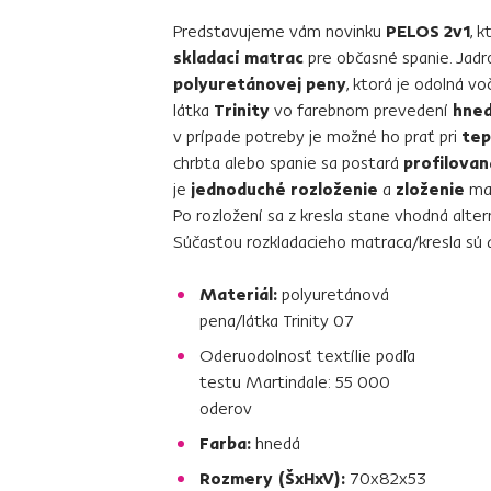
Predstavujeme vám novinku
PELOS 2v1
, 
skladací matrac
pre občasné spanie. Jadr
polyuretánovej peny
, ktorá je odolná vo
látka
Trinity
vo farebnom prevedení
hne
v prípade potreby je možné ho prať pri
tep
chrbta alebo spanie sa postará
profilovan
je
jednoduché rozloženie
a
zloženie
mat
Po rozložení sa z kresla stane vhodná alt
Súčasťou rozkladacieho matraca/kresla sú 
Materiál:
polyuretánová
pena/látka Trinity 07
Oderuodolnosť textílie podľa
testu Martindale: 55 000
oderov
Farba:
hnedá
Rozmery (ŠxHxV):
70x82x53