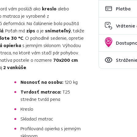
ktorá vám poslúži ako
kreslo
alebo
Platba
o matraca je vyrobené z
či deformácii. Na čalúnenie bola použitá
Vrátenie
dá
. Poťah má
zips
a je
snímateľný
, takže
lote 30 °C
. O pohodlné sedenie, opretie
Dostupno
á opierka
s jemným sklonom. Výhodou
raca, na ktoré vám stačí pár pohybov.
ernatíva postele o rozmere
70x200 cm
.
Stráženie
aj
2 vankúše
.
Nosnosť na osobu:
120 kg
Tvrdosť matraca:
T25
stredne tvrdá pena
Kreslo
Skladací matrac
Profilovaná opierka s jemným
sklonom