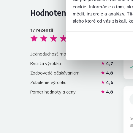
cookie. Informácie o tom, ak
Hodnotenia produktu
médií, inzercie a analýzy. Tí
alebo ktoré od vás získali, ke
17
recenzií
4,8
Ve
Re
pr
Jednoduchosť montáže
4,9
Kvalita výrobku
4,7
Zodpovedá očakávaniam
4,8
Zabalenie výrobku
4,6
Pomer hodnoty a ceny
4,8
Re
pr