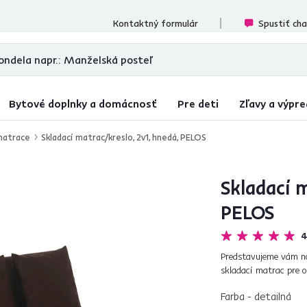
cenzií
Kontaktný formulár
Spustiť ch
Bytové doplnky a domácnosť
Pre deti
Zľavy a výpre
matrace
Skladací matrac/kreslo, 2v1, hnedá, PELOS
Skladací m
PELOS
4
Predstavujeme vám no
skladací matrac pre o
peny, ktorá je odolná v
Farba - detailná